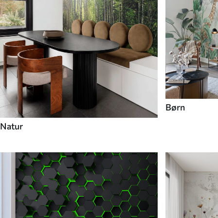
Børn
Natur