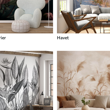
ier
Havet