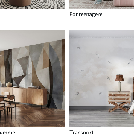
For teenagere
 rummet
Transport