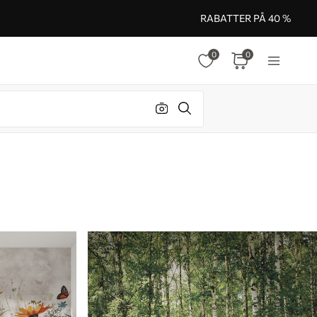
RABATTER PÅ 40 %
0
0