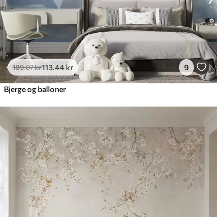
113
.44
kr
9
189
.07
kr
Bjerge og balloner