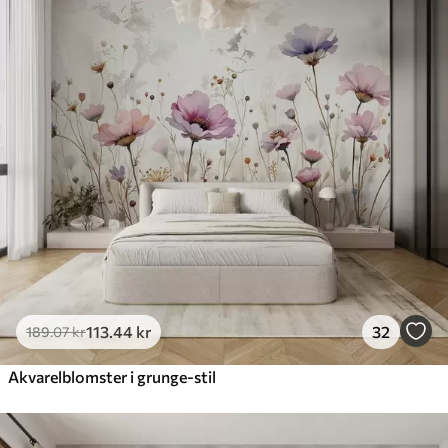
113
.44
kr
32
189
.07
kr
Akvarelblomster i grunge-stil