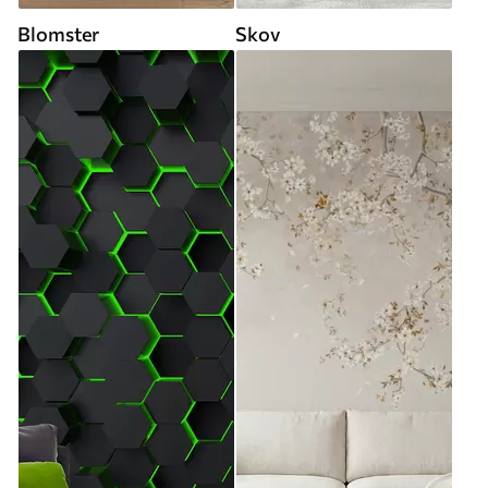
Blomster
Skov