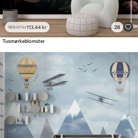
113
.44
kr
28
189
.07
kr
Tusmørkeblomster