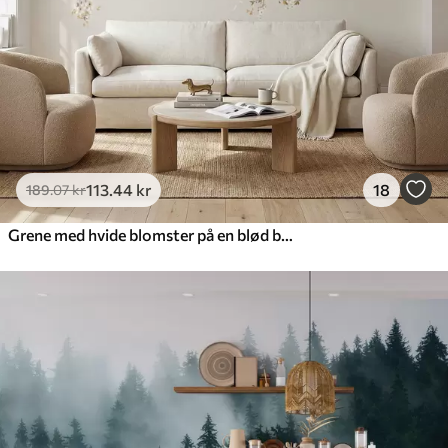
113
.44
kr
18
189
.07
kr
Grene med hvide blomster på en blød beige baggrund