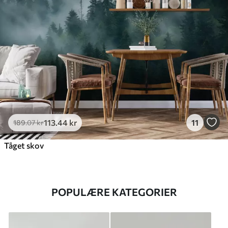
113
.44
kr
11
189
.07
kr
Tåget skov
POPULÆRE KATEGORIER