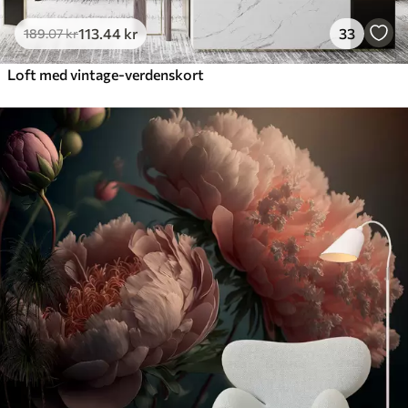
113
.44
kr
33
189
.07
kr
Loft med vintage-verdenskort