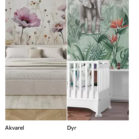
Akvarel
Dyr