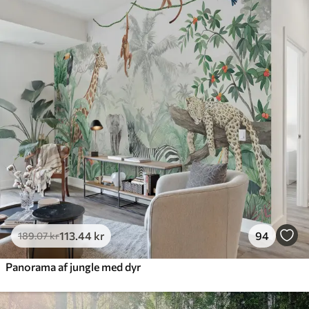
385
.83
231
.50
kr
/m²
Premium
448
.33
269
.00
kr
/m²
Premium vinyl
516
.67
310
.00
kr
/m²
Peel and Stick
666
.67
400
.00
kr
/m²
113
.44
kr
94
189
.07
kr
Panorama af jungle med dyr