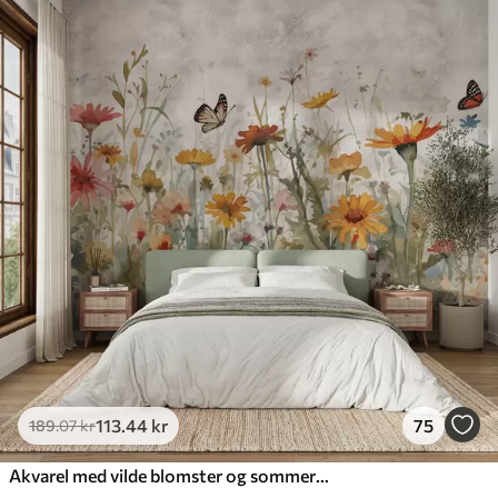
113
.44
kr
75
189
.07
kr
Akvarel med vilde blomster og sommerfugle