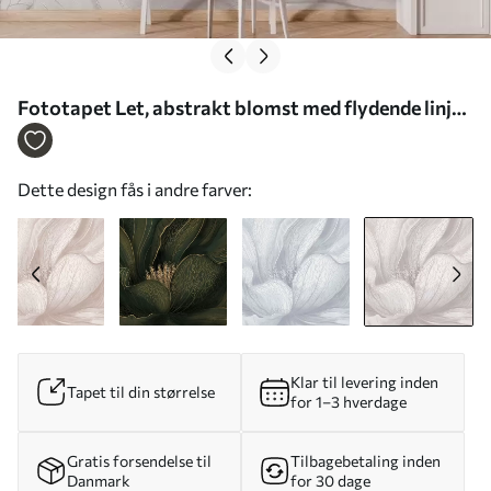
Fototapet Let, abstrakt blomst med flydende linjer
Nr. w05119v3
Dette design fås i andre farver:
Klar til levering inden
Tapet til din størrelse
for 1–3 hverdage
Gratis forsendelse til
Tilbagebetaling inden
Danmark
for 30 dage