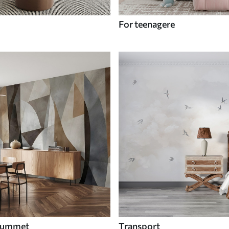
For teenagere
 rummet
Transport