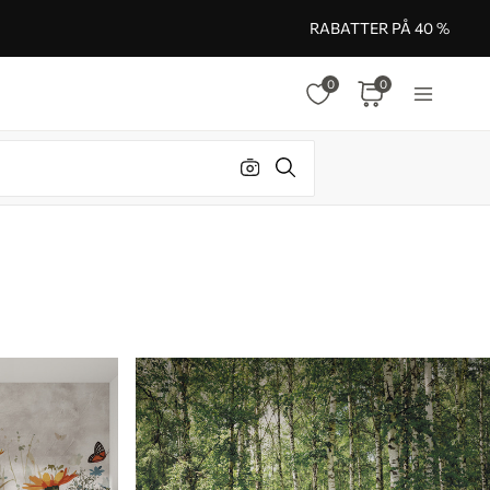
RABATTER PÅ 40 %
0
0