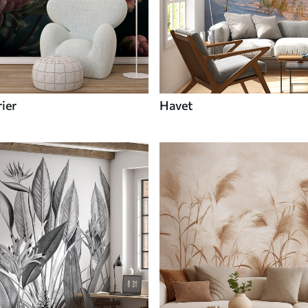
ier
Havet