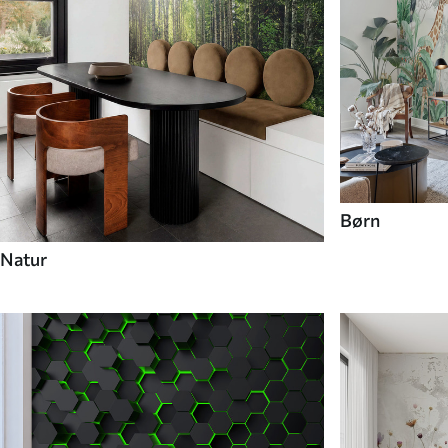
Børn
Natur