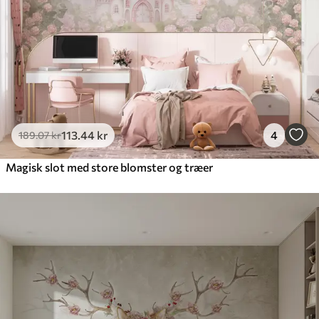
Premium vinyl
516
.67
310
.00
kr
/m²
Peel and Stick
666
.67
400
.00
kr
/m²
113
.44
kr
4
189
.07
kr
Magisk slot med store blomster og træer