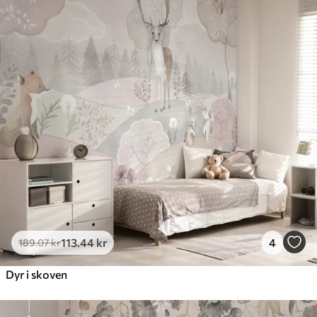
113
.44
kr
4
189
.07
kr
Dyr i skoven