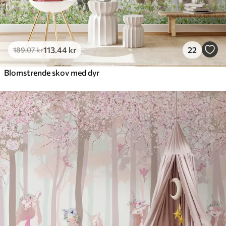
113
.44
kr
22
189
.07
kr
Blomstrende skov med dyr