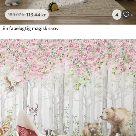
113
.44
kr
4
189
.07
kr
En fabelagtig magisk skov