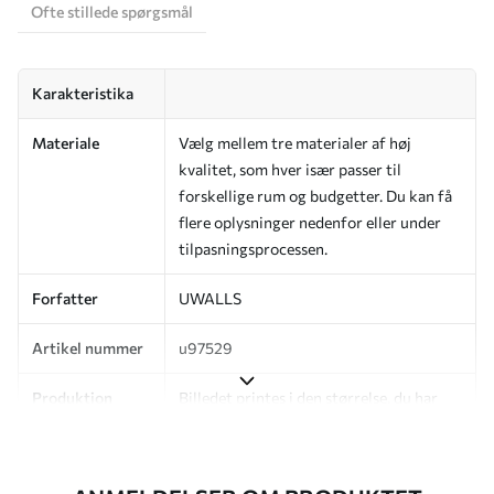
Ofte stillede spørgsmål
Karakteristika
Materiale
Vælg mellem tre materialer af høj
kvalitet, som hver især passer til
forskellige rum og budgetter. Du kan få
flere oplysninger nedenfor eller under
tilpasningsprocessen.
Forfatter
UWALLS
Artikel nummer
u97529
Produktion
Billedet printes i den størrelse, du har
angivet, og skæres i identiske strimler
med en bredde på op til 50 cm.