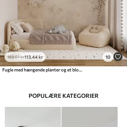
113
.44
kr
10
189
.07
kr
Fugle med hængende planter og et blomstermønster i lyse beige-creme-toner
POPULÆRE KATEGORIER