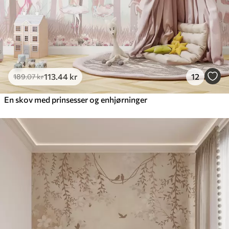
113
.44
kr
12
189
.07
kr
En skov med prinsesser og enhjørninger