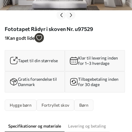
Fototapet Rådyr i skoven Nr. u97529
1
Kan godt lide
Klar til levering inden
Tapet til din størrelse
for 1–3 hverdage
Gratis forsendelse til
Tilbagebetaling inden
Danmark
for 30 dage
Hygge børn
Fortryllet skov
Børn
Specifikationer og materiale
Levering og betaling