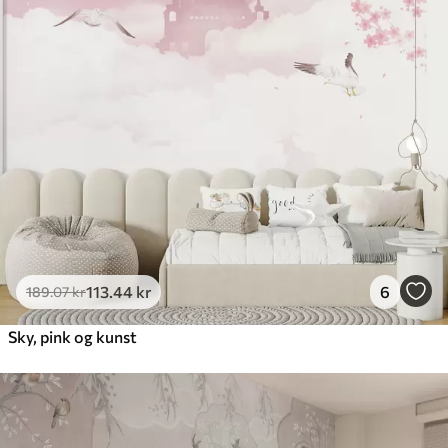
113
.44
kr
6
189
.07
kr
Sky, pink og kunst