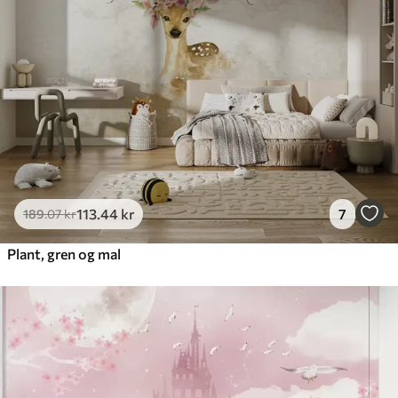
113
.44
kr
7
189
.07
kr
Plant, gren og mal