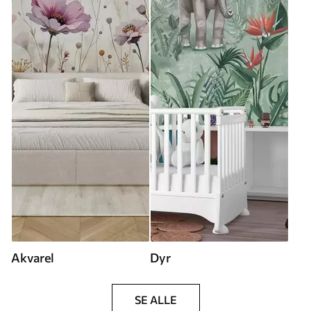
Akvarel
Dyr
SE ALLE