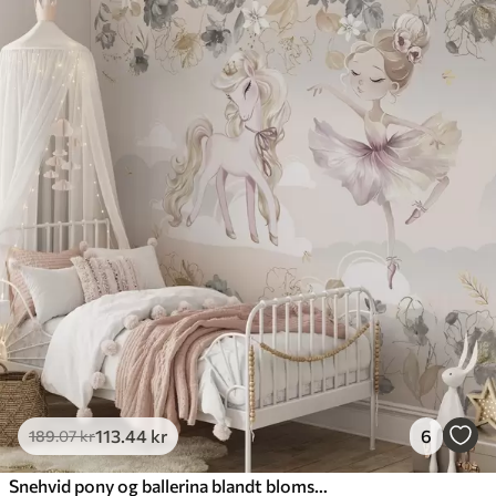
113
.44
kr
6
189
.07
kr
Snehvid pony og ballerina blandt blomster og skyer