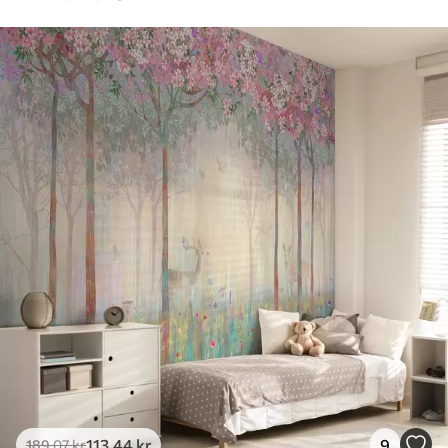
113
.44
kr
9
189
.07
kr