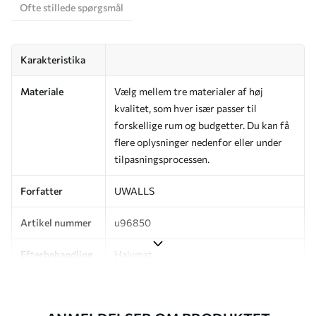
Ofte stillede spørgsmål
Karakteristika
Materiale
Vælg mellem tre materialer af høj
kvalitet, som hver især passer til
forskellige rum og budgetter. Du kan få
flere oplysninger nedenfor eller under
tilpasningsprocessen.
Forfatter
UWALLS
Artikel nummer
u96850
Efterbehandling
Halvmat.
Produktion
Billedet printes i den størrelse, du har
angivet, og skæres i identiske strimler