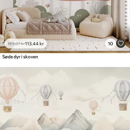
113
.44
kr
10
189
.07
kr
Søde dyr i skoven