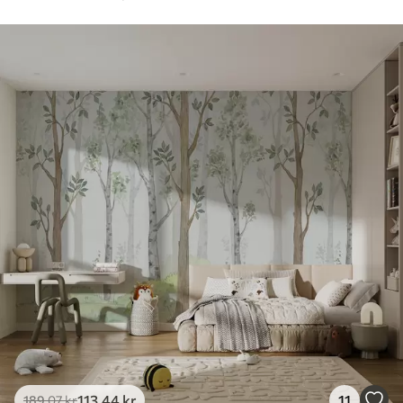
113
.44
kr
11
189
.07
kr