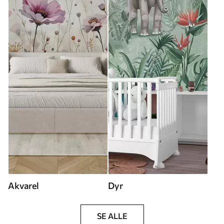
Akvarel
Dyr
SE ALLE