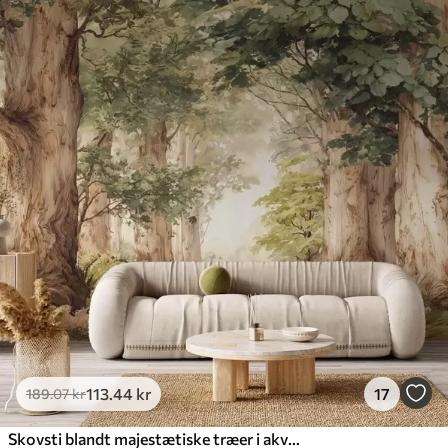
113
.44
kr
17
189
.07
kr
Skovsti blandt majestætiske træer i akvarelstil