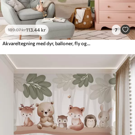
113
.44
kr
7
189
.07
kr
Akvareltegning med dyr, balloner, fly og bil