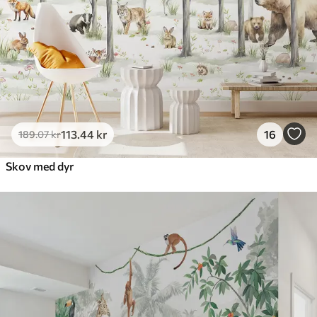
Premium vinyl
516
.67
310
.00
kr
/m²
Peel and Stick
666
.67
400
.00
kr
/m²
113
.44
kr
16
189
.07
kr
Skov med dyr