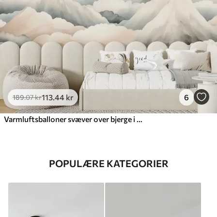
113
.44
kr
6
189
.07
kr
Varmluftsballoner svæver over bjerge i neutrale, bløde pastelfarver
POPULÆRE KATEGORIER