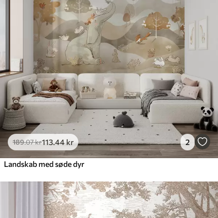
113
.44
kr
2
189
.07
kr
Landskab med søde dyr