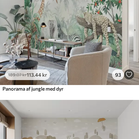
113
.44
kr
93
189
.07
kr
Panorama af jungle med dyr