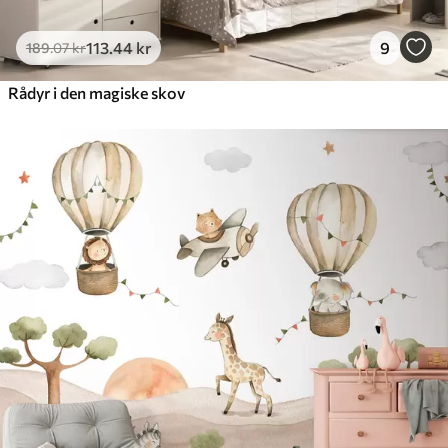
113
.44
kr
9
189
.07
kr
Rådyr i den magiske skov