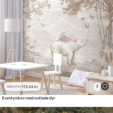
113
.44
kr
7
189
.07
kr
Eventyrskov med nuttede dyr