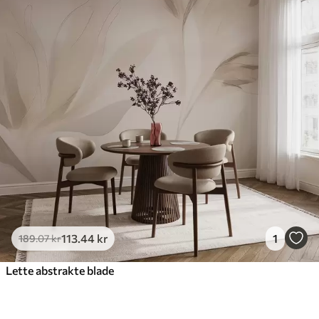
113
.44
kr
1
189
.07
kr
Lette abstrakte blade