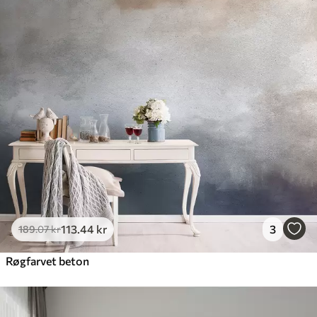
Premium
448
.33
269
.00
kr
/m²
Premium vinyl
516
.67
310
.00
kr
/m²
Peel and Stick
666
.67
400
.00
kr
/m²
113
.44
kr
3
189
.07
kr
Røgfarvet beton