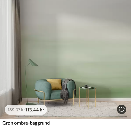
113
.44
kr
189
.07
kr
Grøn ombre-baggrund