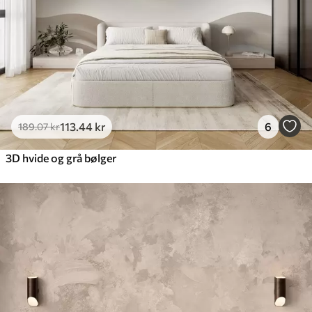
113
.44
kr
6
189
.07
kr
3D hvide og grå bølger