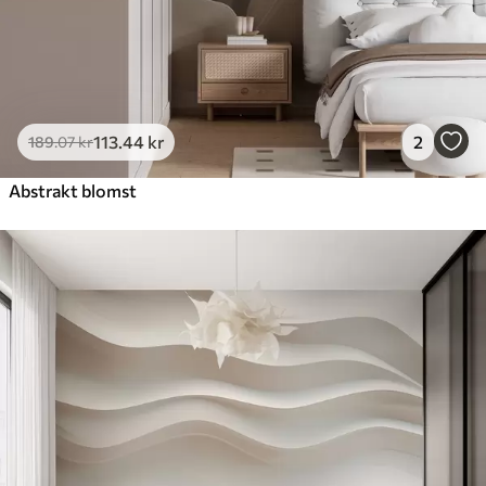
113
.44
kr
2
189
.07
kr
Abstrakt blomst