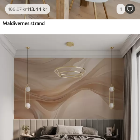
113
.44
kr
1
189
.07
kr
Maldivernes strand