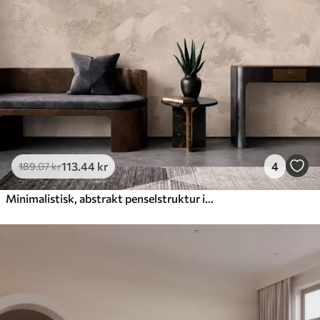
113
.44
kr
4
189
.07
kr
Minimalistisk, abstrakt penselstruktur i beige nuancer