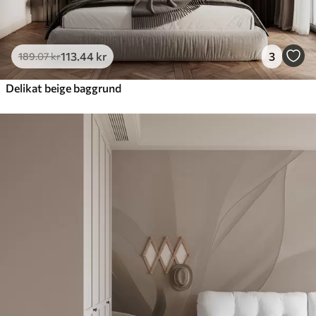
113
.44
kr
3
189
.07
kr
Delikat beige baggrund