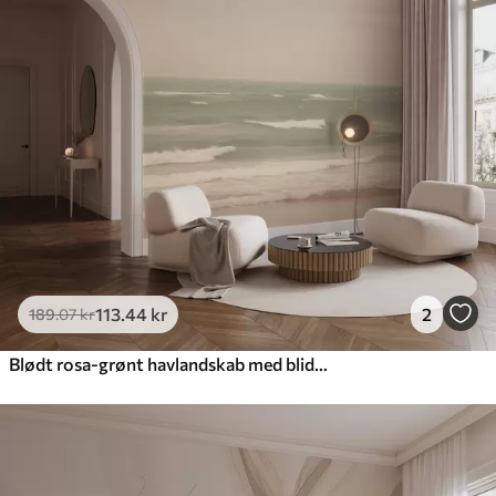
113
.44
kr
2
189
.07
kr
Blødt rosa-grønt havlandskab med blide bølger