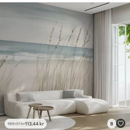
113
.44
kr
8
189
.07
kr