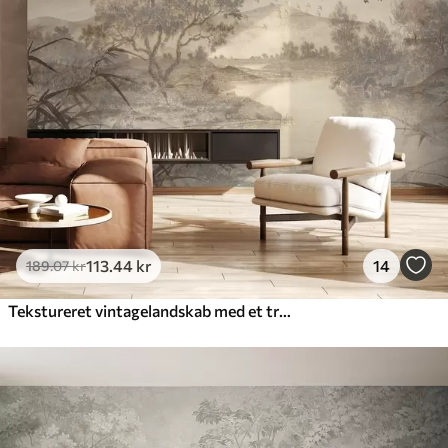
Premium
448
.33
269
.00
kr
/m²
Premium vinyl
516
.67
310
.00
kr
/m²
Peel and Stick
666
.67
400
.00
kr
/m²
113
.44
kr
14
189
.07
kr
Tekstureret vintagelandskab med et træ nær en flod og en overskyet himmel, naturkunst i sepiatoner