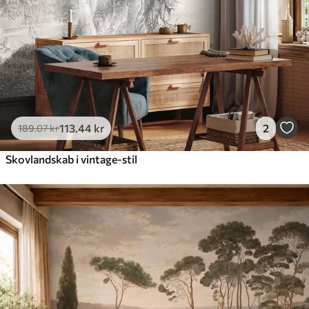
113
.44
kr
2
189
.07
kr
Skovlandskab i vintage-stil