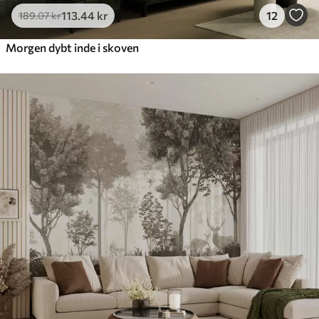
113
.44
kr
12
189
.07
kr
Morgen dybt inde i skoven