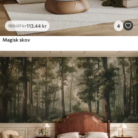
113
.44
kr
4
189
.07
kr
Magisk skov