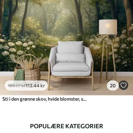
113
.44
kr
20
189
.07
kr
Sti i den grønne skov, hvide blomster, sollys, tegning i akrylstil
POPULÆRE KATEGORIER