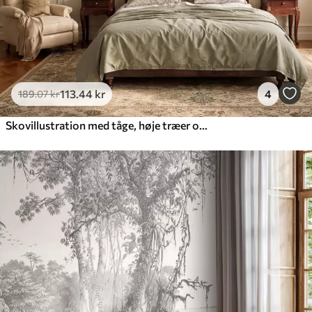
113
.44
kr
4
189
.07
kr
Skovillustration med tåge, høje træer og en sti