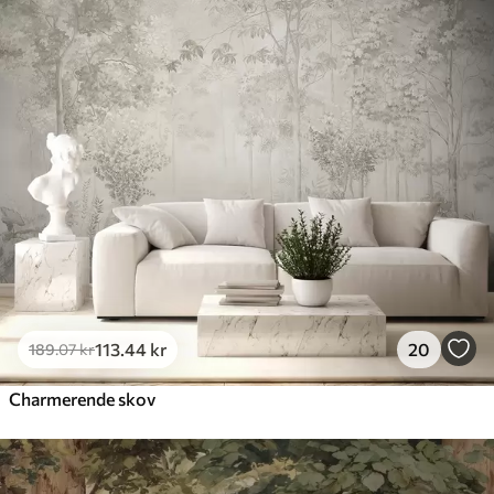
113
.44
kr
20
189
.07
kr
Charmerende skov