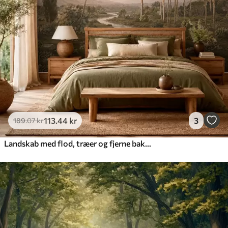
113
.44
kr
3
189
.07
kr
Landskab med flod, træer og fjerne bakker