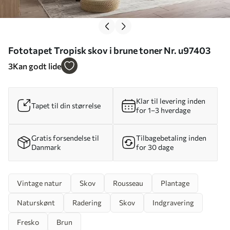
Fototapet Tropisk skov i brune toner Nr. u97403
3
Kan godt lide
Klar til levering inden
Tapet til din størrelse
for 1–3 hverdage
Gratis forsendelse til
Tilbagebetaling inden
Danmark
for 30 dage
Vintage natur
Skov
Rousseau
Plantage
Naturskønt
Radering
Skov
Indgravering
Fresko
Brun