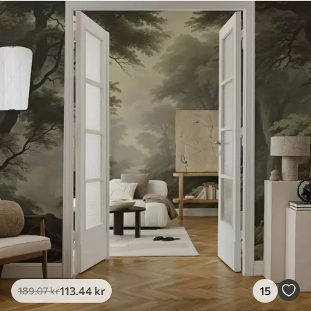
113
.44
kr
15
189
.07
kr