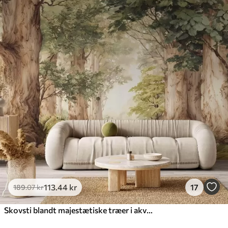
113
.44
kr
17
189
.07
kr
Skovsti blandt majestætiske træer i akvarelstil