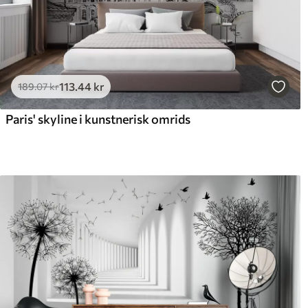
113
.44
kr
189
.07
kr
Paris' skyline i kunstnerisk omrids