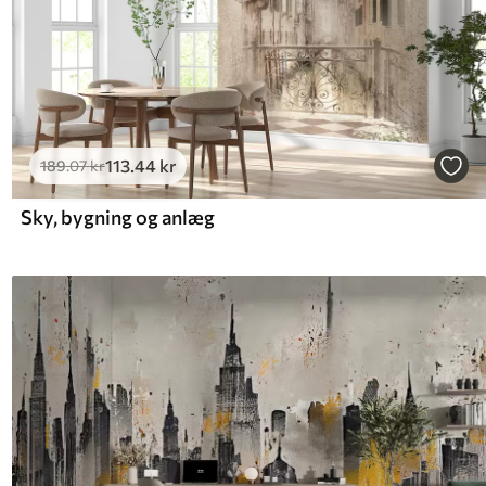
113
.44
kr
189
.07
kr
Sky, bygning og anlæg