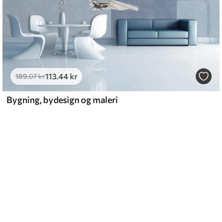
113
.44
kr
189
.07
kr
Bygning, bydesign og maleri