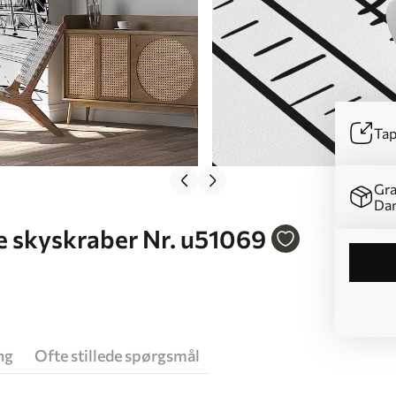
Tap
Gra
Da
e skyskraber Nr. u51069
ng
Ofte stillede spørgsmål