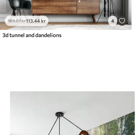
113
.44
kr
4
189
.07
kr
3d tunnel and dandelions