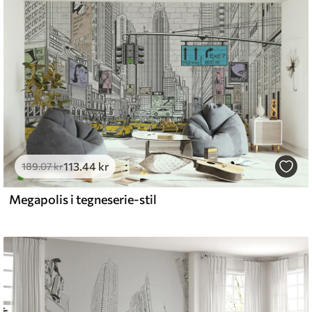
emium
8
.33
269
.00
kr
/m²
113
.44
kr
l and Stick
189
.07
kr
6
.67
400
.00
kr
/m²
Megapolis i tegneserie-stil