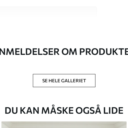
 høj kvalitet, som hver især passer til
. Du kan få flere oplysninger nedenfor eller
NMELDELSER OM PRODUKT
SE HELE GALLERIET
lse, du har angivet, og skæres i identiske
 til 50 cm.
g/eller tapetklæber.
DU KAN MÅSKE OGSÅ LIDE
tigt med en blød svamp. Tapeter med lakfinish