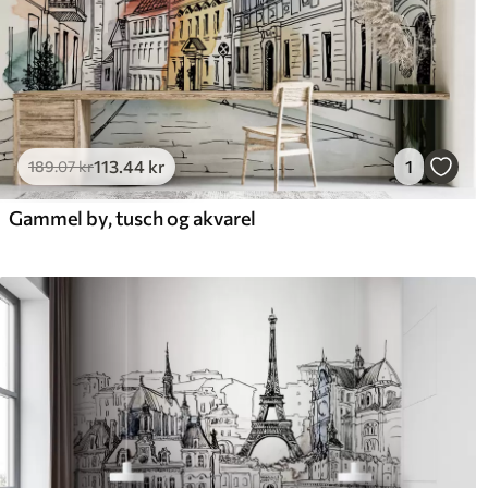
113
.44
kr
1
189
.07
kr
Gammel by, tusch og akvarel