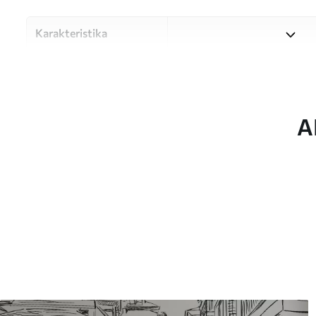
Karakteristika
Materiale
Vælg mellem tre materialer af
forskellige rum og budgetter
under tilpasningsprocessen.
A
Forfatter
UWALLS
Artikel nummer
u51069
Produktion
Billedet printes i den større
strimler med en bredde på op
Derudover
Du kan tilføje en lakering o
Rengøring
Tapetet kan rengøres forsig
kan rengøres med vand.