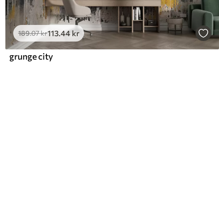
113
.44
kr
189
.07
kr
grunge city