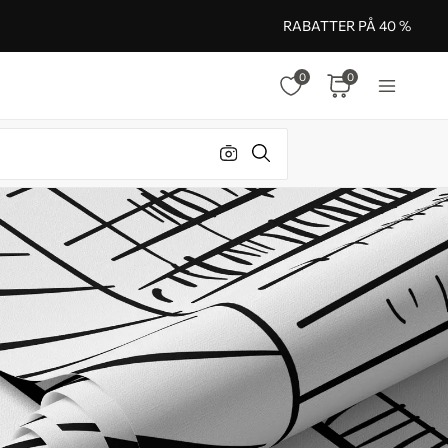
RABATTER PÅ 40 %
0
0