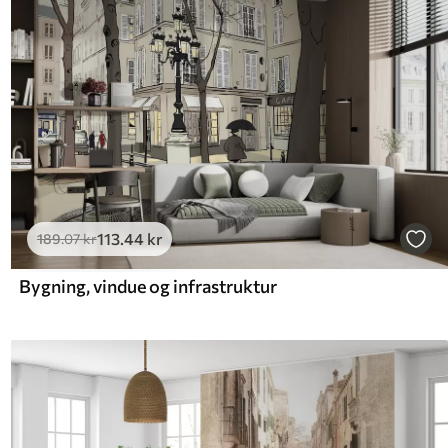
113
.44
kr
189
.07
kr
Bygning, vindue og infrastruktur