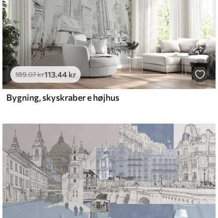
113
.44
kr
189
.07
kr
Bygning, skyskraber e højhus