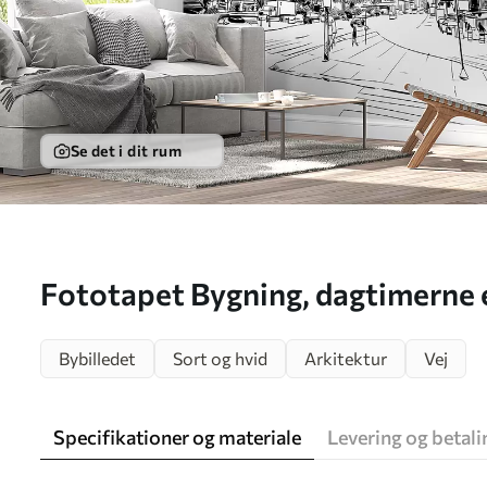
Se det i dit rum
Fototapet Bygning, dagtimerne 
Bybilledet
Sort og hvid
Arkitektur
Vej
Specifikationer og materiale
Levering og betali