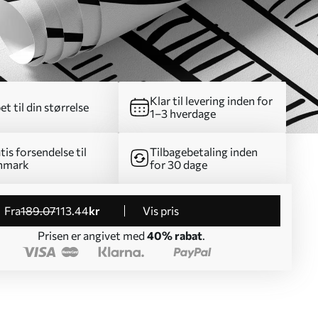
Klar til levering inden for
et til din størrelse
1–3 hverdage
tis forsendelse til
Tilbagebetaling inden
nmark
for 30 dage
fra
189
.07
113
.44
kr
Vis pris
Prisen er angivet med
40% rabat
.