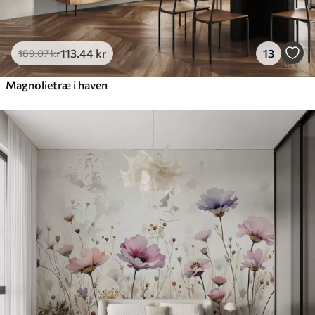
113
.44
kr
13
189
.07
kr
Magnolietræ i haven