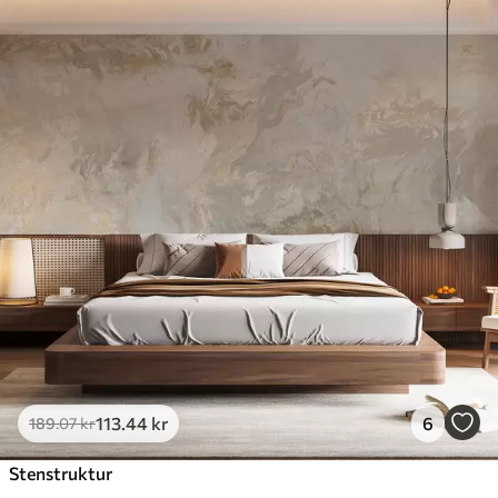
113
.44
kr
6
189
.07
kr
Stenstruktur