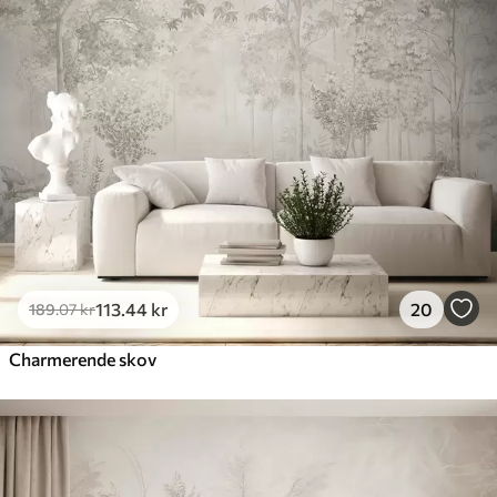
113
.44
kr
20
189
.07
kr
Charmerende skov