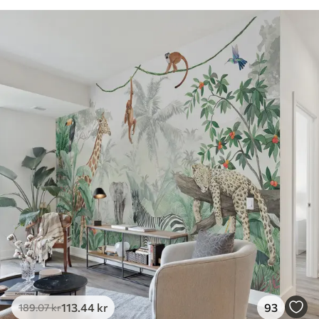
113
.44
kr
93
189
.07
kr