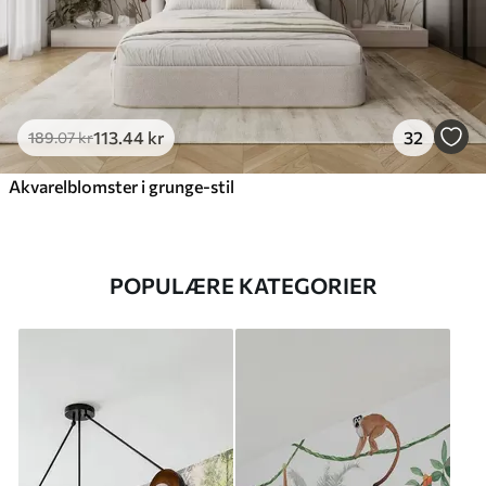
113
.44
kr
32
189
.07
kr
Akvarelblomster i grunge-stil
POPULÆRE KATEGORIER