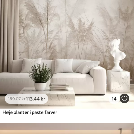
113
.44
kr
14
189
.07
kr
Høje planter i pastelfarver