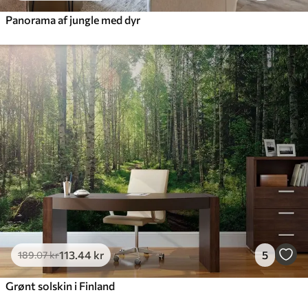
Panorama af jungle med dyr
113
.44
kr
5
189
.07
kr
Grønt solskin i Finland