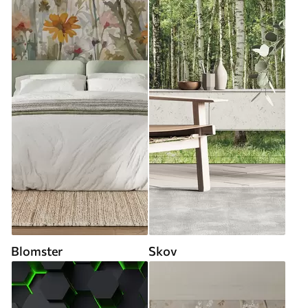
Blomster
Skov