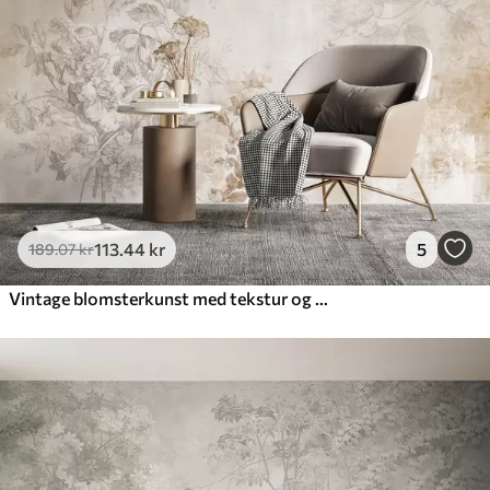
Premium
448
.33
269
.00
kr
/m²
Premium vinyl
516
.67
310
.00
kr
/m²
Peel and Stick
666
.67
400
.00
kr
/m²
113
.44
kr
5
189
.07
kr
Vintage blomsterkunst med tekstur og illustrationer af delikate haveblomster og blade i tegnet stil, bløde pastelfarver i beige og sepia