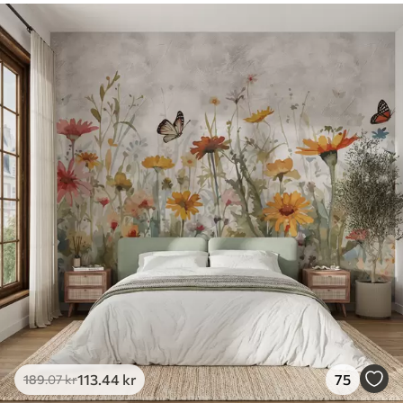
113
.44
kr
75
189
.07
kr