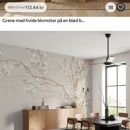
113
.44
kr
18
189
.07
kr
Grene med hvide blomster på en blød beige baggrund