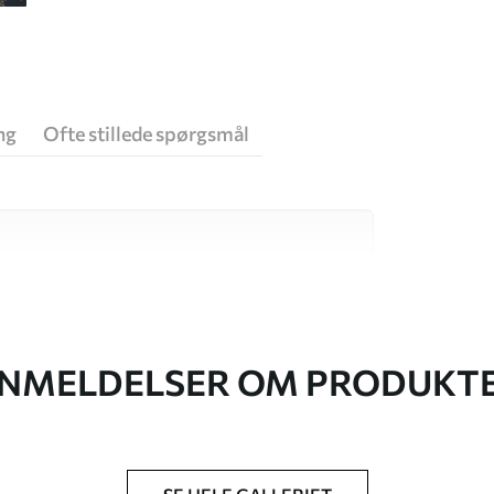
ng
Ofte stillede spørgsmål
 høj kvalitet, som hver især passer til
. Du kan få flere oplysninger nedenfor eller
NMELDELSER OM PRODUKT