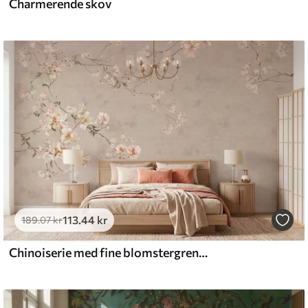
Charmerende skov
113
.44
kr
189
.07
kr
Chinoiserie med fine blomstergrene på lys baggrund