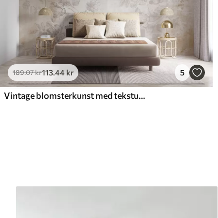
113
.44
kr
5
189
.07
kr
Vintage blomsterkunst med tekstur og illustrationer af delikate haveblomster og blade i tegnet stil, bløde pastelfarver i beige og sepia