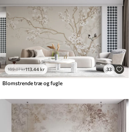
113
.44
kr
33
189
.07
kr
Blomstrende træ og fugle