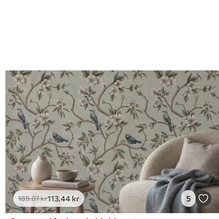
113
.44
kr
5
189
.07
kr