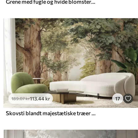
Grene med fugle og hvide blomster på en sart baggrund
113
.44
kr
17
189
.07
kr
Skovsti blandt majestætiske træer i akvarelstil