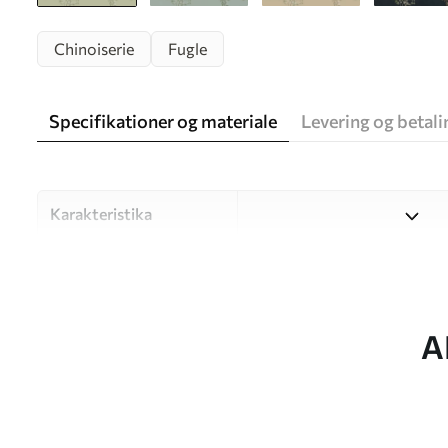
Chinoiserie
Fugle
Specifikationer og materiale
Levering og betali
Karakteristika
Materiale
Vælg mellem tre materialer af
forskellige rum og budgetter
under tilpasningsprocessen.
A
Forfatter
UWALLS
Artikel nummer
w05416