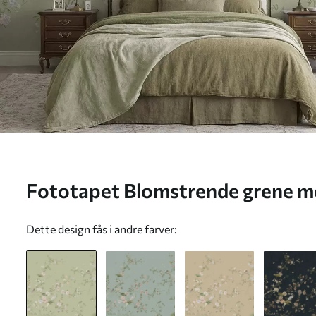
Fototapet Blomstrende grene me
baggrund Nr. w05416
Dette design fås i andre farver: