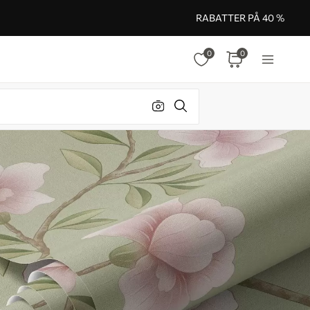
RABATTER PÅ 40 %
0
0