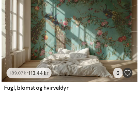
113
.44
kr
6
189
.07
kr
Fugl, blomst og hvirveldyr