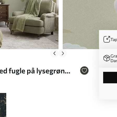
Tap
Gra
Da
d fugle på lysegrøn