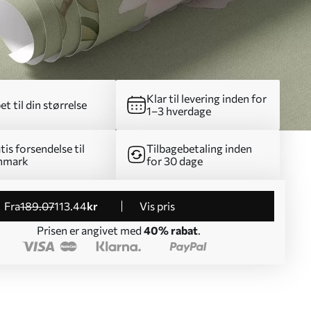
Klar til levering inden for
et til din størrelse
1–3 hverdage
tis forsendelse til
Tilbagebetaling inden
nmark
for 30 dage
fra
189
.07
113
.44
kr
Vis pris
Prisen er angivet med
40% rabat
.