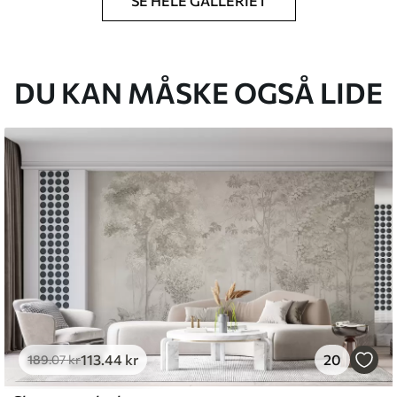
SE HELE GALLERIET
lse, du har angivet, og skæres i identiske
 til 50 cm.
g/eller tapetklæber.
DU KAN MÅSKE OGSÅ LIDE
tigt med en blød svamp. Tapeter med lakfinish
emium
8
.33
269
.00
kr
/m²
113
.44
kr
20
l and Stick
189
.07
kr
6
.67
400
.00
kr
/m²