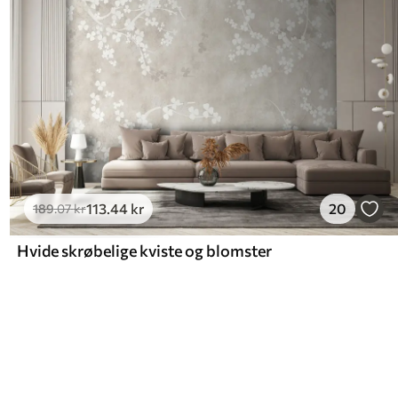
113
.44
kr
20
189
.07
kr
Hvide skrøbelige kviste og blomster