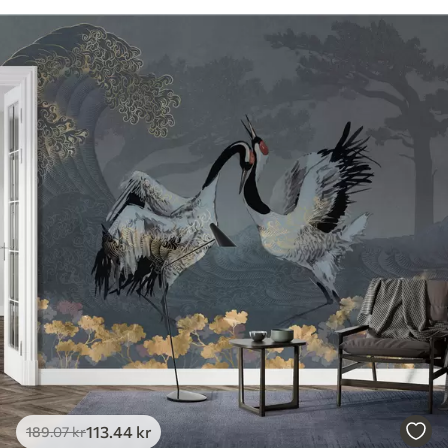
113
.44
kr
189
.07
kr