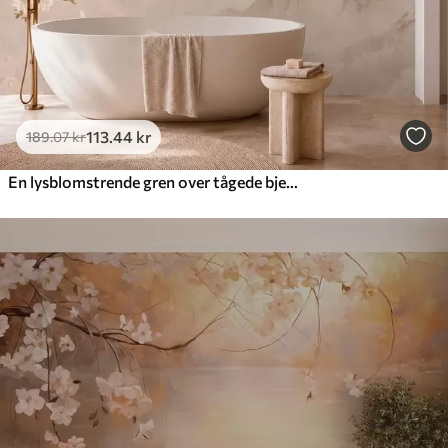
113
.44
kr
189
.07
kr
En lysblomstrende gren over tågede bjerge og solen