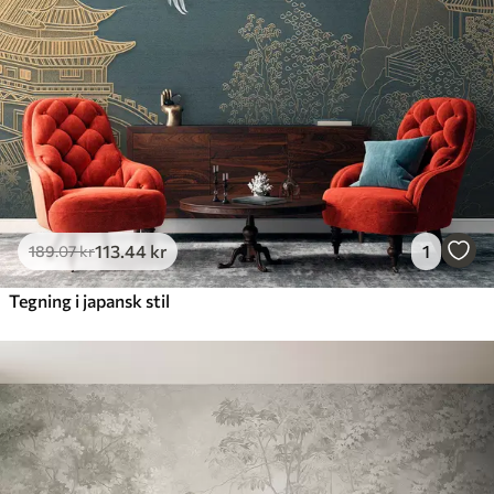
Premium
448
.33
269
.00
kr
/m²
Premium vinyl
516
.67
310
.00
kr
/m²
Peel and Stick
666
.67
400
.00
kr
/m²
113
.44
kr
1
189
.07
kr
Tegning i japansk stil