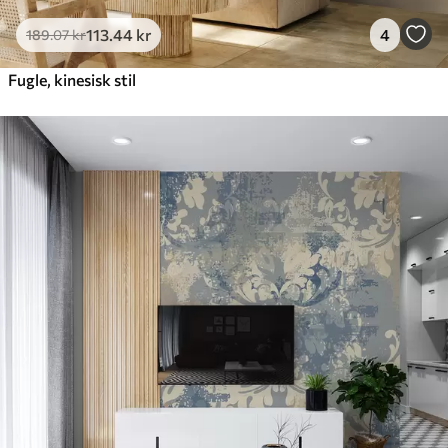
113
.44
kr
4
189
.07
kr
Fugle, kinesisk stil