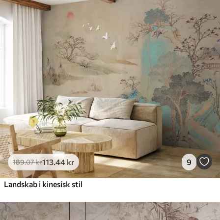
113
.44
kr
9
189
.07
kr
Landskab i kinesisk stil