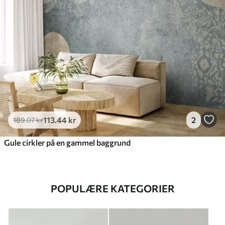
113
.44
kr
2
189
.07
kr
Gule cirkler på en gammel baggrund
POPULÆRE KATEGORIER