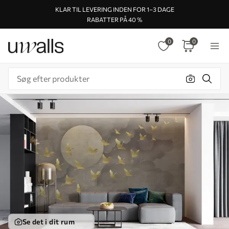
KLAR TIL LEVERING INDEN FOR 1–3 DAGE
RABATTER PÅ 40 %
0
0
Se det i dit rum