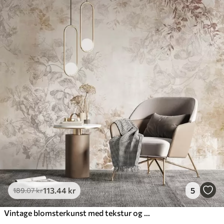
113
.44
kr
5
189
.07
kr
Vintage blomsterkunst med tekstur og illustrationer af delikate haveblomster og blade i tegnet stil, bløde pastelfarver i beige og sepia