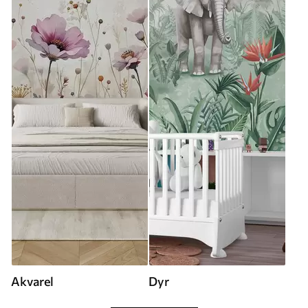
Akvarel
Dyr