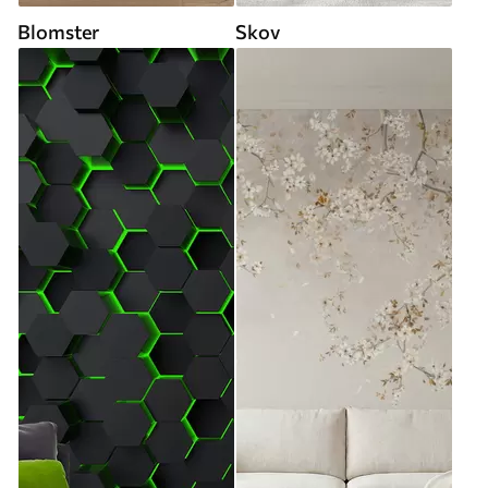
Blomster
Skov