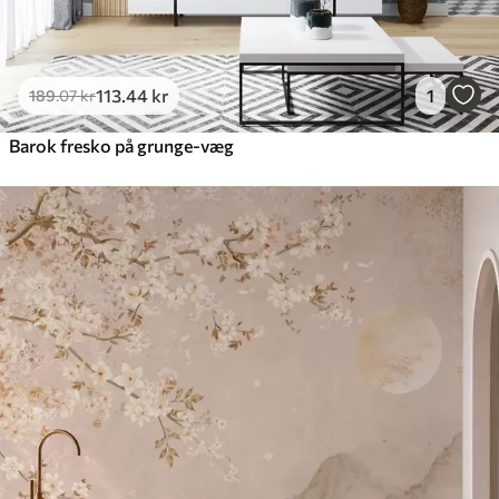
113
.44
kr
1
189
.07
kr
Barok fresko på grunge-væg