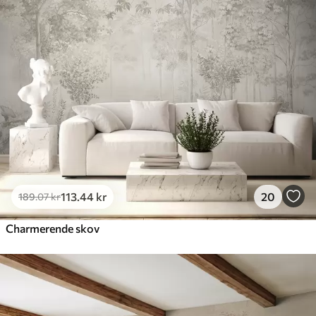
113
.44
kr
20
189
.07
kr
Charmerende skov