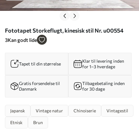
Fototapet Storkeflugt, kinesisk stil Nr. u00554
3
Kan godt lide
Klar til levering inden
Tapet til din størrelse
for 1–3 hverdage
Gratis forsendelse til
Tilbagebetaling inden
Danmark
for 30 dage
Japansk
Vintage natur
Chinoiserie
Vintagestil
Etnisk
Brun