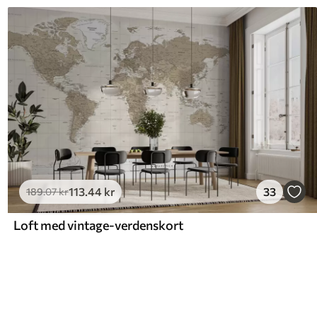
113
.44
kr
33
189
.07
kr
Loft med vintage-verdenskort