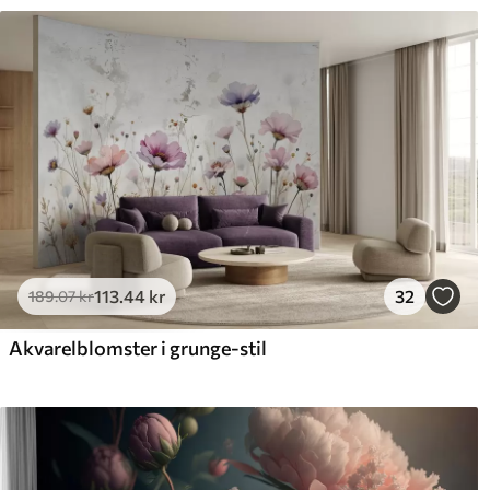
113
.44
kr
32
189
.07
kr
Akvarelblomster i grunge-stil