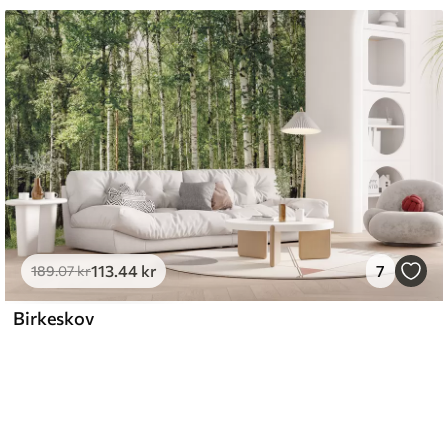
113
.44
kr
7
189
.07
kr
Birkeskov