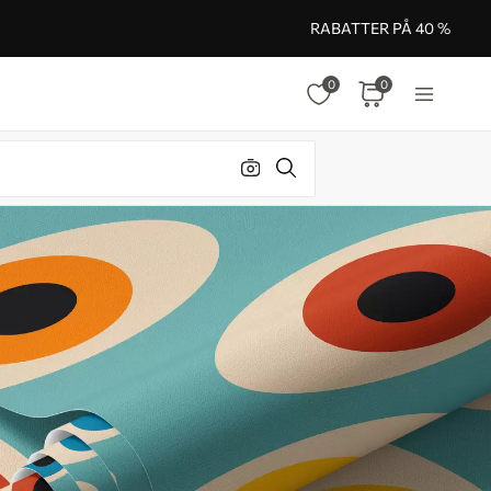
RABATTER PÅ 40 %
0
0