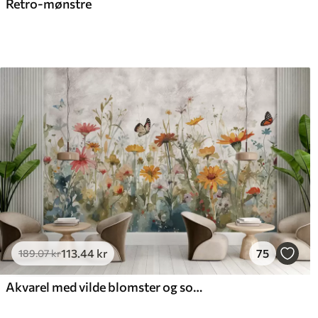
Retro-mønstre
113
.44
kr
75
189
.07
kr
Akvarel med vilde blomster og sommerfugle