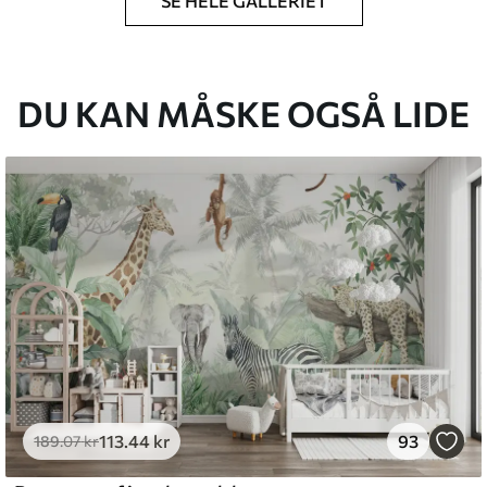
SE HELE GALLERIET
lse, du har angivet, og skæres i identiske
 til 50 cm.
g/eller tapetklæber.
DU KAN MÅSKE OGSÅ LIDE
tigt med en blød svamp. Tapeter med lakfinish
emium
8
.33
269
.00
kr
/m²
113
.44
kr
93
l and Stick
189
.07
kr
6
.67
400
.00
kr
/m²