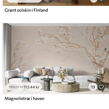
Grønt solskin i Finland
113
.44
kr
13
189
.07
kr
Magnolietræ i haven