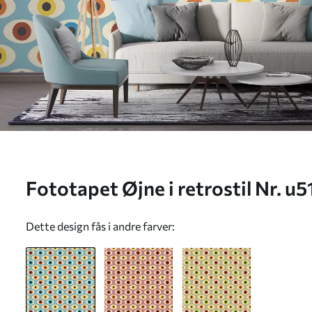
Fototapet Øjne i retrostil Nr. u
Dette design fås i andre farver: