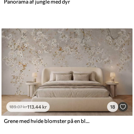
Panorama af jungle med dyr
113
.44
kr
18
189
.07
kr
Grene med hvide blomster på en blød beige baggrund