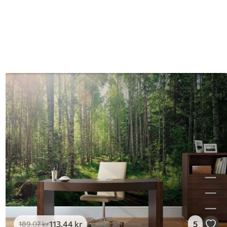
113
.44
kr
5
189
.07
kr