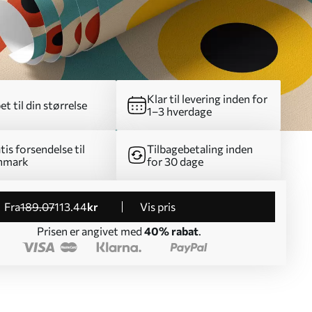
Klar til levering inden for
et til din størrelse
1–3 hverdage
tis forsendelse til
Tilbagebetaling inden
nmark
for 30 dage
fra
189
.07
113
.44
kr
Vis pris
Prisen er angivet med
40% rabat
.