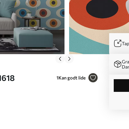
Tap
Gra
Da
51618
1
Kan godt lide