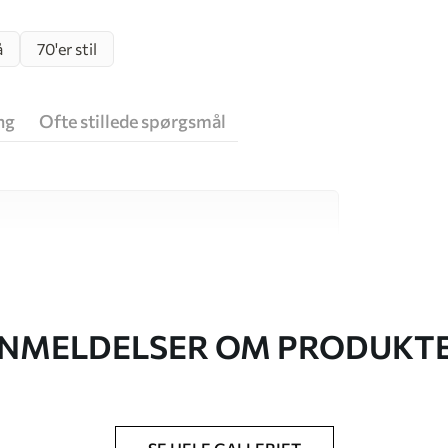
å
70'er stil
ng
Ofte stillede spørgsmål
 høj kvalitet, som hver især passer til
. Du kan få flere oplysninger nedenfor eller
NMELDELSER OM PRODUKT