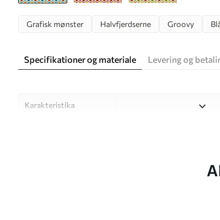
Grafisk mønster
Halvfjerdserne
Groovy
Bl
Specifikationer og materiale
Levering og betali
Karakteristika
Materiale
Vælg mellem tre materialer af
forskellige rum og budgetter
under tilpasningsprocessen.
A
Forfatter
UWALLS
Artikel nummer
u51618