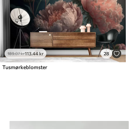
113
.44
kr
28
189
.07
kr
Tusmørkeblomster