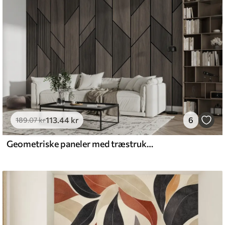
emium
8
.33
269
.00
kr
/m²
113
.44
kr
6
l and Stick
189
.07
kr
6
.67
400
.00
kr
/m²
Geometriske paneler med træstruktur