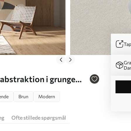
Tap
Gra
Da
bstraktion i grunge
ende
Brun
Modern
ng
Ofte stillede spørgsmål