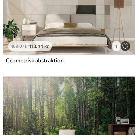
113
.44
kr
1
189
.07
kr
Geometrisk abstraktion