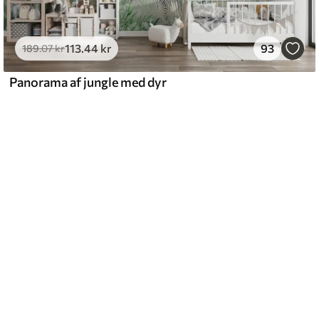
113
.44
kr
93
189
.07
kr
Panorama af jungle med dyr