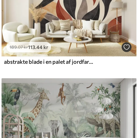
113
.44
kr
189
.07
kr
abstrakte blade i en palet af jordfarver - beige, terracotta og mørkegrå