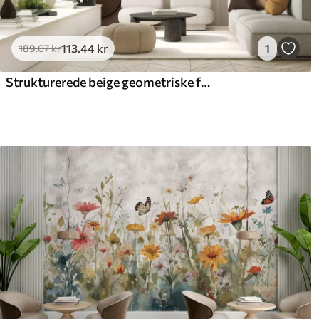
113
.44
kr
1
189
.07
kr
Strukturerede beige geometriske former i et lagdelt 3D-komposition, minimalistisk og moderne vægkunst