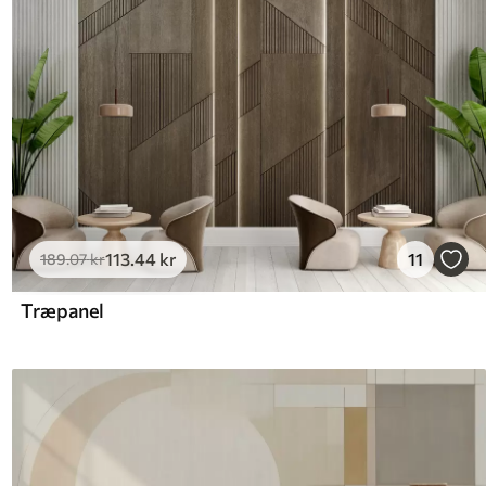
113
.44
kr
11
189
.07
kr
Træpanel