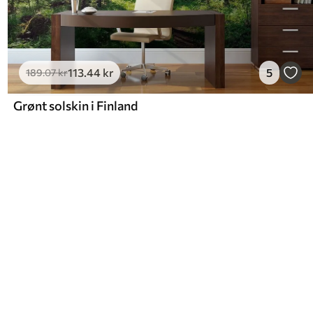
113
.44
kr
5
189
.07
kr
Grønt solskin i Finland