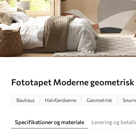
Fototapet Moderne geometrisk a
loft-stil Nr. u97206
Bauhaus
Halvfjerdserne
Geometrisk
Snurr
Specifikationer og materiale
Levering og betali