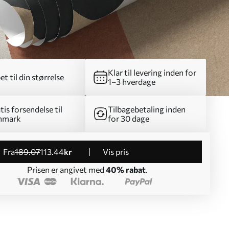
Klar til levering inden for
et til din størrelse
1–3 hverdage
tis forsendelse til
Tilbagebetaling inden
nmark
for 30 dage
fra
189
.07
113
.44
kr
Vis pris
Prisen er angivet med
40% rabat
.