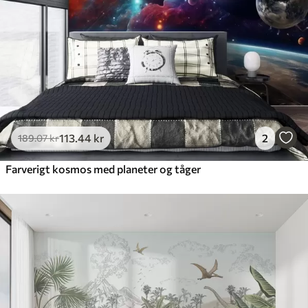
113
.44
kr
2
189
.07
kr
Farverigt kosmos med planeter og tåger