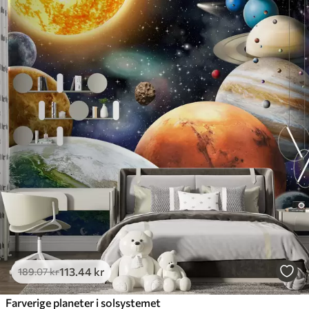
113
.44
kr
189
.07
kr
Farverige planeter i solsystemet