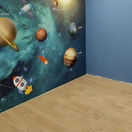
Premium vinyl
516
.67
310
.00
kr
/m²
Peel and Stick
666
.67
400
.00
kr
/m²