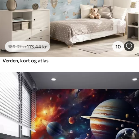
113
.44
kr
10
189
.07
kr
Verden, kort og atlas