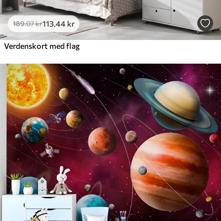
113
.44
kr
189
.07
kr
Verdenskort med flag