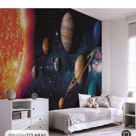
113
.44
kr
189
.07
kr