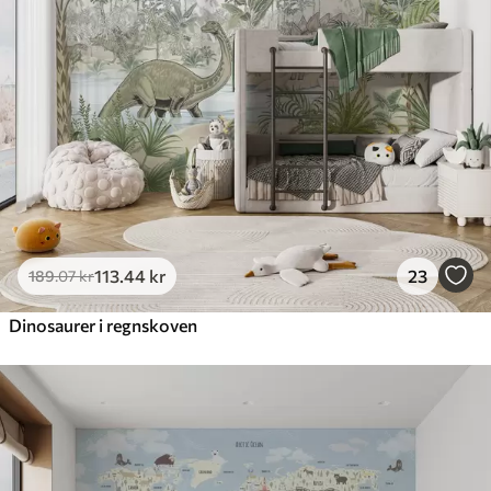
113
.44
kr
23
189
.07
kr
Dinosaurer i regnskoven