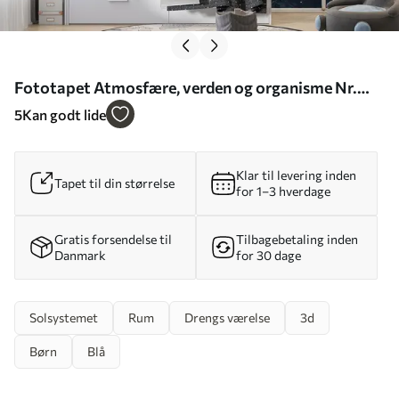
Fototapet Atmosfære, verden og organisme Nr.
u09074
5
Kan godt lide
Klar til levering inden
Tapet til din størrelse
for 1–3 hverdage
Gratis forsendelse til
Tilbagebetaling inden
Danmark
for 30 dage
Solsystemet
Rum
Drengs værelse
3d
Børn
Blå