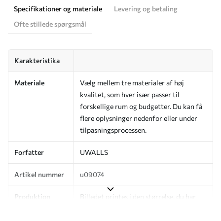
Specifikationer og materiale
Levering og betaling
Ofte stillede spørgsmål
Karakteristika
Materiale
Vælg mellem tre materialer af høj
kvalitet, som hver især passer til
forskellige rum og budgetter. Du kan få
flere oplysninger nedenfor eller under
tilpasningsprocessen.
Forfatter
UWALLS
Artikel nummer
u09074
Produktion
Billedet printes i den størrelse, du har
angivet, og skæres i identiske strimler
med en bredde på op til 50 cm.