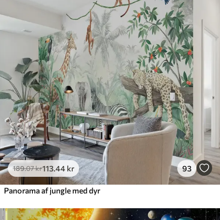
113
.44
kr
93
189
.07
kr
Panorama af jungle med dyr