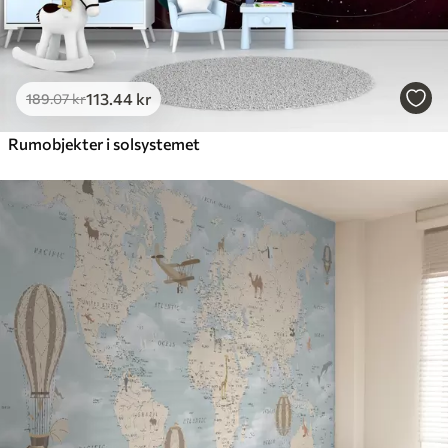
113
.44
kr
189
.07
kr
Rumobjekter i solsystemet