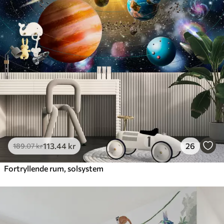
113
.44
kr
26
189
.07
kr
Fortryllende rum, solsystem