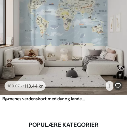
113
.44
kr
1
189
.07
kr
Børnenes verdenskort med dyr og landemærker
POPULÆRE KATEGORIER