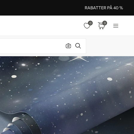
RABATTER PÅ 40 %
0
0