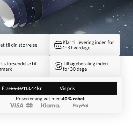
Klar til levering inden for
et til din størrelse
1–3 hverdage
tis forsendelse til
Tilbagebetaling inden
nmark
for 30 dage
fra
189
.07
113
.44
kr
Vis pris
Prisen er angivet med
40% rabat
.