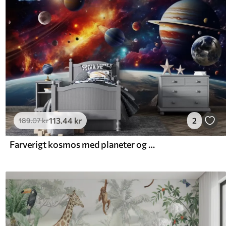
113
.44
kr
2
189
.07
kr
Farverigt kosmos med planeter og tåger