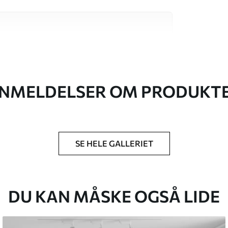
 høj kvalitet, som hver især passer til
. Du kan få flere oplysninger nedenfor eller
NMELDELSER OM PRODUKT
SE HELE GALLERIET
lse, du har angivet, og skæres i identiske
 til 50 cm.
g/eller tapetklæber.
DU KAN MÅSKE OGSÅ LIDE
tigt med en blød svamp. Tapeter med lakfinish