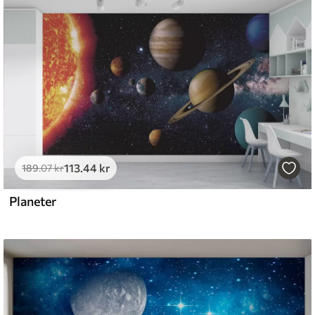
emium
8
.33
269
.00
kr
/m²
113
.44
kr
l and Stick
189
.07
kr
6
.67
400
.00
kr
/m²
Planeter