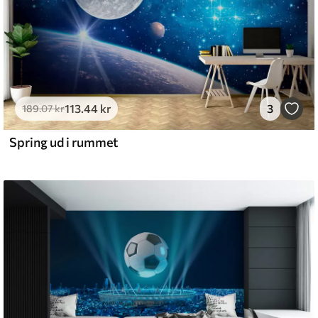
113
.44
kr
3
189
.07
kr
Spring ud i rummet