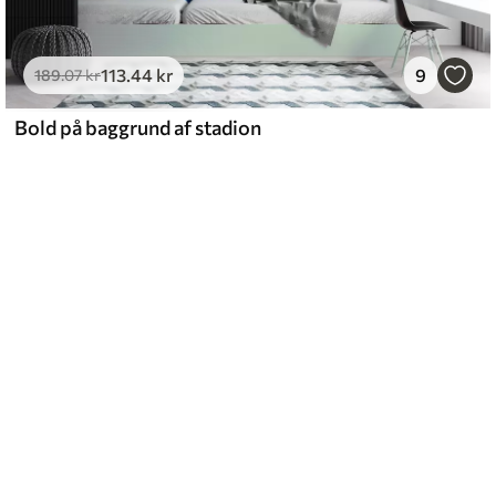
113
.44
kr
9
189
.07
kr
Bold på baggrund af stadion