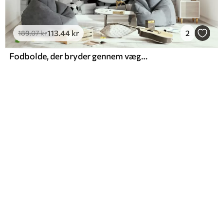
113
.44
kr
2
189
.07
kr
Fodbolde, der bryder gennem væggen