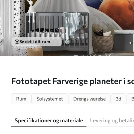
Se det i dit rum
Fototapet Farverige planeter i 
Rum
Solsystemet
Drengs værelse
3d
B
Specifikationer og materiale
Levering og betali