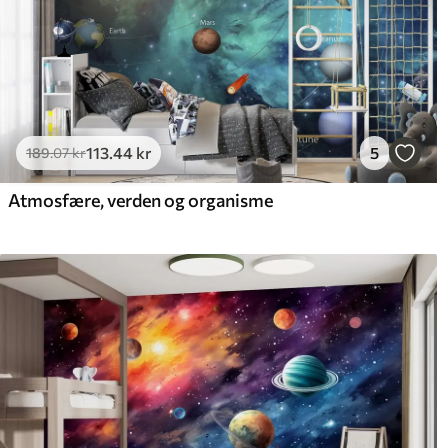
113
.44
kr
5
189
.07
kr
Atmosfære, verden og organisme