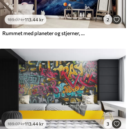
113
.44
kr
2
189
.07
kr
Rummet med planeter og stjerner, akvarel, kosmisk
113
.44
kr
3
189
.07
kr