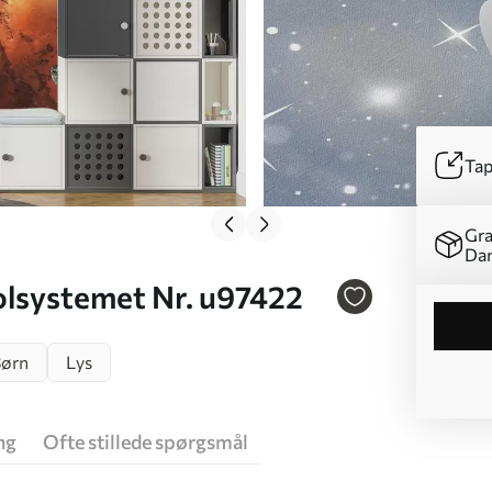
Tap
Gra
Da
solsystemet Nr. u97422
ørn
Lys
ng
Ofte stillede spørgsmål