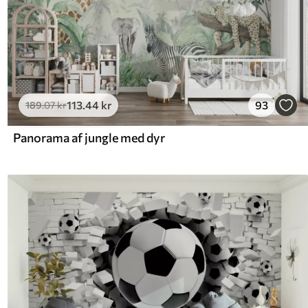
113
.44
kr
93
189
.07
kr
Panorama af jungle med dyr