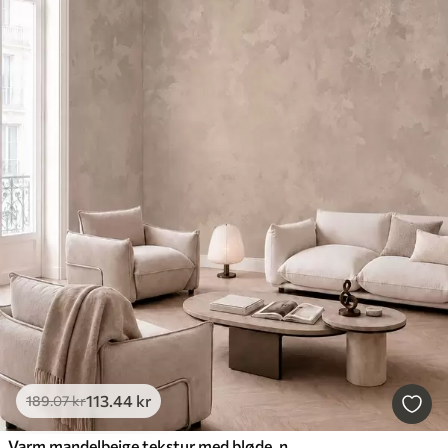
113
.44
kr
189
.07
kr
Varm mandelbeige tekstur med bløde, naturlige farveovergange