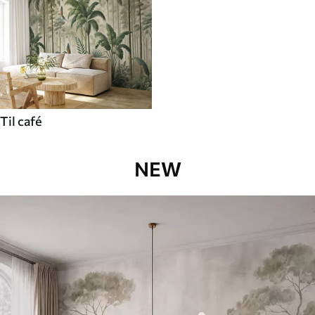
Til café
NEW