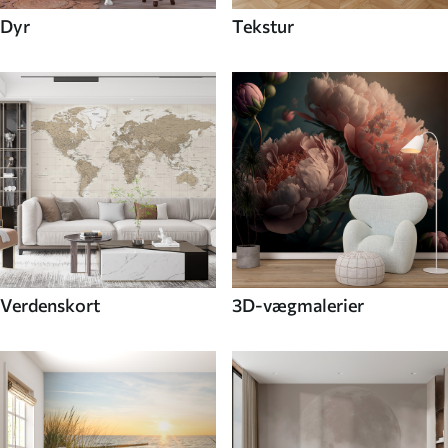
Dyr
Tekstur
Verdenskort
3D-vægmalerier