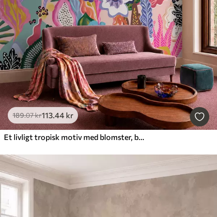
113
.44
kr
189
.07
kr
Et livligt tropisk motiv med blomster, blade og farverige frugter