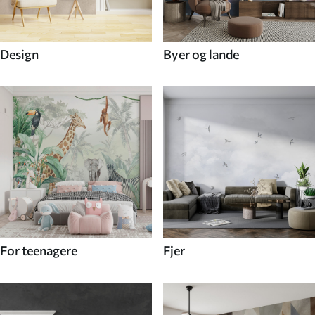
Design
Byer og lande
For teenagere
Fjer