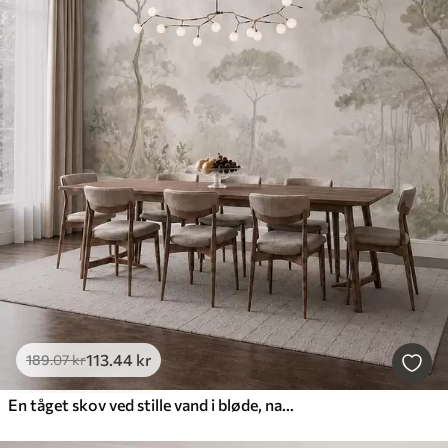
113
.44
kr
189
.07
kr
En tåget skov ved stille vand i bløde, naturlige pastelfarver