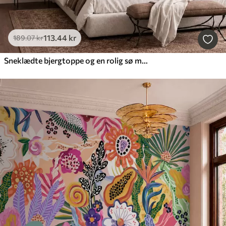
113
.44
kr
189
.07
kr
Sneklædte bjergtoppe og en rolig sø med et spejlblankt overflade