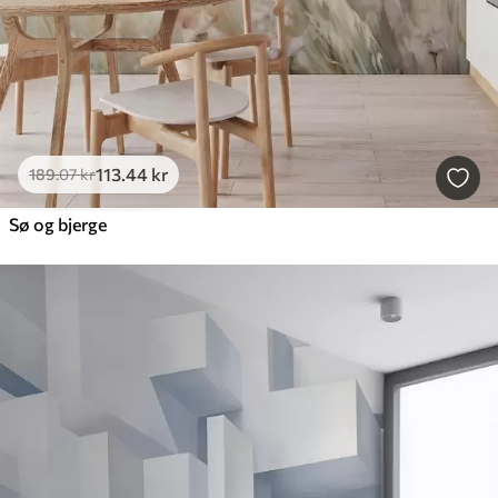
113
.44
kr
189
.07
kr
Sø og bjerge