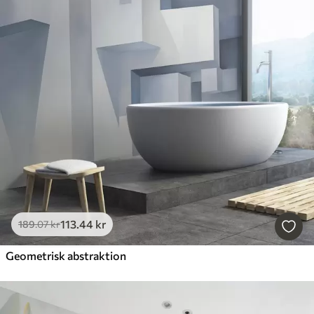
113
.44
kr
189
.07
kr
Geometrisk abstraktion