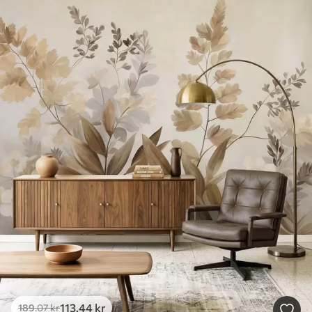
113
.44
kr
189
.07
kr