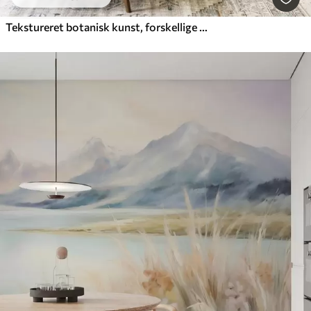
Tekstureret botanisk kunst, forskellige planter og blade i brune og beige nuancer