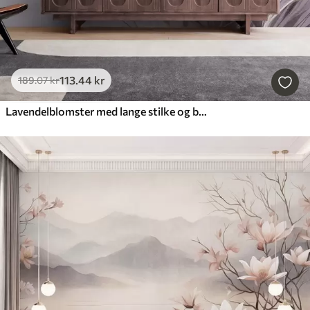
113
.44
kr
189
.07
kr
Lavendelblomster med lange stilke og blade, kunstværk i bløde pastelfarver med struktur