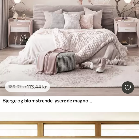
113
.44
kr
189
.07
kr
Bjerge og blomstrende lyserøde magnoliagrene, et landskab med dybde og tekstur