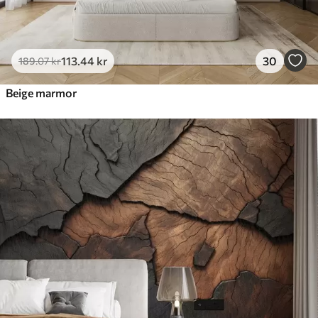
113
.44
kr
30
189
.07
kr
Beige marmor