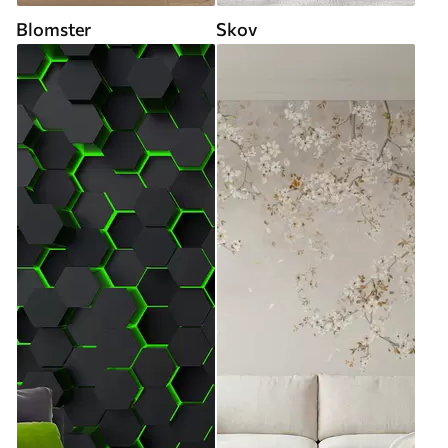
Blomster
Skov