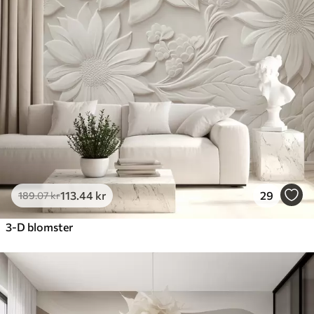
113
.44
kr
29
189
.07
kr
3-D blomster