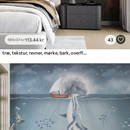
113
.44
kr
43
189
.07
kr
træ, tekstur, revner, mørke, bark, overflade