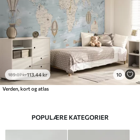
113
.44
kr
10
189
.07
kr
Verden, kort og atlas
POPULÆRE KATEGORIER