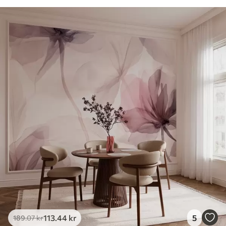
113
.44
kr
5
189
.07
kr