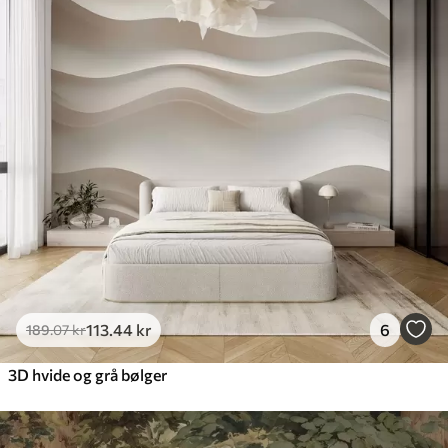
113
.44
kr
6
189
.07
kr
3D hvide og grå bølger