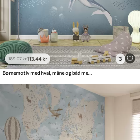
113
.44
kr
3
189
.07
kr
Børnemotiv med hval, måne og båd med børn