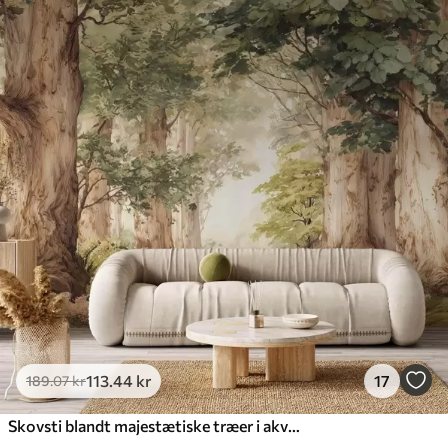
113
.44
kr
17
189
.07
kr
Skovsti blandt majestætiske træer i akvarelstil