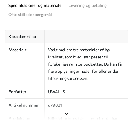
Specifikationer og materiale
Levering og betaling
Ofte stillede spørgsmål
Karakteristika
Materiale
Vælg mellem tre materialer af høj
kvalitet, som hver især passer til
forskellige rum og budgetter. Du kan få
flere oplysninger nedenfor eller under
tilpasningsprocessen.
Forfatter
UWALLS
Artikel nummer
u79831
Produktion
Billedet printes i den størrelse, du har
angivet, og skæres i identiske strimler
med en bredde på op til 50 cm.