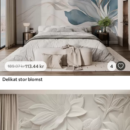
Premium vinyl
516
.67
310
.00
kr
/m²
Peel and Stick
666
.67
400
.00
kr
/m²
113
.44
kr
4
189
.07
kr
Delikat stor blomst