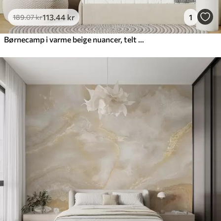
113
.44
kr
1
189
.07
kr
Børnecamp i varme beige nuancer, telt og skovdyr