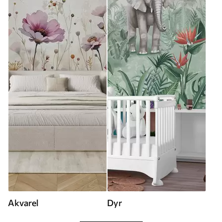
Akvarel
Dyr