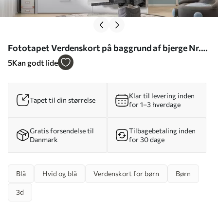
Fototapet Verdenskort på baggrund af bjerge Nr.
u79831
5
Kan godt lide
Klar til levering inden
Tapet til din størrelse
for 1–3 hverdage
Gratis forsendelse til
Tilbagebetaling inden
Danmark
for 30 dage
Blå
Hvid og blå
Verdenskort for børn
Børn
3d