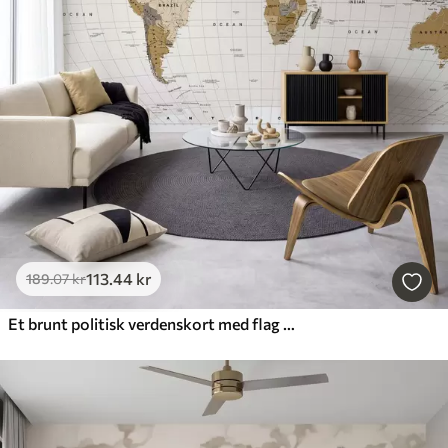
113
.44
kr
189
.07
kr
Et brunt politisk verdenskort med flag på engelsk