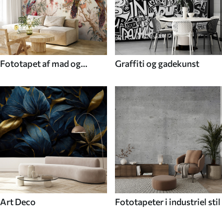
Fototapet af mad og
Graffiti og gadekunst
drikke
Art Deco
Fototapeter i industriel stil