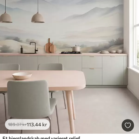
113
.44
kr
189
.07
kr
Et bjerglandskab med varieret relief