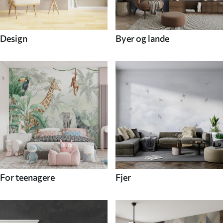
Design
Byer og lande
For teenagere
Fjer