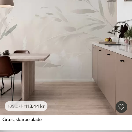
113
.44
kr
189
.07
kr
Græs, skarpe blade