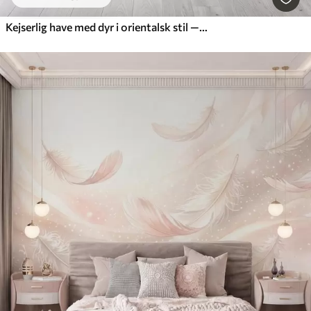
Kejserlig have med dyr i orientalsk stil — abe, leopard, tiger, påfugl og hejre