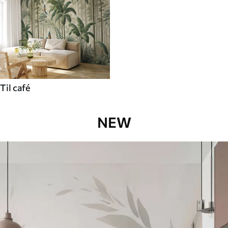
Til café
NEW