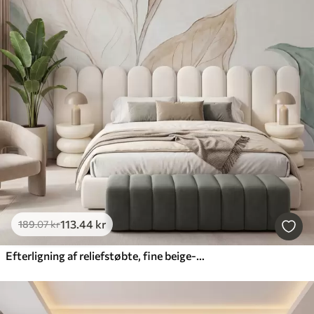
113
.44
kr
189
.07
kr
Efterligning af reliefstøbte, fine beige-grønne blade