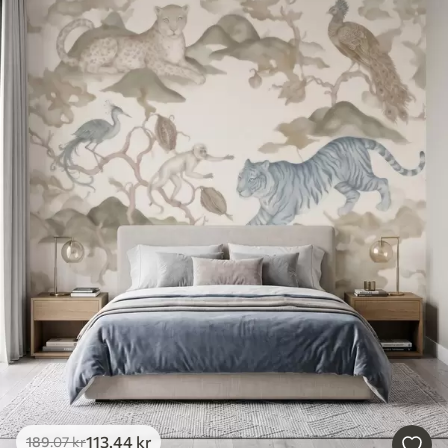
113
.44
kr
189
.07
kr