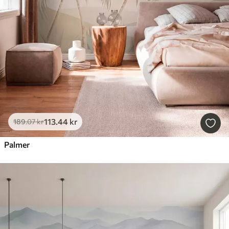
113
.44
kr
189
.07
kr
Palmer