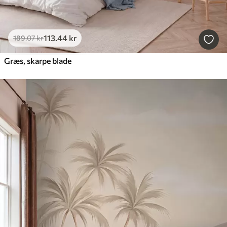
113
.44
kr
189
.07
kr
Græs, skarpe blade