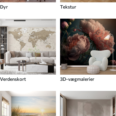
Dyr
Tekstur
Verdenskort
3D-vægmalerier