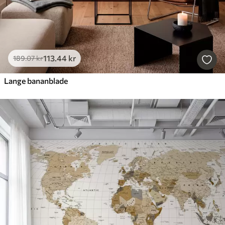
113
.44
kr
189
.07
kr
Lange bananblade