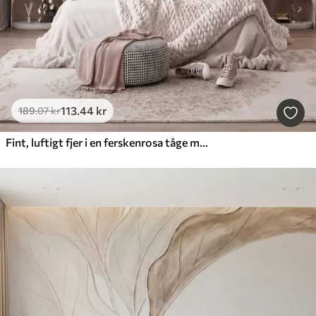
113
.44
kr
189
.07
kr
Fint, luftigt fjer i en ferskenrosa tåge med glans