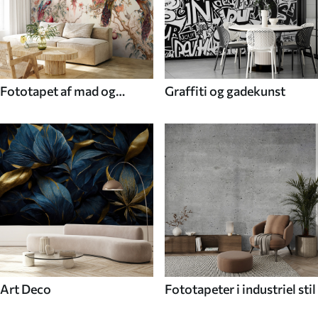
Fototapet af mad og
Graffiti og gadekunst
drikke
Art Deco
Fototapeter i industriel stil