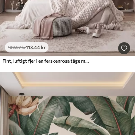
113
.44
kr
189
.07
kr
Fint, luftigt fjer i en ferskenrosa tåge med glans