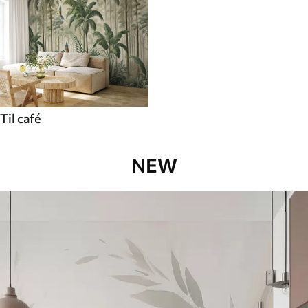
Til café
NEW