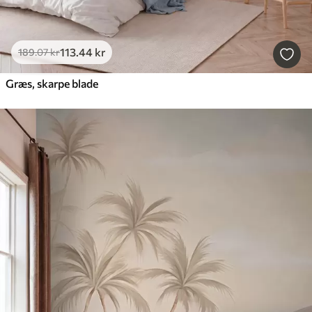
113
.44
kr
189
.07
kr
Græs, skarpe blade