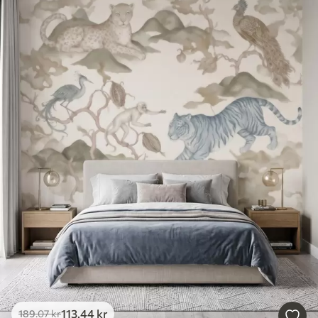
113
.44
kr
189
.07
kr