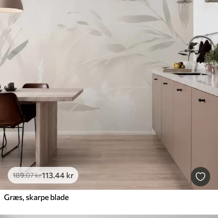
113
.44
kr
189
.07
kr
Græs, skarpe blade