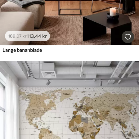
113
.44
kr
189
.07
kr
Lange bananblade