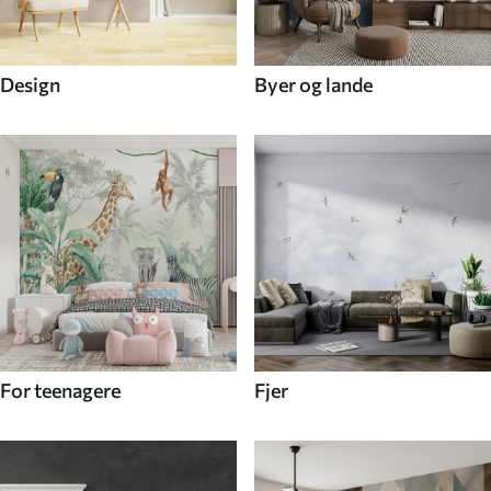
Design
Byer og lande
For teenagere
Fjer