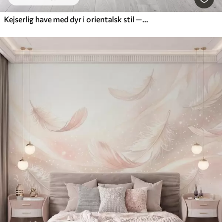
Kejserlig have med dyr i orientalsk stil — abe, leopard, tiger, påfugl og hejre