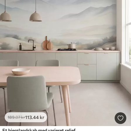
113
.44
kr
189
.07
kr
Et bjerglandskab med varieret relief