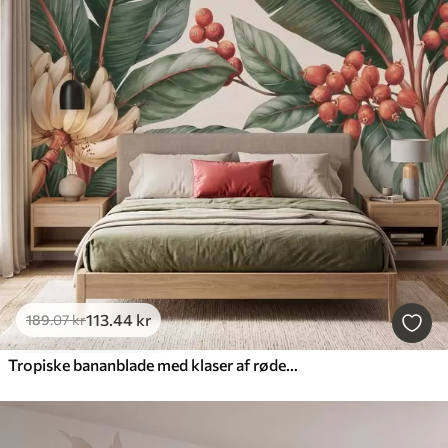
113
.44
kr
189
.07
kr
Tropiske bananblade med klaser af røde kaffebær, i akvarelstil