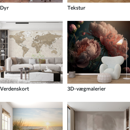
Dyr
Tekstur
Verdenskort
3D-vægmalerier