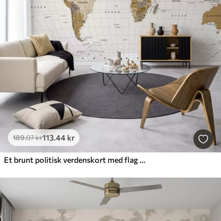
113
.44
kr
189
.07
kr
Et brunt politisk verdenskort med flag på engelsk