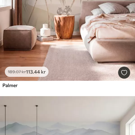
113
.44
kr
189
.07
kr
Palmer