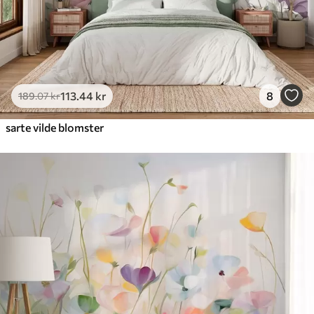
113
.44
kr
8
189
.07
kr
sarte vilde blomster