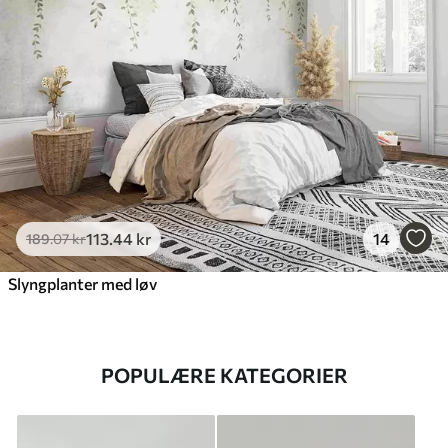
113
.44
kr
14
189
.07
kr
Slyngplanter med løv
POPULÆRE KATEGORIER