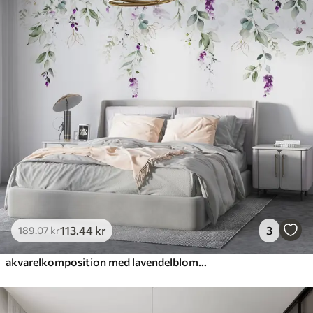
113
.44
kr
3
189
.07
kr
akvarelkomposition med lavendelblomster