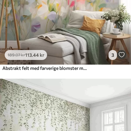
113
.44
kr
3
189
.07
kr
Abstrakt felt med farverige blomster med lange stængler og grønne blade, struktureret, pastelfarver, lyse farver