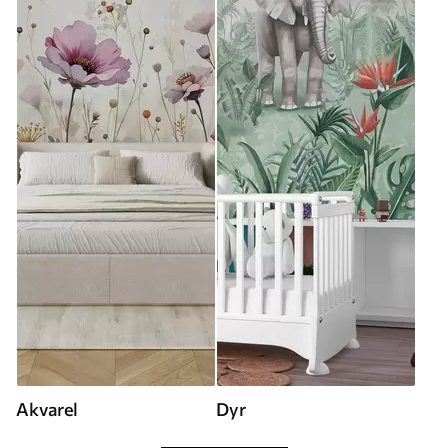
Akvarel
Dyr