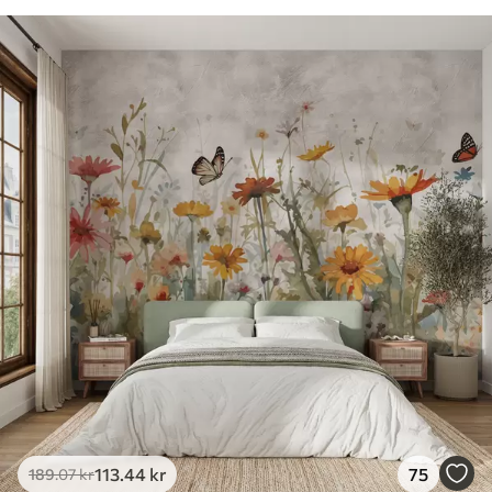
113
.44
kr
75
189
.07
kr