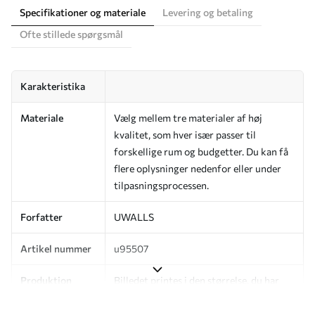
Specifikationer og materiale
Levering og betaling
Ofte stillede spørgsmål
Karakteristika
Materiale
Vælg mellem tre materialer af høj
kvalitet, som hver især passer til
forskellige rum og budgetter. Du kan få
flere oplysninger nedenfor eller under
tilpasningsprocessen.
Forfatter
UWALLS
Artikel nummer
u95507
Produktion
Billedet printes i den størrelse, du har
angivet, og skæres i identiske strimler
med en bredde på op til 50 cm.