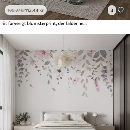
113
.44
kr
3
189
.07
kr
Et farverigt blomsterprint, der falder ned med forskellige blomster, blade og planter i akvarelstil