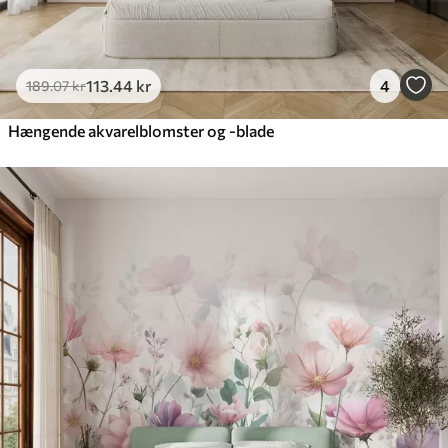
113
.44
kr
4
189
.07
kr
Hængende akvarelblomster og -blade