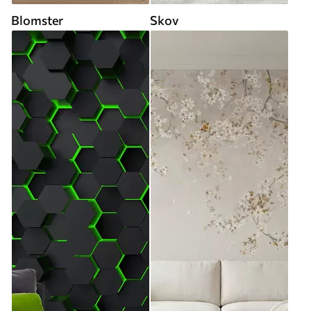
Blomster
Skov