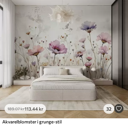
113
.44
kr
32
189
.07
kr
Akvarelblomster i grunge-stil