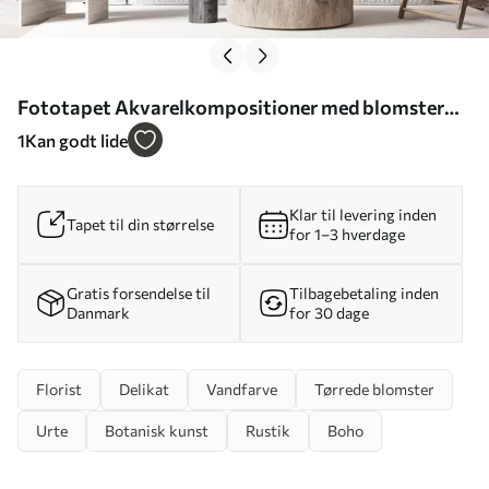
Fototapet Akvarelkompositioner med blomster
fra haven Nr. u95507
1
Kan godt lide
Klar til levering inden
Tapet til din størrelse
for 1–3 hverdage
Gratis forsendelse til
Tilbagebetaling inden
Danmark
for 30 dage
Florist
Delikat
Vandfarve
Tørrede blomster
Urte
Botanisk kunst
Rustik
Boho