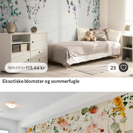
Premium vinyl
516
.67
310
.00
kr
/m²
Peel and Stick
666
.67
400
.00
kr
/m²
113
.44
kr
23
189
.07
kr
Eksotiske blomster og sommerfugle