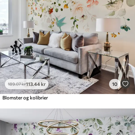
113
.44
kr
10
189
.07
kr
Blomster og kolibrier