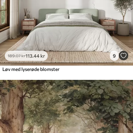
113
.44
kr
9
189
.07
kr
Løv med lyserøde blomster