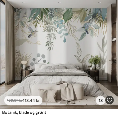
113
.44
kr
13
189
.07
kr
Botanik, blade og grønt