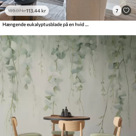
113
.44
kr
7
189
.07
kr
Hængende eukalyptusblade på en hvid baggrund