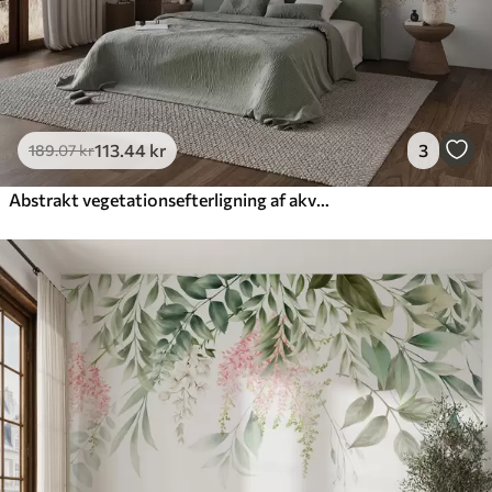
113
.44
kr
3
189
.07
kr
Abstrakt vegetationsefterligning af akvarel