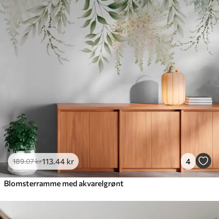
113
.44
kr
4
189
.07
kr
Blomsterramme med akvarelgrønt