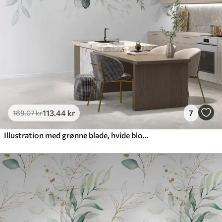
Premium vinyl
516
.67
310
.00
kr
/m²
Peel and Stick
666
.67
400
.00
kr
/m²
113
.44
kr
7
189
.07
kr
Illustration med grønne blade, hvide blomster, pæon og grene