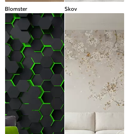
Blomster
Skov