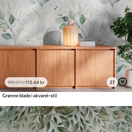
113
.44
kr
27
189
.07
kr
Grønne blade i akvarel-stil