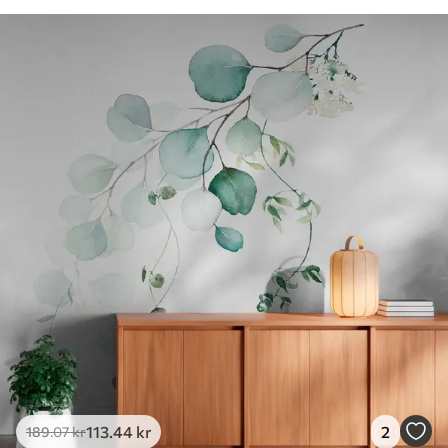
113
.44
kr
2
189
.07
kr