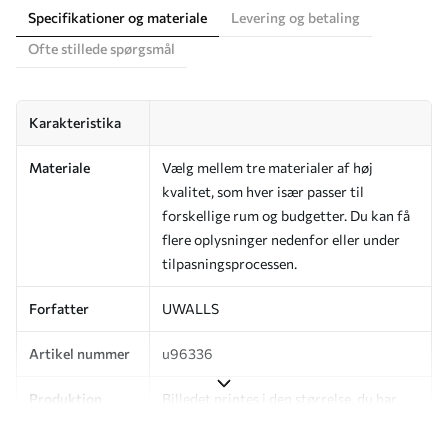
Specifikationer og materiale
Levering og betaling
Ofte stillede spørgsmål
Karakteristika
Materiale
Vælg mellem tre materialer af høj
kvalitet, som hver især passer til
forskellige rum og budgetter. Du kan få
flere oplysninger nedenfor eller under
tilpasningsprocessen.
Forfatter
UWALLS
Artikel nummer
u96336
Produktion
Billedet printes i den størrelse, du har
angivet, og skæres i identiske strimler
med en bredde på op til 50 cm.