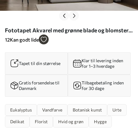
Fototapet Akvarel med grønne blade og blomster
Nr. u96336
12
Kan godt lide
Klar til levering inden
Tapet til din størrelse
for 1–3 hverdage
Gratis forsendelse til
Tilbagebetaling inden
Danmark
for 30 dage
Eukalyptus
Vandfarve
Botanisk kunst
Urte
Delikat
Florist
Hvid og grøn
Hygge