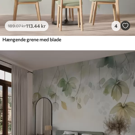
113
.44
kr
4
189
.07
kr
Hængende grene med blade