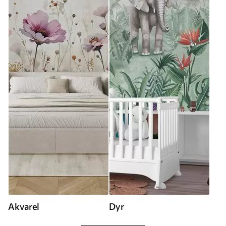
Akvarel
Dyr