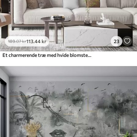
113
.44
kr
23
189
.07
kr
Et charmerende træ med hvide blomster på baggrund af skyer i en interessant stil i sarte varme farver