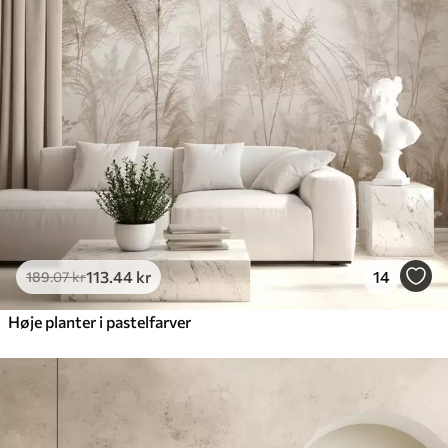
113
.44
kr
14
189
.07
kr
Høje planter i pastelfarver