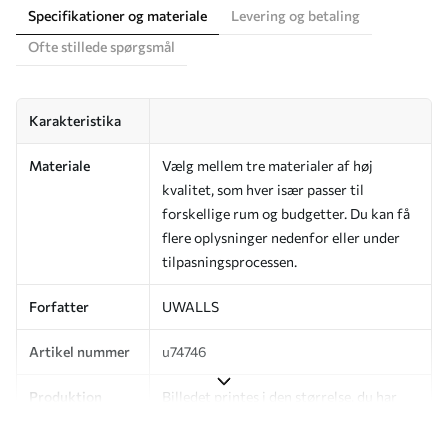
Specifikationer og materiale
Levering og betaling
Ofte stillede spørgsmål
Karakteristika
Materiale
Vælg mellem tre materialer af høj
kvalitet, som hver især passer til
forskellige rum og budgetter. Du kan få
flere oplysninger nedenfor eller under
tilpasningsprocessen.
Forfatter
UWALLS
Artikel nummer
u74746
Produktion
Billedet printes i den størrelse, du har
angivet, og skæres i identiske strimler
med en bredde på op til 50 cm.