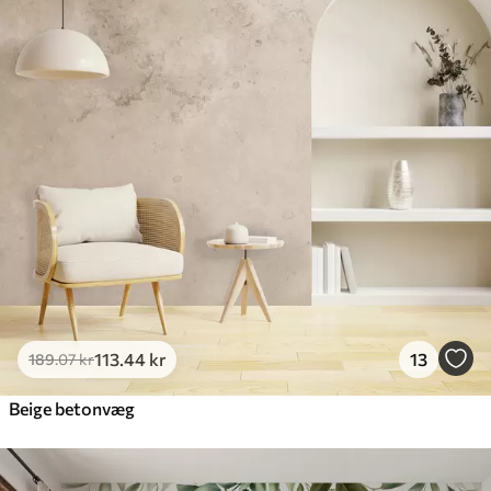
113
.44
kr
13
189
.07
kr
Beige betonvæg