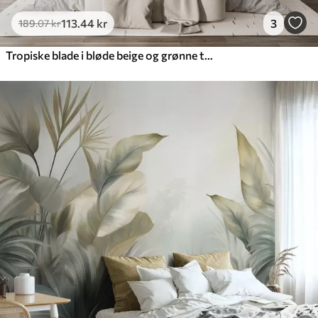
113
.44
kr
3
189
.07
kr
Tropiske blade i bløde beige og grønne toner med akvareleffekt og blide farveovergange