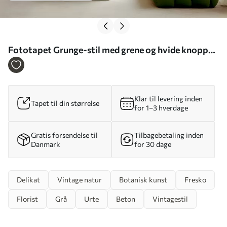
Fototapet Grunge-stil med grene og hvide knopper
Nr. u74746
Klar til levering inden
Tapet til din størrelse
for 1–3 hverdage
Gratis forsendelse til
Tilbagebetaling inden
Danmark
for 30 dage
Delikat
Vintage natur
Botanisk kunst
Fresko
Florist
Grå
Urte
Beton
Vintagestil