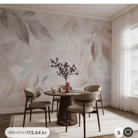
113
.44
kr
5
189
.07
kr