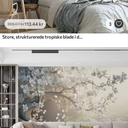
113
.44
kr
3
189
.07
kr
Store, strukturerede tropiske blade i dæmpede grønne og beige nuancer, et junglemiljø