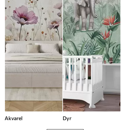
Akvarel
Dyr