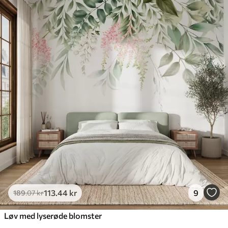
113
.44
kr
9
189
.07
kr
Løv med lyserøde blomster