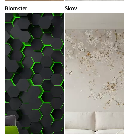
Blomster
Skov