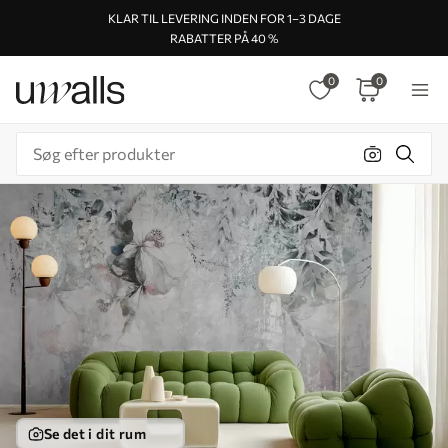
KLAR TIL LEVERING INDEN FOR 1–3 DAGE
RABATTER PÅ 40 %
0
0
Se det i dit rum