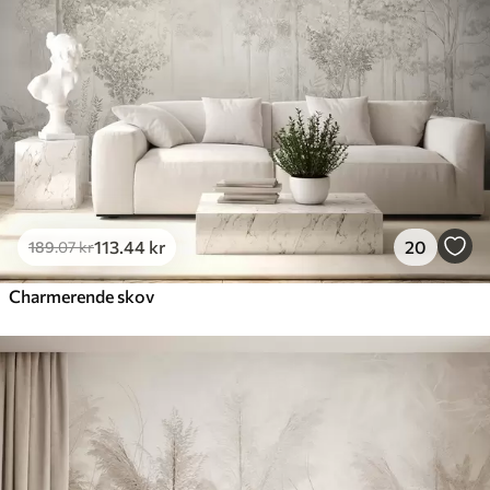
Premium vinyl
516
.67
310
.00
kr
/m²
Peel and Stick
666
.67
400
.00
kr
/m²
113
.44
kr
20
189
.07
kr
Charmerende skov