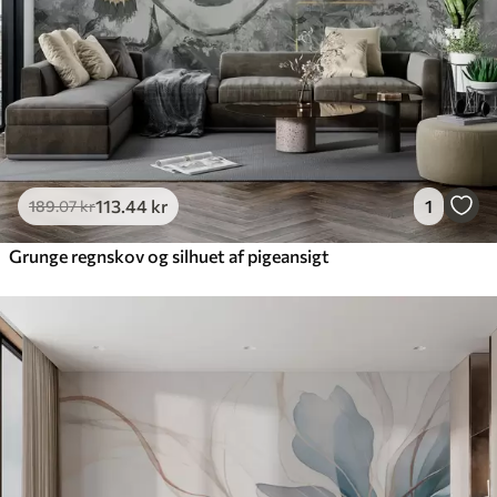
113
.44
kr
1
189
.07
kr
Grunge regnskov og silhuet af pigeansigt