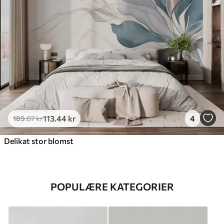
113
.44
kr
4
189
.07
kr
Delikat stor blomst
POPULÆRE KATEGORIER