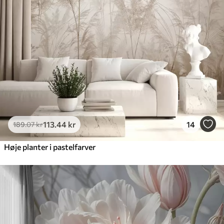
113
.44
kr
14
189
.07
kr
Høje planter i pastelfarver