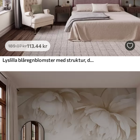
113
.44
kr
189
.07
kr
Lyslilla blåregnblomster med struktur, der hænger ned sammen med grønne blade, på en pastelfarvet baggrund