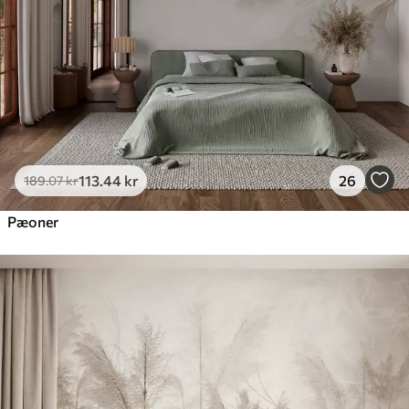
113
.44
kr
26
189
.07
kr
Pæoner