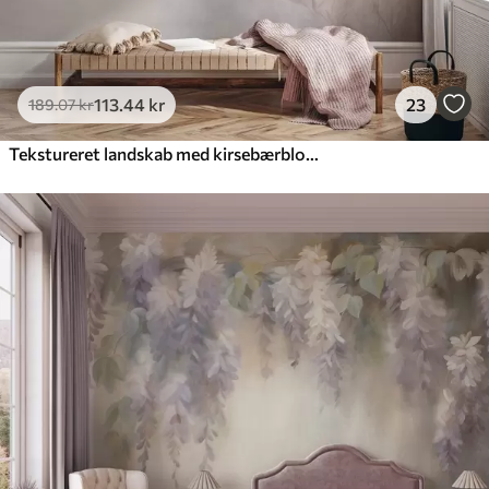
113
.44
kr
23
189
.07
kr
Tekstureret landskab med kirsebærblomstgren, lyserøde blade, blød, tåget baggrund