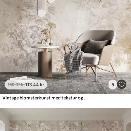
Premium
448
.33
269
.00
kr
/m²
Premium vinyl
516
.67
310
.00
kr
/m²
Peel and Stick
666
.67
400
.00
kr
/m²
113
.44
kr
5
189
.07
kr
Vintage blomsterkunst med tekstur og illustrationer af delikate haveblomster og blade i tegnet stil, bløde pastelfarver i beige og sepia