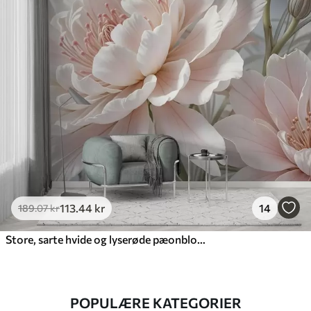
113
.44
kr
14
189
.07
kr
Store, sarte hvide og lyserøde pæonblomster med bløde, luftige kronblade mod en sløret grå baggrund
POPULÆRE KATEGORIER