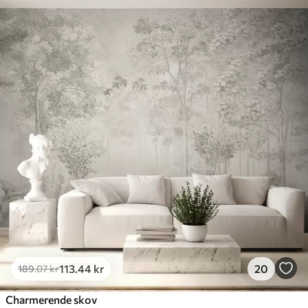
113
.44
kr
20
189
.07
kr
Charmerende skov