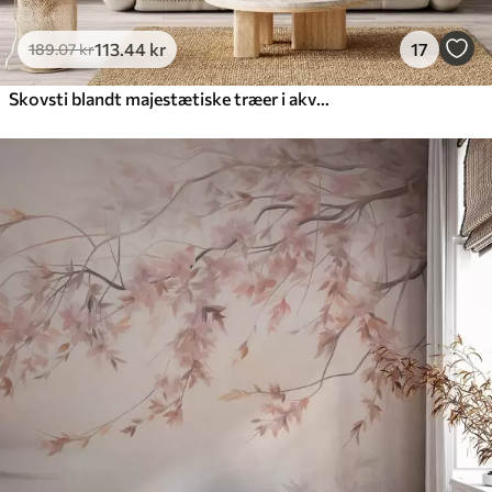
113
.44
kr
17
189
.07
kr
Skovsti blandt majestætiske træer i akvarelstil