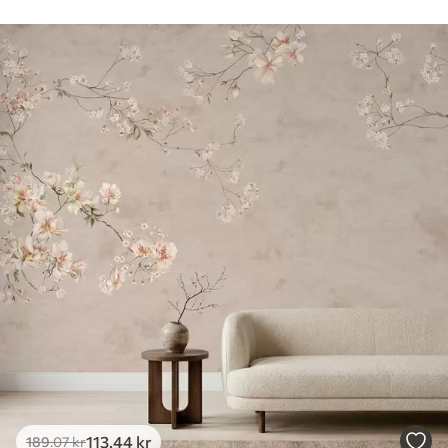
113
.44
kr
189
.07
kr