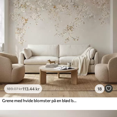
113
.44
kr
18
189
.07
kr
Grene med hvide blomster på en blød beige baggrund