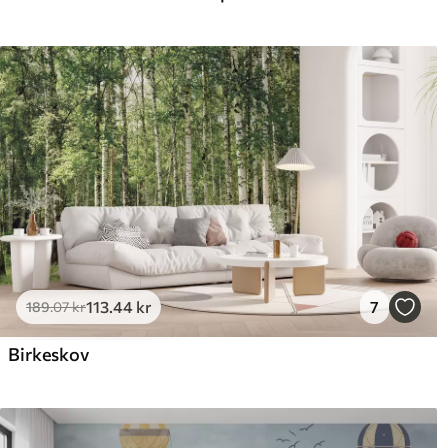
113
.44
kr
7
189
.07
kr
Birkeskov