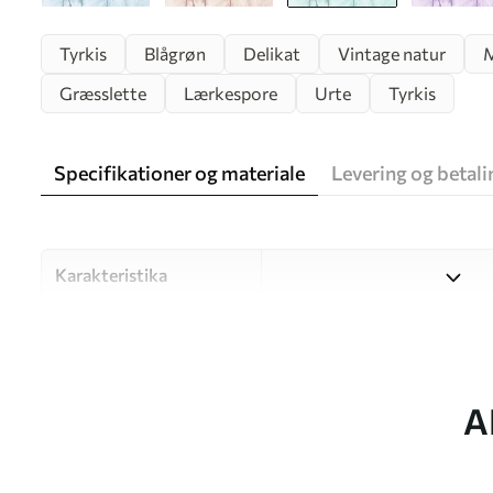
Tyrkis
Blågrøn
Delikat
Vintage natur
M
Græsslette
Lærkespore
Urte
Tyrkis
Specifikationer og materiale
Levering og betali
Karakteristika
Materiale
Vælg mellem tre materialer af
forskellige rum og budgetter
under tilpasningsprocessen.
A
Forfatter
UWALLS
Artikel nummer
u35495v2