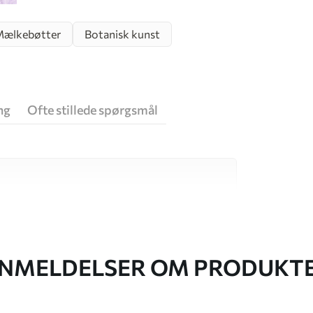
ælkebøtter
Botanisk kunst
ng
Ofte stillede spørgsmål
 høj kvalitet, som hver især passer til
. Du kan få flere oplysninger nedenfor eller
NMELDELSER OM PRODUKT