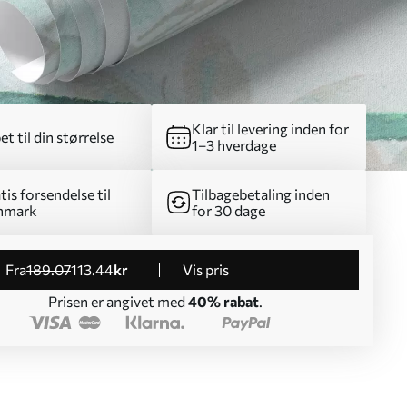
Klar til levering inden for
et til din størrelse
1–3 hverdage
tis forsendelse til
Tilbagebetaling inden
nmark
for 30 dage
fra
189
.07
113
.44
kr
Vis pris
Prisen er angivet med
40% rabat
.