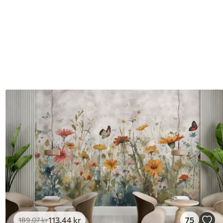
113
.44
kr
75
189
.07
kr