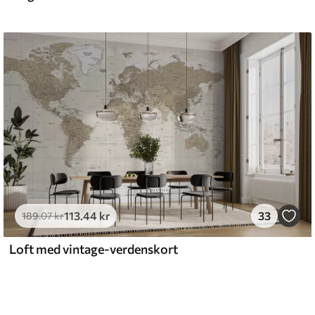
113
.44
kr
33
189
.07
kr
Loft med vintage-verdenskort