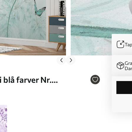
Tap
Gra
Da
 blå farver Nr.