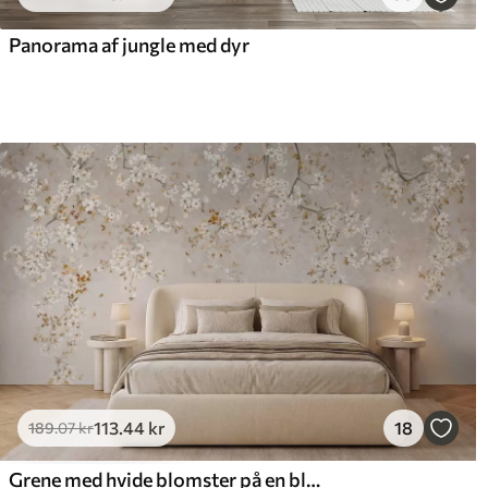
516
.67
66
310
.00
kr
/m²
Panorama af jungle med dyr
113
.44
kr
18
189
.07
kr
Grene med hvide blomster på en blød beige baggrund