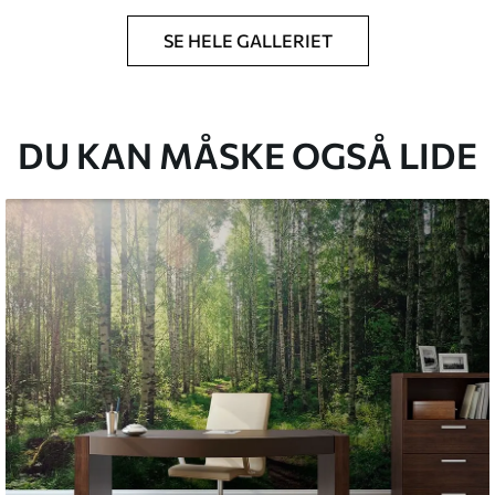
SE HELE GALLERIET
lse, du har angivet, og skæres i identiske
 til 50 cm.
g/eller tapetklæber.
DU KAN MÅSKE OGSÅ LIDE
tigt med en blød svamp. Tapeter med lakfinish
emium
8
.33
269
.00
kr
/m²
l and Stick