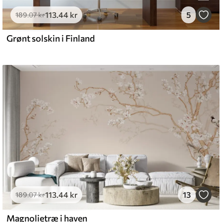
6
.67
400
.00
kr
/m²
113
.44
kr
5
189
.07
kr
Grønt solskin i Finland
113
.44
kr
13
189
.07
kr
Magnolietræ i haven