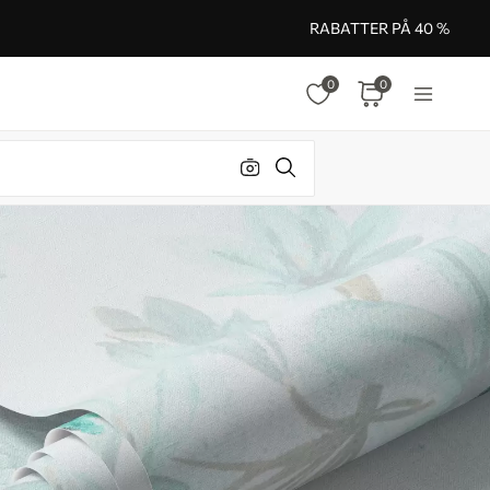
RABATTER PÅ 40 %
0
0