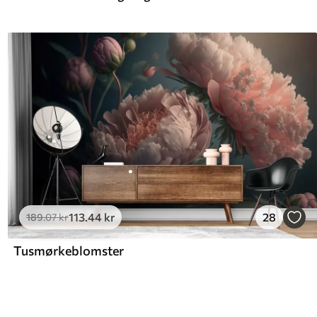
113
.44
kr
28
189
.07
kr
Tusmørkeblomster