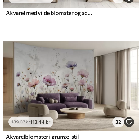
Akvarel med vilde blomster og sommerfugle
113
.44
kr
32
189
.07
kr
Akvarelblomster i grunge-stil