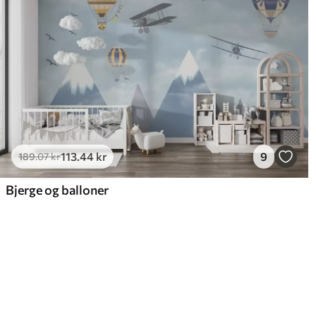
113
.44
kr
9
189
.07
kr
Bjerge og balloner