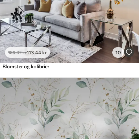
113
.44
kr
10
189
.07
kr
Blomster og kolibrier