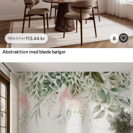
113
.44
kr
8
189
.07
kr
Abstraktion med bløde bølger