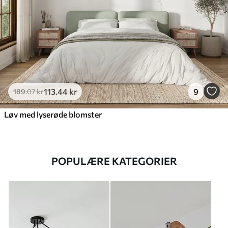
113
.44
kr
9
189
.07
kr
Løv med lyserøde blomster
POPULÆRE KATEGORIER