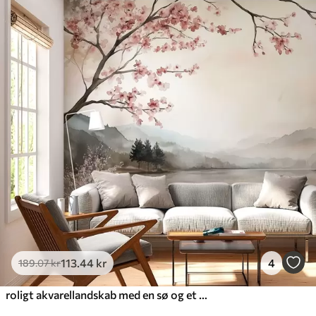
113
.44
kr
4
189
.07
kr
roligt akvarellandskab med en sø og et blomstrende træ