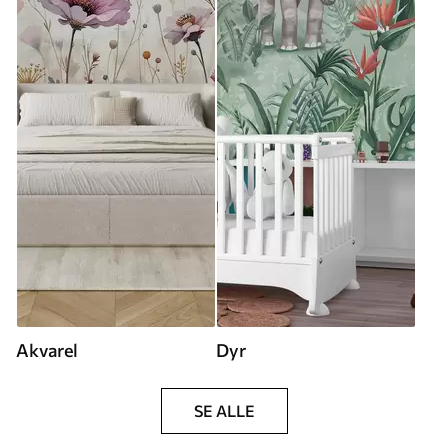
Akvarel
Dyr
SE ALLE