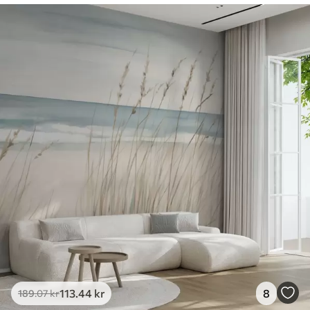
113
.44
kr
8
189
.07
kr