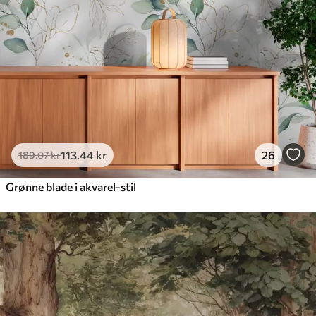
113
.44
kr
26
189
.07
kr
Grønne blade i akvarel-stil