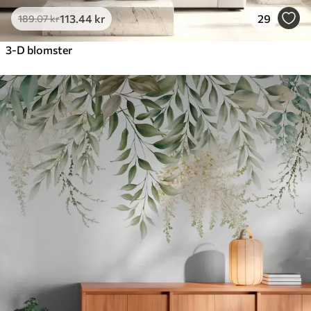
113
.44
kr
29
189
.07
kr
3-D blomster