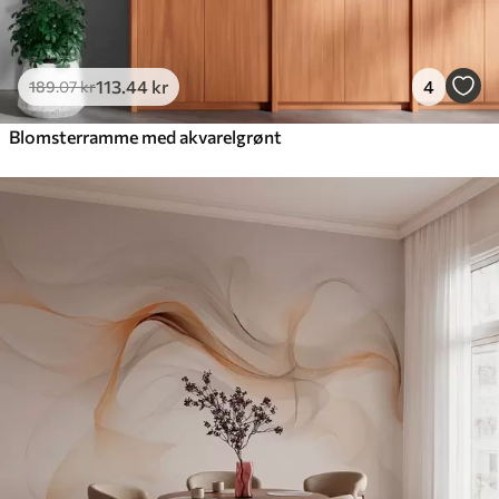
113
.44
kr
4
189
.07
kr
Blomsterramme med akvarelgrønt