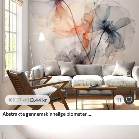
113
.44
kr
11
189
.07
kr
Abstrakte gennemskinnelige blomster flydende akvarel