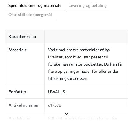
Specifikationer og materiale
Levering og betaling
Ofte stillede spørgsmål
Karakteristika
Materiale
Vælg mellem tre materialer af høj
kvalitet, som hver især passer til
forskellige rum og budgetter. Du kan få
flere oplysninger nedenfor eller under
tilpasningsprocessen.
Forfatter
UWALLS
Artikel nummer
u17579
Produktion
Billedet printes i den størrelse, du har
angivet, og skæres i identiske strimler
med en bredde på op til 50 cm.