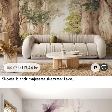
113
.44
kr
17
189
.07
kr
Skovsti blandt majestætiske træer i akvarelstil