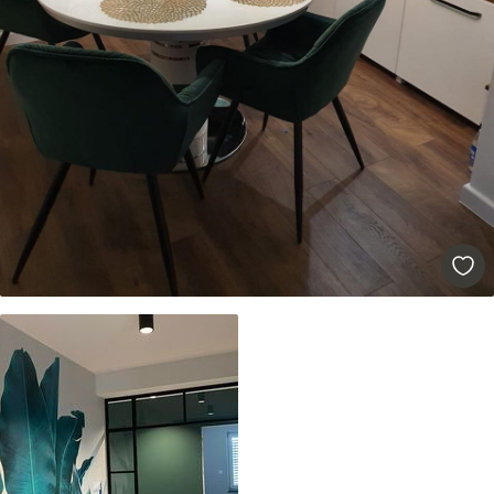
448
.33
269
.00
kr
/m²
Premium vinyl
516
.67
310
.00
kr
/m²
Peel and Stick
666
.67
400
.00
kr
/m²