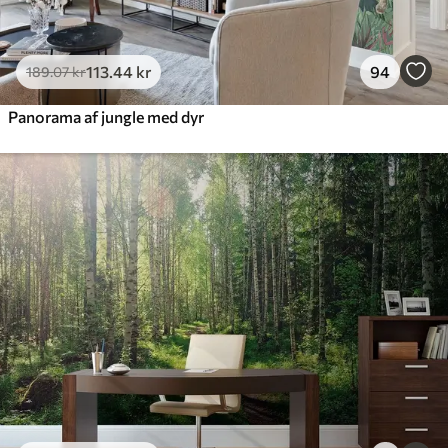
113
.44
kr
94
189
.07
kr
Panorama af jungle med dyr