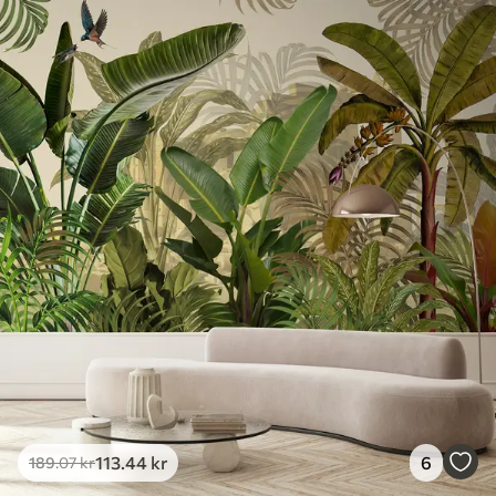
113
.44
kr
6
189
.07
kr