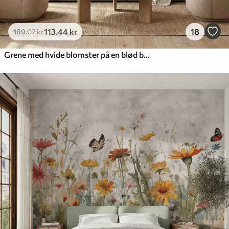
113
.44
kr
18
189
.07
kr
Grene med hvide blomster på en blød beige baggrund