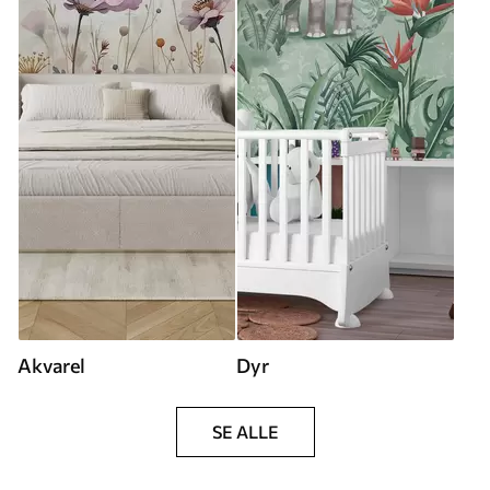
Akvarel
Dyr
SE ALLE