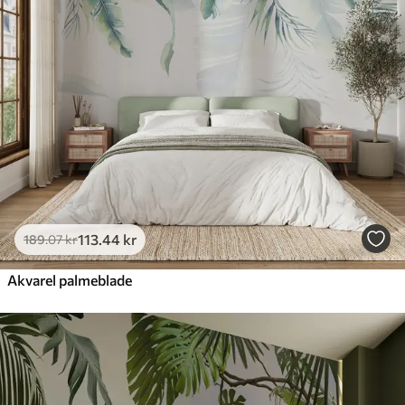
113
.44
kr
189
.07
kr
Akvarel palmeblade