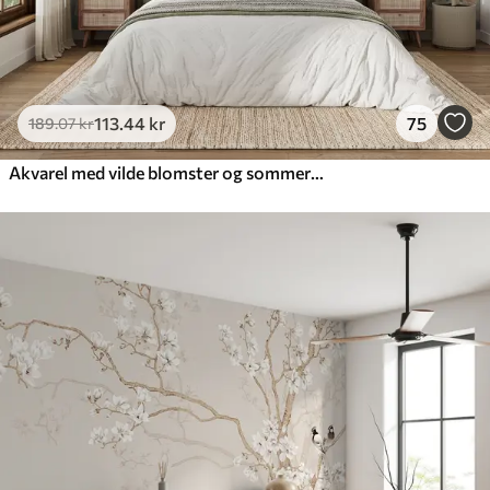
113
.44
kr
75
189
.07
kr
Akvarel med vilde blomster og sommerfugle