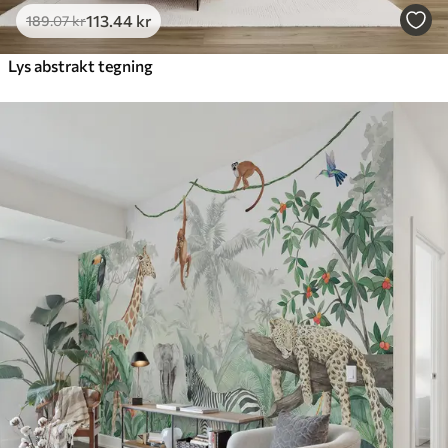
113
.44
kr
189
.07
kr
Lys abstrakt tegning