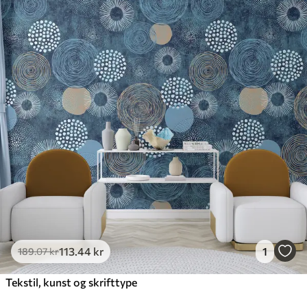
113
.44
kr
1
189
.07
kr
Tekstil, kunst og skrifttype