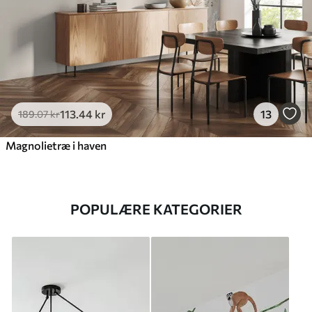
113
.44
kr
13
189
.07
kr
Magnolietræ i haven
POPULÆRE KATEGORIER