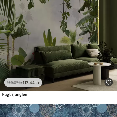
113
.44
kr
189
.07
kr
Fugt i junglen