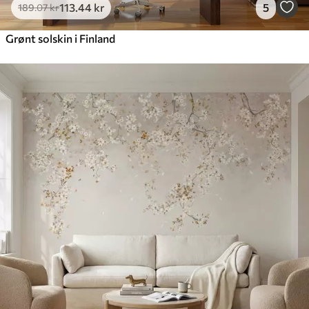
113
.44
kr
5
189
.07
kr
Grønt solskin i Finland