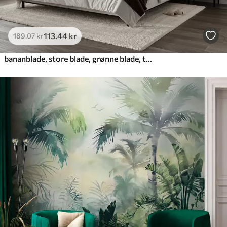
113
.44
kr
189
.07
kr
bananblade, store blade, grønne blade, tropiske blade