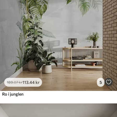
113
.44
kr
5
189
.07
kr
Ro i junglen