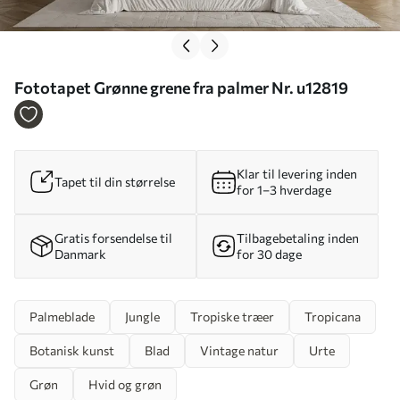
Fototapet Grønne grene fra palmer Nr. u12819
Klar til levering inden
Tapet til din størrelse
for 1–3 hverdage
Gratis forsendelse til
Tilbagebetaling inden
Danmark
for 30 dage
Palmeblade
Jungle
Tropiske træer
Tropicana
Botanisk kunst
Blad
Vintage natur
Urte
Grøn
Hvid og grøn