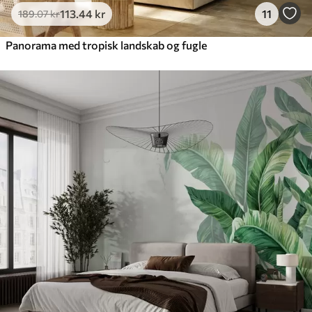
113
.44
kr
11
189
.07
kr
Panorama med tropisk landskab og fugle