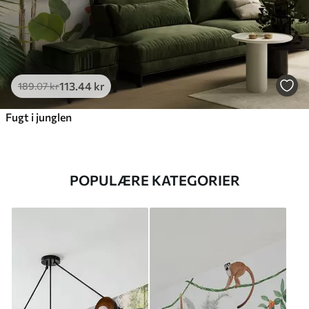
113
.44
kr
189
.07
kr
Fugt i junglen
POPULÆRE KATEGORIER