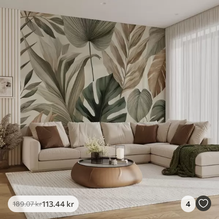
113
.44
kr
4
189
.07
kr