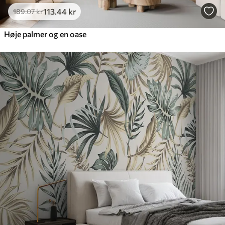
113
.44
kr
189
.07
kr
Høje palmer og en oase