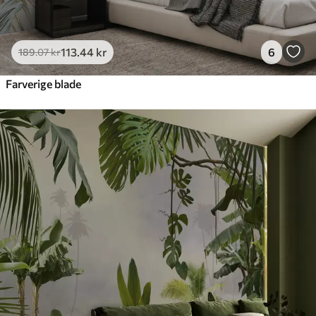
113
.44
kr
6
189
.07
kr
Farverige blade