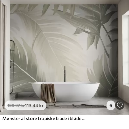
113
.44
kr
6
189
.07
kr
Mønster af store tropiske blade i bløde grønne og beige nuancer, med glatte gradienter og fine teksturdetaljer