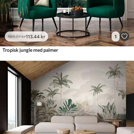
113
.44
kr
1
189
.07
kr
Tropisk jungle med palmer