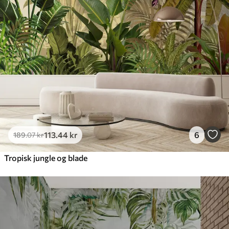
448
.33
269
.00
kr
/m²
Premium vinyl
516
.67
310
.00
kr
/m²
Peel and Stick
666
.67
400
.00
kr
/m²
113
.44
kr
6
189
.07
kr
Tropisk jungle og blade