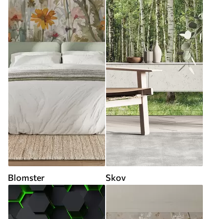
Blomster
Skov