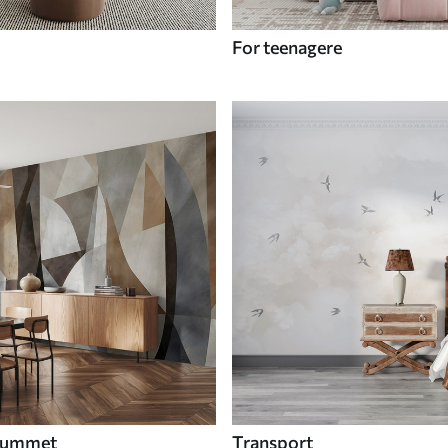
For teenagere
 rummet
Transport