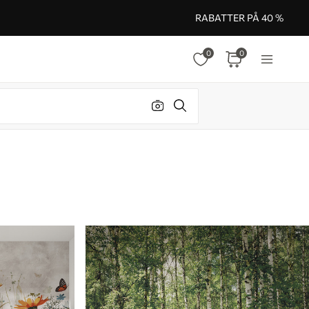
RABATTER PÅ 40 %
0
0