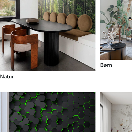
Børn
Natur