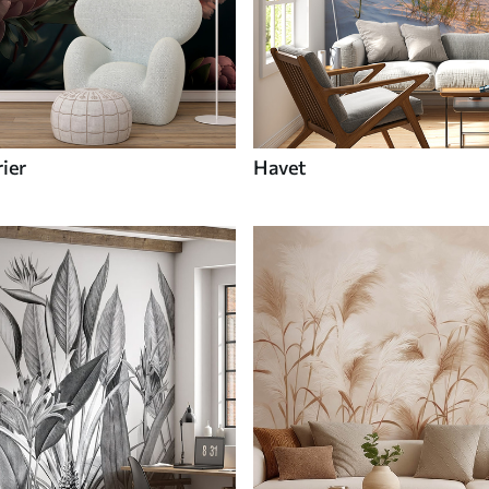
ier
Havet