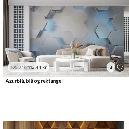
113
.44
kr
8
189
.07
kr
Azurblå, blå og rektangel