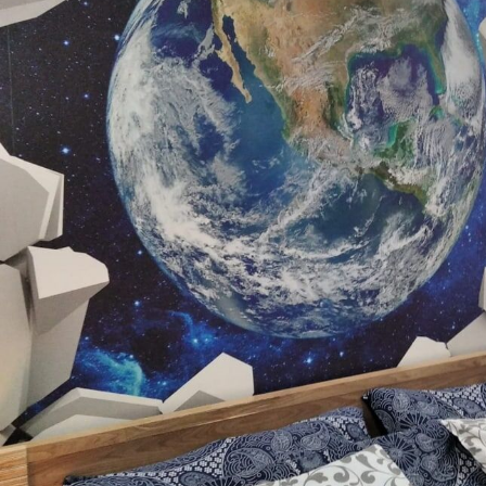
Rengøring
Tapetet kan rengøres forsig
kan rengøres med vand.
Anvendelsesmetode
Problemfri anvendelse
Tilgængelige materialer
Standard
Pr
385
.83
44
231
.50
kr
/m²
Premium vinyl
Pee
516
.67
66
310
.00
kr
/m²