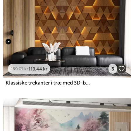
113
.44
kr
5
189
.07
kr
Klassiske trekanter i træ med 3D-belysning