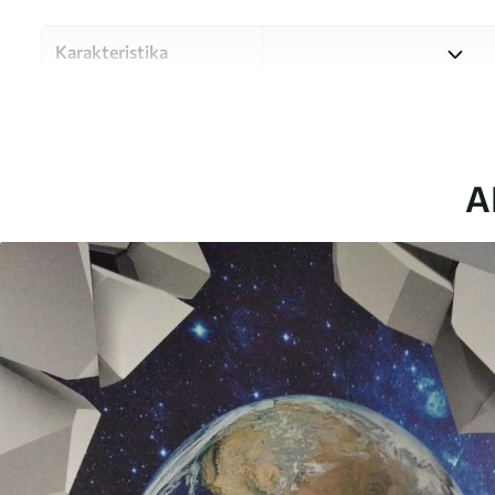
Karakteristika
Materiale
Vælg mellem tre materialer af
forskellige rum og budgetter
under tilpasningsprocessen.
A
Forfatter
UWALLS
Artikel nummer
u77808
Efterbehandling
Halvmat.
Produktion
Billedet printes i den større
strimler med en bredde på op
Derudover
Du kan tilføje en lakering o