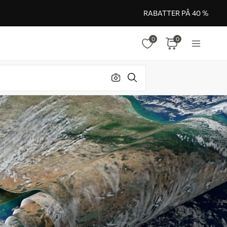
RABATTER PÅ 40 %
0
0