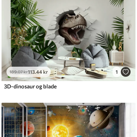
113
.44
kr
1
189
.07
kr
3D-dinosaur og blade