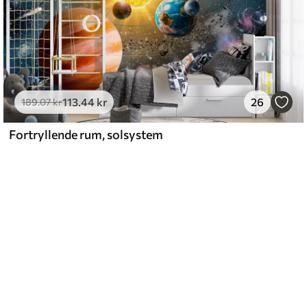
113
.44
kr
26
189
.07
kr
Fortryllende rum, solsystem