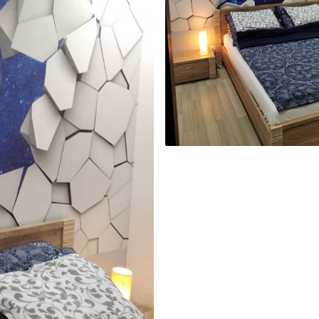
tigt med en blød svamp. Tapeter med lakfinish
emium
8
.33
269
.00
kr
/m²
l and Stick
6
.67
400
.00
kr
/m²