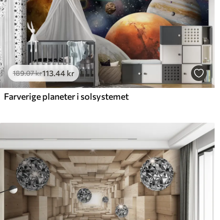
113
.44
kr
189
.07
kr
Farverige planeter i solsystemet