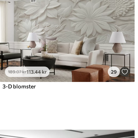
113
.44
kr
29
189
.07
kr
3-D blomster