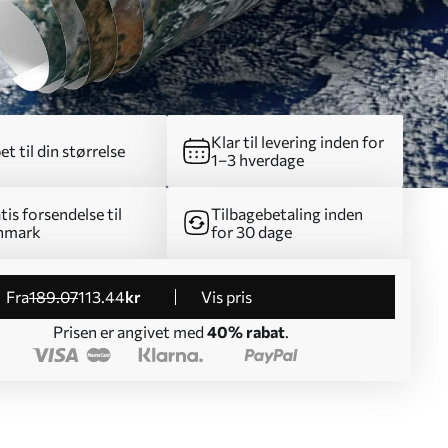
Klar til levering inden for
et til din størrelse
1–3 hverdage
tis forsendelse til
Tilbagebetaling inden
nmark
for 30 dage
fra
189
.07
113
.44
kr
Vis pris
Prisen er angivet med
40% rabat
.