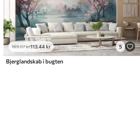
113
.44
kr
5
189
.07
kr
Bjerglandskab i bugten