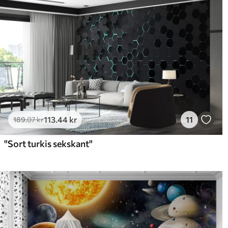
113
.44
kr
11
189
.07
kr
"Sort turkis sekskant"