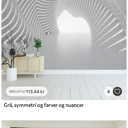
113
.44
kr
4
189
.07
kr
Grå, symmetri og farver og nuancer