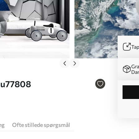
Tap
Gra
Da
. u77808
ng
Ofte stillede spørgsmål