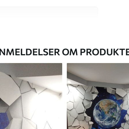
 høj kvalitet, som hver især passer til
. Du kan få flere oplysninger nedenfor eller
NMELDELSER OM PRODUKT
lse, du har angivet, og skæres i identiske
 til 50 cm.
g/eller tapetklæber.