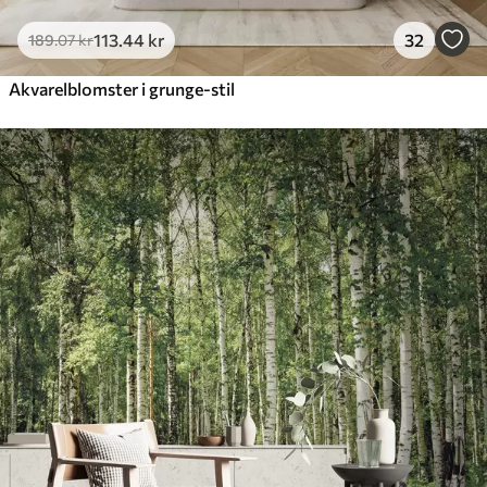
113
.44
kr
32
189
.07
kr
Akvarelblomster i grunge-stil