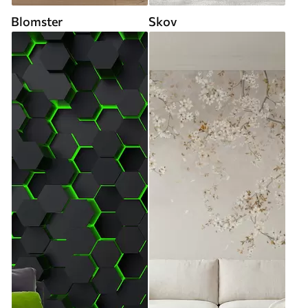
Blomster
Skov