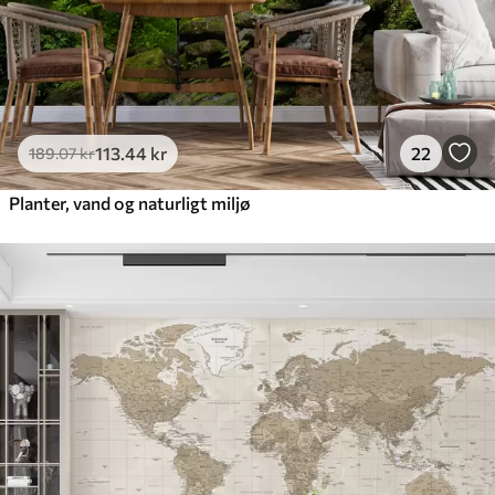
113
.44
kr
22
189
.07
kr
Planter, vand og naturligt miljø