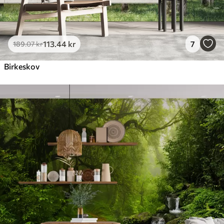
113
.44
kr
7
189
.07
kr
Birkeskov