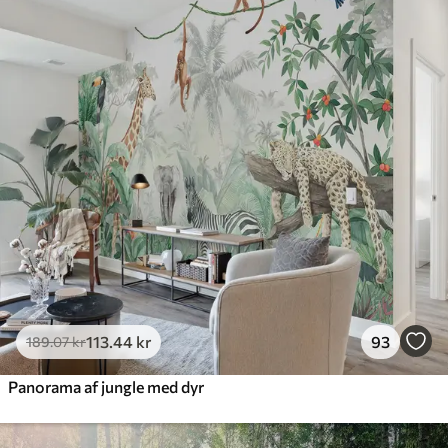
385
.83
231
.50
kr
/m²
Premium
448
.33
269
.00
kr
/m²
Premium vinyl
516
.67
310
.00
kr
/m²
Peel and Stick
666
.67
400
.00
kr
/m²
113
.44
kr
93
189
.07
kr
Panorama af jungle med dyr