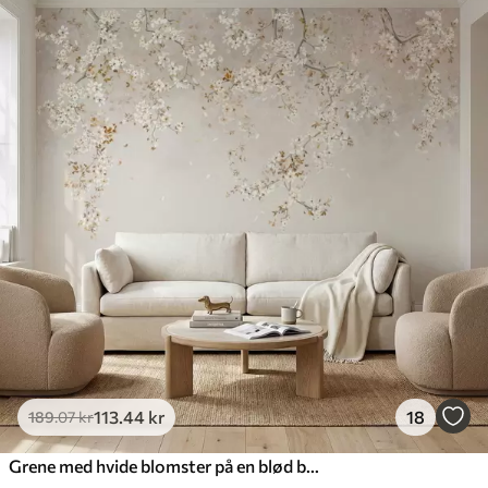
113
.44
kr
18
189
.07
kr
Grene med hvide blomster på en blød beige baggrund