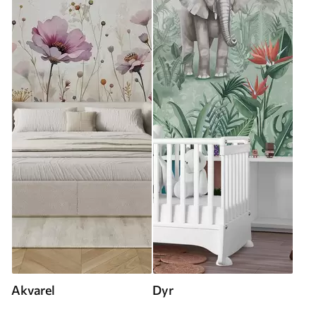
Akvarel
Dyr