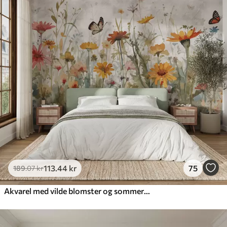
113
.44
kr
75
189
.07
kr
Akvarel med vilde blomster og sommerfugle