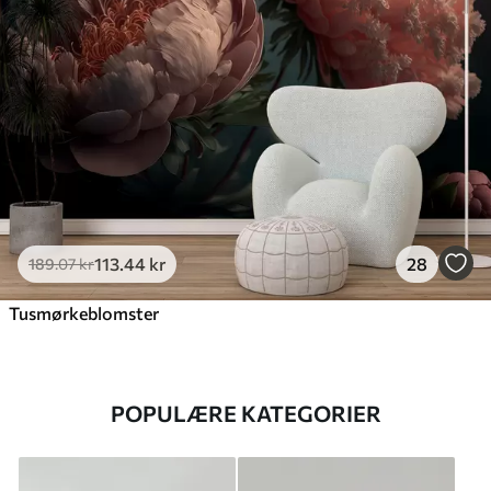
113
.44
kr
28
189
.07
kr
Tusmørkeblomster
POPULÆRE KATEGORIER