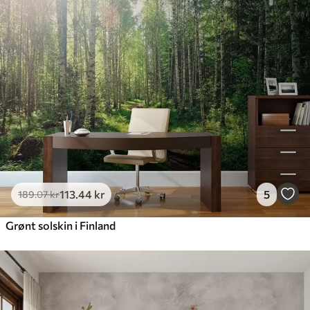
113
.44
kr
5
189
.07
kr
Grønt solskin i Finland