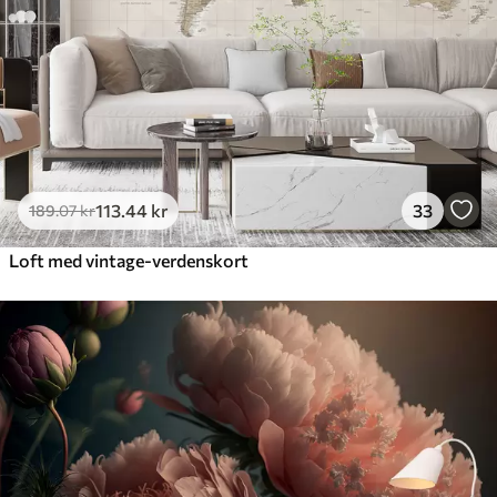
113
.44
kr
33
189
.07
kr
Loft med vintage-verdenskort