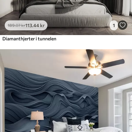
113
.44
kr
1
189
.07
kr
Diamanthjerter i tunnelen