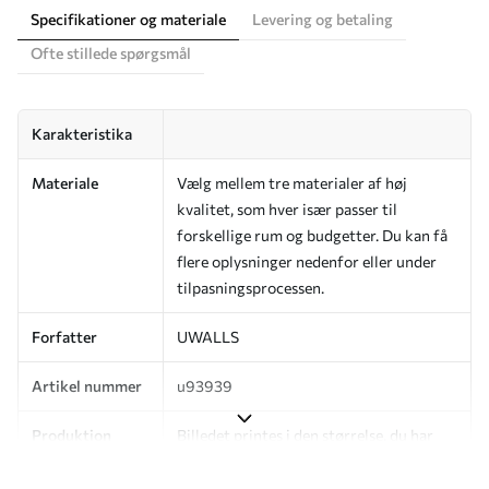
Specifikationer og materiale
Levering og betaling
Ofte stillede spørgsmål
Karakteristika
Materiale
Vælg mellem tre materialer af høj
kvalitet, som hver især passer til
forskellige rum og budgetter. Du kan få
flere oplysninger nedenfor eller under
tilpasningsprocessen.
Forfatter
UWALLS
Artikel nummer
u93939
Produktion
Billedet printes i den størrelse, du har
angivet, og skæres i identiske strimler
med en bredde på op til 50 cm.