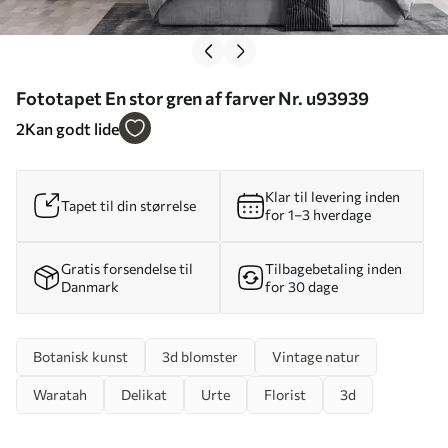
Fototapet En stor gren af farver Nr. u93939
2
Kan godt lide
Klar til levering inden
Tapet til din størrelse
for 1–3 hverdage
Gratis forsendelse til
Tilbagebetaling inden
Danmark
for 30 dage
Botanisk kunst
3d blomster
Vintage natur
Waratah
Delikat
Urte
Florist
3d