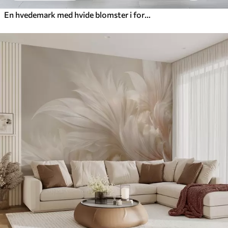
En hvedemark med hvide blomster i forgrunden, en strand og havet i baggrunden, neutrale, dæmpede pastelfarver