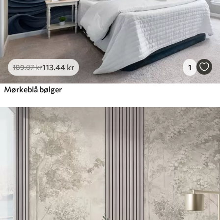
113
.44
kr
1
189
.07
kr
Mørkeblå bølger