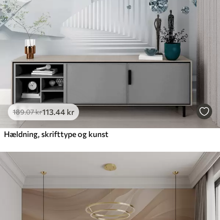
Premium vinyl
516
.67
310
.00
kr
/m²
Peel and Stick
666
.67
400
.00
kr
/m²
113
.44
kr
189
.07
kr
Hældning, skrifttype og kunst