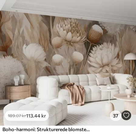
113
.44
kr
37
189
.07
kr
Boho-harmoni: Strukturerede blomster i beige og cremefarvede toner