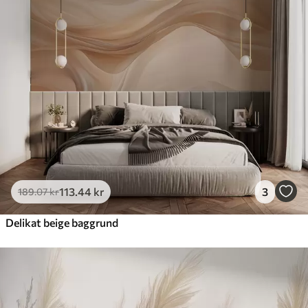
113
.44
kr
3
189
.07
kr
Delikat beige baggrund