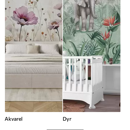
Akvarel
Dyr