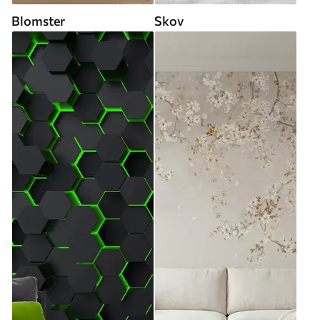
Blomster
Skov