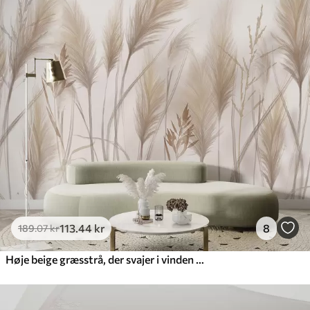
113
.44
kr
8
189
.07
kr
Høje beige græsstrå, der svajer i vinden mod en blød, lys baggrund