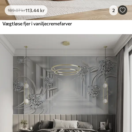
113
.44
kr
2
189
.07
kr
Vægtløse fjer i vaniljecremefarver