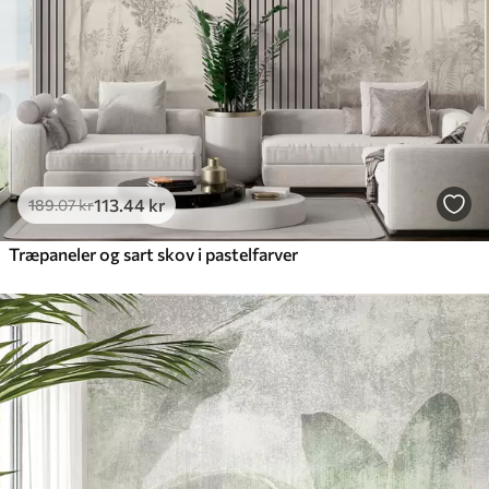
113
.44
kr
189
.07
kr
Træpaneler og sart skov i pastelfarver