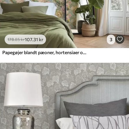
107
.31
kr
3
178
.85
kr
Papegøjer blandt pæoner, hortensiaer og magnolier