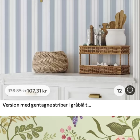
107
.31
kr
12
178
.85
kr
Version med gentagne striber i gråblå toner