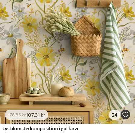
rengøres med vand.
Anvendelsesmetode
Problemfri anvendelse
Tilgængelige materialer
Standard
365
.00
219
.00
kr
/m²
Premium
448
.33
269
.00
kr
/m²
Premium vinyl
516
.67
310
.00
kr
/m²
107
.31
kr
24
178
.85
kr
Lys blomsterkomposition i gul farve