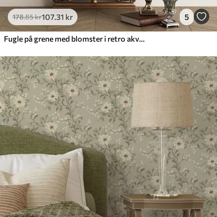
107
.31
kr
5
178
.85
kr
Fugle på grene med blomster i retro akvarel-stil