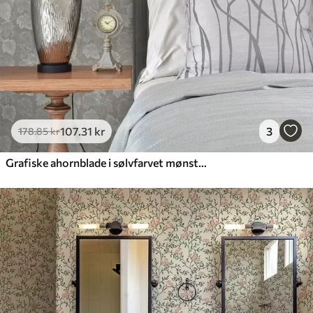
107
.31
kr
3
178
.85
kr
Grafiske ahornblade i sølvfarvet mønster på grå baggrund