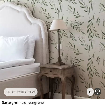
107
.31
kr
6
178
.85
kr
Sarte grønne olivengrene