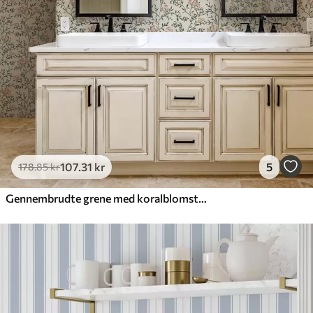
107
.31
kr
5
178
.85
kr
Gennembrudte grene med koralblomster, blomstermønster