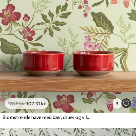
107
.31
kr
3
178
.85
kr
Blomstrende have med bær, druer og vilde blomster