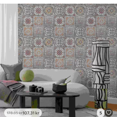
107
.31
kr
5
178
.85
kr