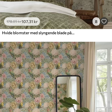
107
.31
kr
8
178
.85
kr
Hvide blomster med slyngende blade på lys baggrund