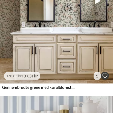
107
.31
kr
5
178
.85
kr
Gennembrudte grene med koralblomster, blomstermønster