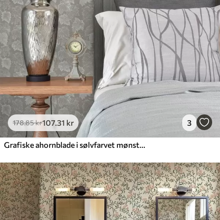
107
.31
kr
3
178
.85
kr
Grafiske ahornblade i sølvfarvet mønster på grå baggrund