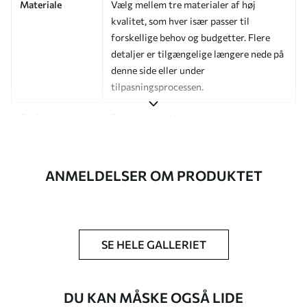
Materiale
Vælg mellem tre materialer af høj
kvalitet, som hver især passer til
forskellige behov og budgetter. Flere
detaljer er tilgængelige længere nede på
denne side eller under
tilpasningsprocessen.
Forfatter
Designstudie Uwalls
Artikelnummer
a01189v1
ANMELDELSER OM PRODUKTET
Efterbehandling
Halvmat.
Produktion
Billedet printes i den størrelse, du har
angivet, og skæres i identiske strimler
med en bredde på op til 50 cm.
SE HELE GALLERIET
Yderligere
Du kan tilføje en lakering og/eller
muligheder
tapetklæber.
DU KAN MÅSKE OGSÅ LIDE