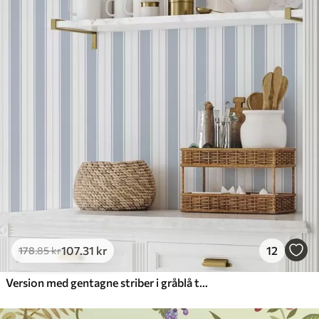
107
.31
kr
12
178
.85
kr
Version med gentagne striber i gråblå toner