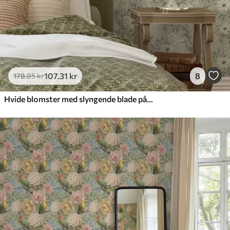
107
.31
kr
8
178
.85
kr
Hvide blomster med slyngende blade på lys baggrund