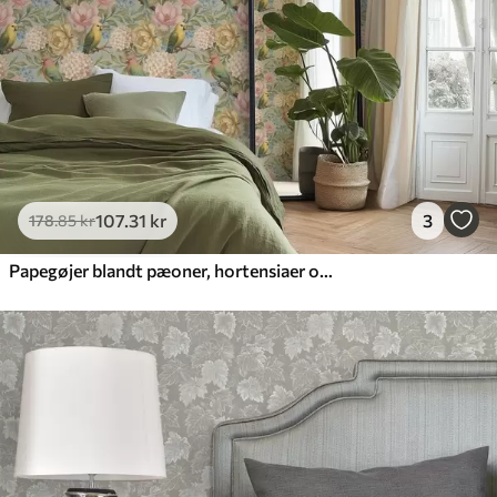
107
.31
kr
3
178
.85
kr
Papegøjer blandt pæoner, hortensiaer og magnolier