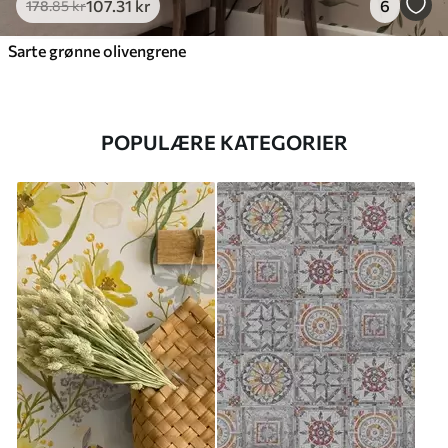
107
.31
kr
6
178
.85
kr
Sarte grønne olivengrene
POPULÆRE KATEGORIER