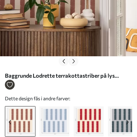
Baggrunde Lodrette terrakottastriber på lys
baggrund Nr. a01189v1
Dette design fås i andre farver: