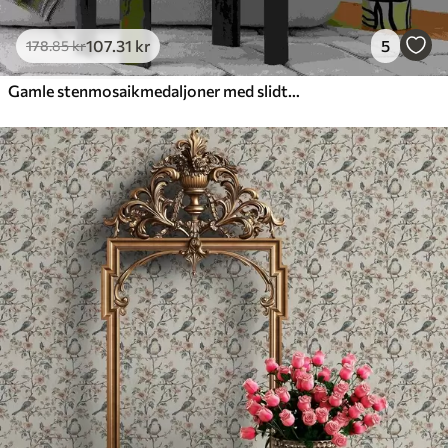
107
.31
kr
5
178
.85
kr
Gamle stenmosaikmedaljoner med slidte detaljer