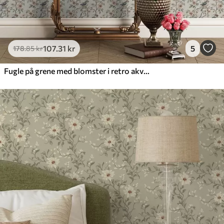
107
.31
kr
5
178
.85
kr
Fugle på grene med blomster i retro akvarel-stil