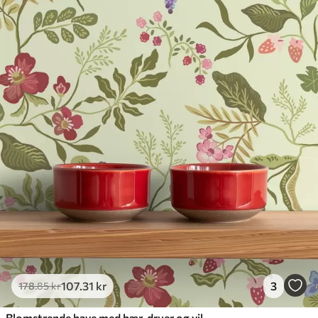
107
.31
kr
3
178
.85
kr
Blomstrende have med bær, druer og vilde blomster