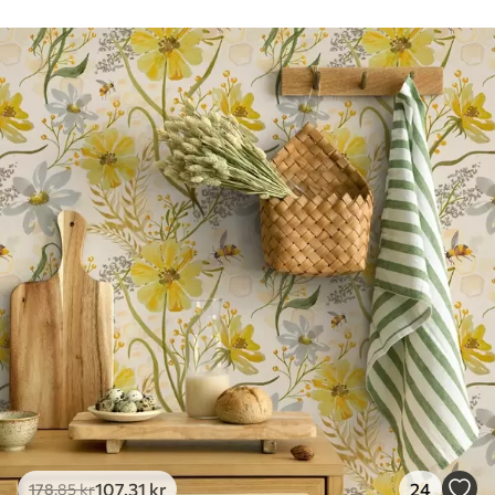
Rengøring
Tapetet kan rengøres forsigtigt med en
blød svamp. Tapeter med lakfinish kan
rengøres med vand.
Anvendelsesmetode
Problemfri anvendelse
Tilgængelige materialer
Standard
365
.00
219
.00
kr
/m²
Premium
448
.33
269
.00
kr
/m²
Premium vinyl
516
.67
310
.00
kr
/m²
107
.31
kr
24
178
.85
kr