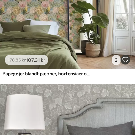
107
.31
kr
3
178
.85
kr
Papegøjer blandt pæoner, hortensiaer og magnolier