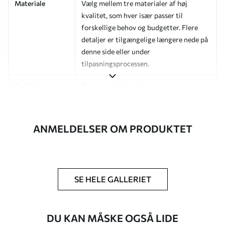
Materiale
Vælg mellem tre materialer af høj
kvalitet, som hver især passer til
forskellige behov og budgetter. Flere
detaljer er tilgængelige længere nede på
denne side eller under
tilpasningsprocessen.
Forfatter
Designstudie Uwalls
Artikelnummer
a01185v5
ANMELDELSER OM PRODUKTET
Efterbehandling
Halvmat.
Produktion
Billedet printes i den størrelse, du har
angivet, og skæres i identiske strimler
med en bredde på op til 50 cm.
SE HELE GALLERIET
Yderligere
Du kan tilføje en lakering og/eller
muligheder
tapetklæber.
DU KAN MÅSKE OGSÅ LIDE