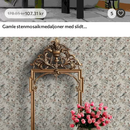
107
.31
kr
5
178
.85
kr
Gamle stenmosaikmedaljoner med slidte detaljer