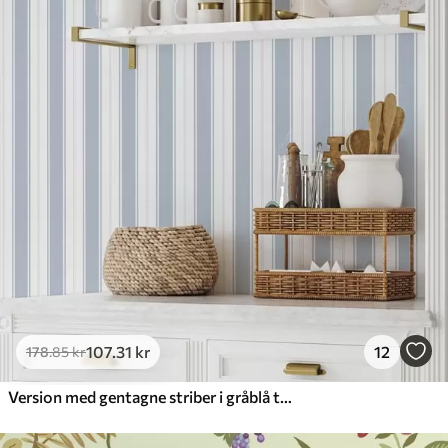
107
.31
kr
12
178
.85
kr
Version med gentagne striber i gråblå toner