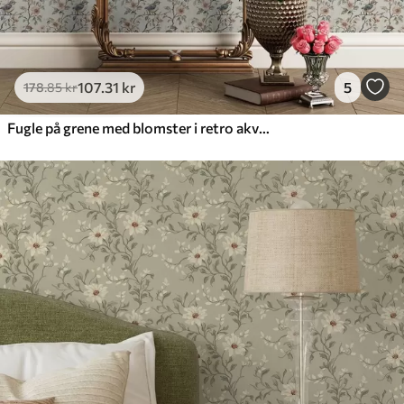
107
.31
kr
5
178
.85
kr
Fugle på grene med blomster i retro akvarel-stil