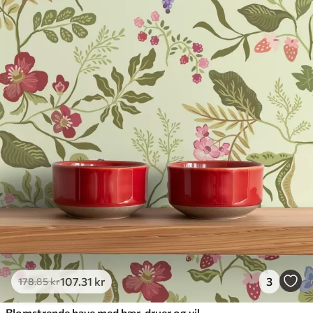
107
.31
kr
3
178
.85
kr
Blomstrende have med bær, druer og vilde blomster