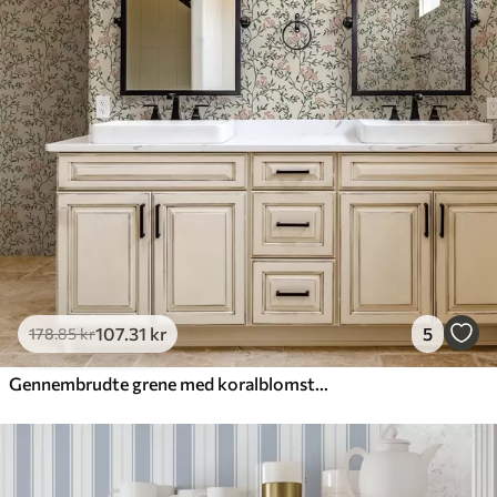
107
.31
kr
5
178
.85
kr
Gennembrudte grene med koralblomster, blomstermønster