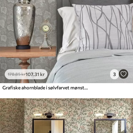
107
.31
kr
3
178
.85
kr
Grafiske ahornblade i sølvfarvet mønster på grå baggrund