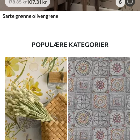
107
.31
kr
6
178
.85
kr
Sarte grønne olivengrene
POPULÆRE KATEGORIER