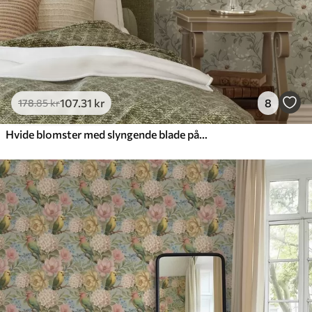
107
.31
kr
8
178
.85
kr
Hvide blomster med slyngende blade på lys baggrund