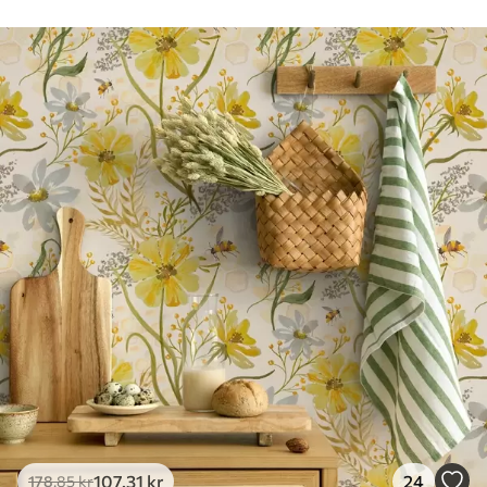
Rengøring
Tapetet kan rengøres forsigtigt med en
blød svamp. Tapeter med lakfinish kan
rengøres med vand.
Anvendelsesmetode
Problemfri anvendelse
Tilgængelige materialer
Standard
365
.00
219
.00
kr
/m²
Premium
448
.33
269
.00
kr
/m²
Premium vinyl
516
.67
310
.00
kr
/m²
107
.31
kr
24
178
.85
kr