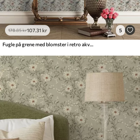
107
.31
kr
5
178
.85
kr
Fugle på grene med blomster i retro akvarel-stil