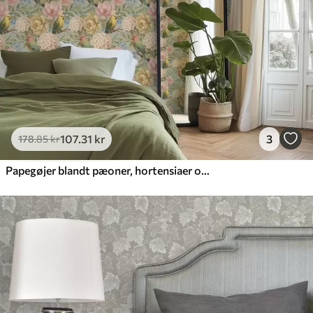
107
.31
kr
3
178
.85
kr
Papegøjer blandt pæoner, hortensiaer og magnolier