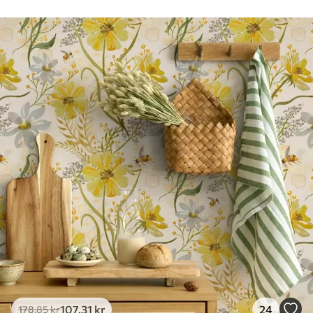
Rengøring
Tapetet kan rengøres forsigtigt med en
blød svamp. Tapeter med lakfinish kan
rengøres med vand.
Anvendelsesmetode
Problemfri anvendelse
Tilgængelige materialer
Standard
365
.00
219
.00
kr
/m²
Premium
448
.33
269
.00
kr
/m²
Premium vinyl
516
.67
310
.00
kr
/m²
107
.31
kr
24
178
.85
kr