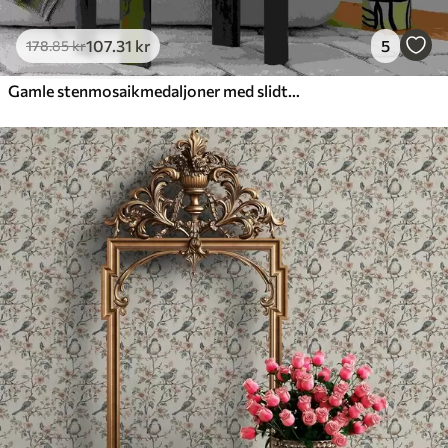
107
.31
kr
5
178
.85
kr
Gamle stenmosaikmedaljoner med slidte detaljer