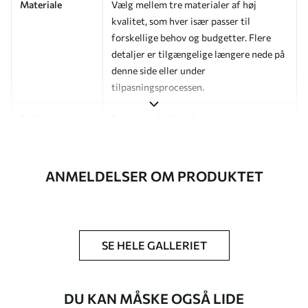
Materiale
Vælg mellem tre materialer af høj
kvalitet, som hver især passer til
forskellige behov og budgetter. Flere
detaljer er tilgængelige længere nede på
denne side eller under
tilpasningsprocessen.
Forfatter
Designstudie Uwalls
Artikelnummer
a01184v2
ANMELDELSER OM PRODUKTET
Efterbehandling
Halvmat.
Produktion
Billedet printes i den størrelse, du har
angivet, og skæres i identiske strimler
med en bredde på op til 50 cm.
SE HELE GALLERIET
Yderligere
Du kan tilføje en lakering og/eller
muligheder
tapetklæber.
DU KAN MÅSKE OGSÅ LIDE