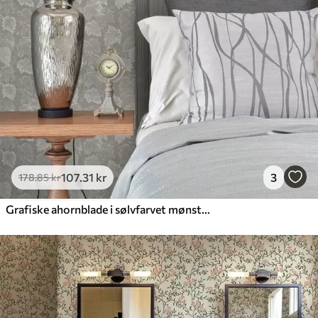
107
.31
kr
3
178
.85
kr
Grafiske ahornblade i sølvfarvet mønster på grå baggrund