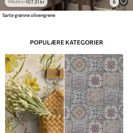
107
.31
kr
6
178
.85
kr
Sarte grønne olivengrene
POPULÆRE KATEGORIER