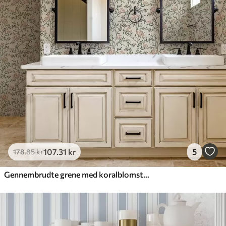
107
.31
kr
5
178
.85
kr
Gennembrudte grene med koralblomster, blomstermønster