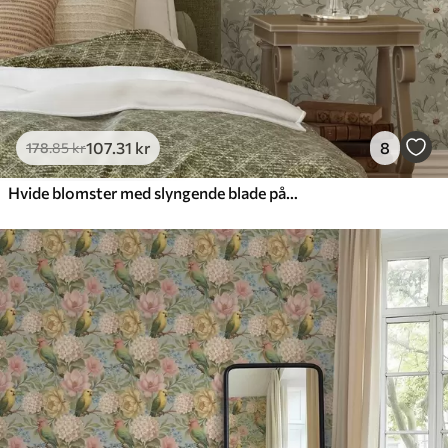
107
.31
kr
8
178
.85
kr
Hvide blomster med slyngende blade på lys baggrund