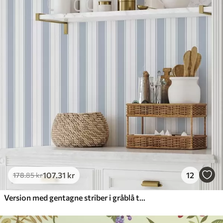
107
.31
kr
12
178
.85
kr
Version med gentagne striber i gråblå toner