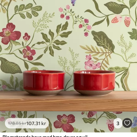
107
.31
kr
3
178
.85
kr
Blomstrende have med bær, druer og vilde blomster