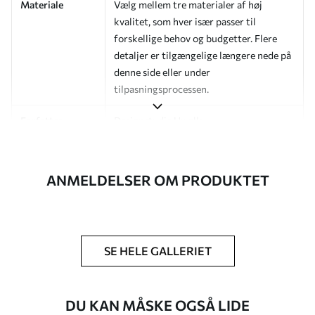
Materiale
Vælg mellem tre materialer af høj
kvalitet, som hver især passer til
forskellige behov og budgetter. Flere
detaljer er tilgængelige længere nede på
denne side eller under
tilpasningsprocessen.
Forfatter
Designstudie Uwalls
Artikelnummer
a01183v2
ANMELDELSER OM PRODUKTET
Efterbehandling
Halvmat.
Produktion
Billedet printes i den størrelse, du har
angivet, og skæres i identiske strimler
med en bredde på op til 50 cm.
SE HELE GALLERIET
Yderligere
Du kan tilføje en lakering og/eller
muligheder
tapetklæber.
DU KAN MÅSKE OGSÅ LIDE