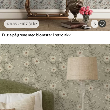
107
.31
kr
5
178
.85
kr
Fugle på grene med blomster i retro akvarel-stil