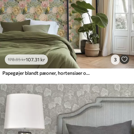
107
.31
kr
3
178
.85
kr
Papegøjer blandt pæoner, hortensiaer og magnolier