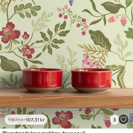
107
.31
kr
3
178
.85
kr
Blomstrende have med bær, druer og vilde blomster