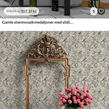
107
.31
kr
5
178
.85
kr
Gamle stenmosaikmedaljoner med slidte detaljer