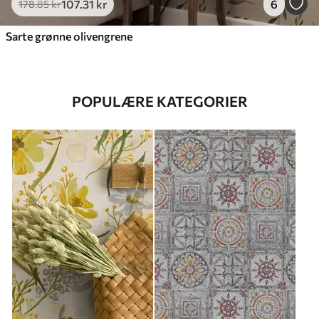
107
.31
kr
6
178
.85
kr
Sarte grønne olivengrene
POPULÆRE KATEGORIER