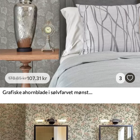
107
.31
kr
3
178
.85
kr
Grafiske ahornblade i sølvfarvet mønster på grå baggrund