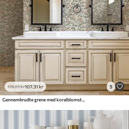
107
.31
kr
5
178
.85
kr
Gennembrudte grene med koralblomster, blomstermønster