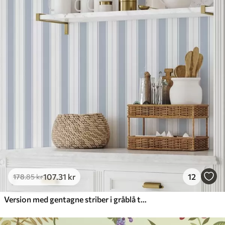
107
.31
kr
12
178
.85
kr
Version med gentagne striber i gråblå toner