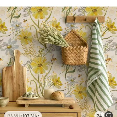
Rengøring
Tapetet kan rengøres forsigtigt med en
blød svamp. Tapeter med lakfinish kan
rengøres med vand.
Anvendelsesmetode
Problemfri anvendelse
Tilgængelige materialer
Standard
365
.00
219
.00
kr
/m²
Premium
448
.33
269
.00
kr
/m²
Premium vinyl
516
.67
310
.00
kr
/m²
107
.31
kr
24
178
.85
kr