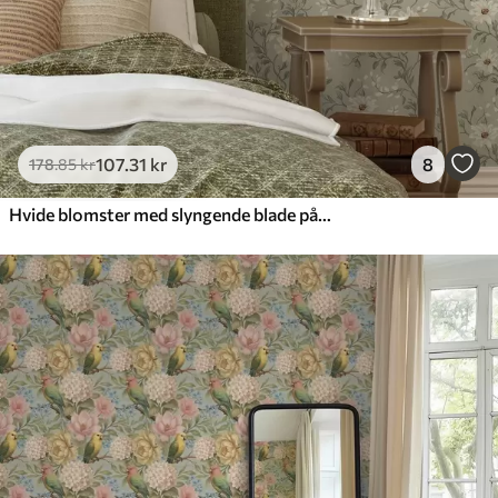
107
.31
kr
8
178
.85
kr
Hvide blomster med slyngende blade på lys baggrund