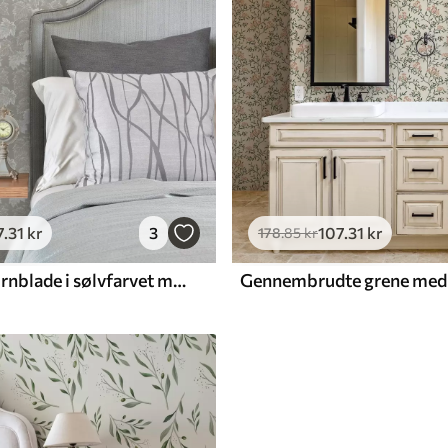
7
.31
kr
3
107
.31
kr
178
.85
kr
Grafiske ahornblade i sølvfarvet mønster på grå baggrund