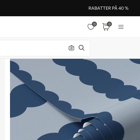
RABATTER PÅ 40 %
0
0