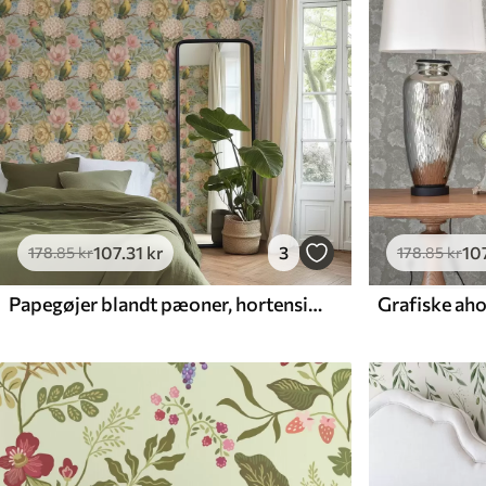
107
.31
kr
3
10
178
.85
kr
178
.85
kr
Papegøjer blandt pæoner, hortensiaer og magnolier