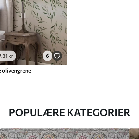
7
.31
kr
6
 olivengrene
POPULÆRE KATEGORIER