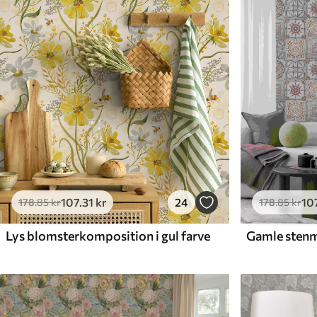
Tilgængelige materialer
Standard
Premium
365
.00
448
.33
219
.00
kr
/m²
269
.00
kr
/m²
107
.31
kr
24
10
178
.85
kr
178
.85
kr
Lys blomsterkomposition i gul farve