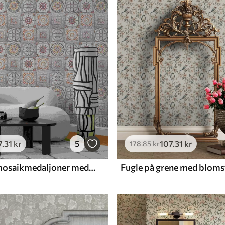
Premium vinyl
516
.67
310
.00
kr
/m²
7
.31
kr
5
107
.31
kr
178
.85
kr
Gamle stenmosaikmedaljoner med slidte detaljer