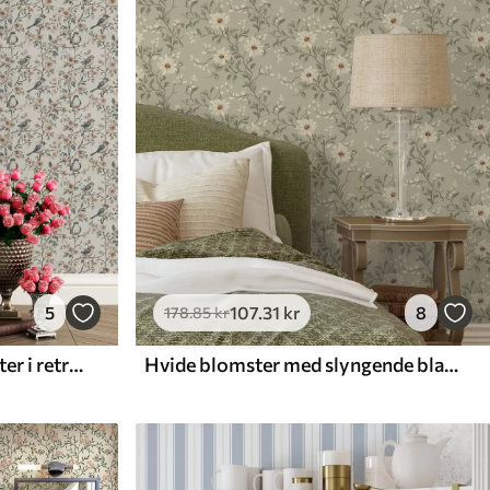
5
107
.31
kr
8
178
.85
kr
Fugle på grene med blomster i retro akvarel-stil
Hvide blomster med slyngende blade på lys baggrund