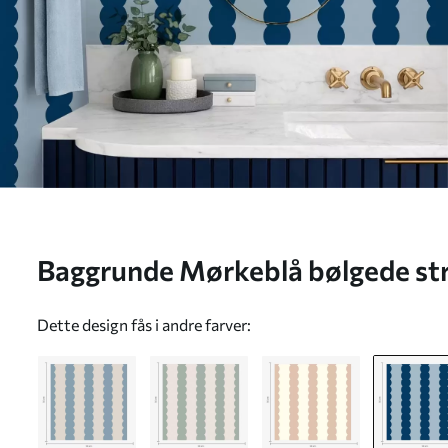
Baggrunde Mørkeblå bølgede strib
Nr. a01182v3
Dette design fås i andre farver: