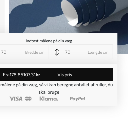
Indtast målene på din væg
Bredde cm
Længde cm
fra
178
.85
107
.31
kr
Vis pris
 målene på din væg, så vi kan beregne antallet af ruller, du
skal bruge