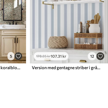
5
107
.31
kr
12
178
.85
kr
Gennembrudte grene med koralblomster, blomstermønster
Version med gentagne striber i gråblå toner