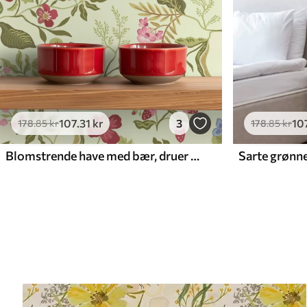
107
.31
kr
3
10
178
.85
kr
178
.85
kr
Blomstrende have med bær, druer og vilde blomster
Sarte grønne