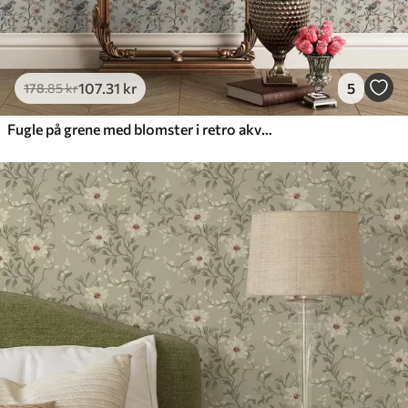
107
.31
kr
5
178
.85
kr
Fugle på grene med blomster i retro akvarel-stil