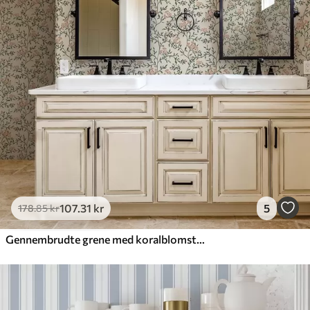
107
.31
kr
5
178
.85
kr
Gennembrudte grene med koralblomster, blomstermønster