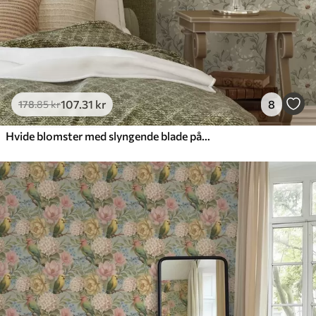
107
.31
kr
8
178
.85
kr
Hvide blomster med slyngende blade på lys baggrund