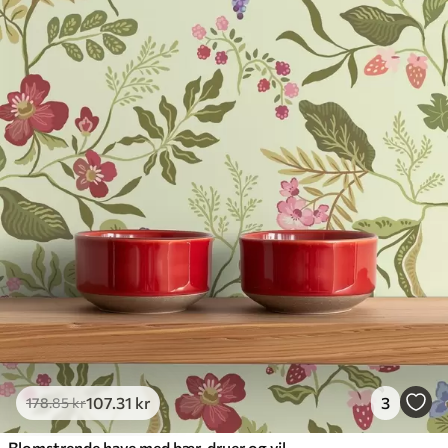
107
.31
kr
3
178
.85
kr
Blomstrende have med bær, druer og vilde blomster