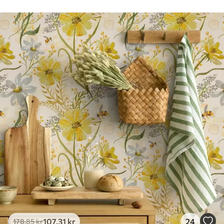
Rengøring
Tapetet kan rengøres forsigtigt med en
blød svamp. Tapeter med lakfinish kan
rengøres med vand.
Anvendelsesmetode
Problemfri anvendelse
Tilgængelige materialer
Standard
365
.00
219
.00
kr
/m²
Premium
448
.33
269
.00
kr
/m²
Premium vinyl
516
.67
310
.00
kr
/m²
107
.31
kr
24
178
.85
kr