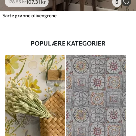
107
.31
kr
6
178
.85
kr
Sarte grønne olivengrene
POPULÆRE KATEGORIER