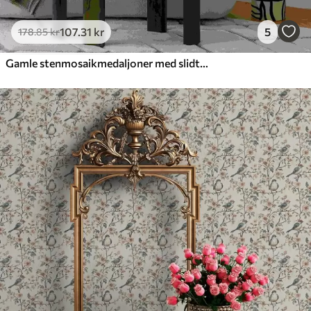
107
.31
kr
5
178
.85
kr
Gamle stenmosaikmedaljoner med slidte detaljer