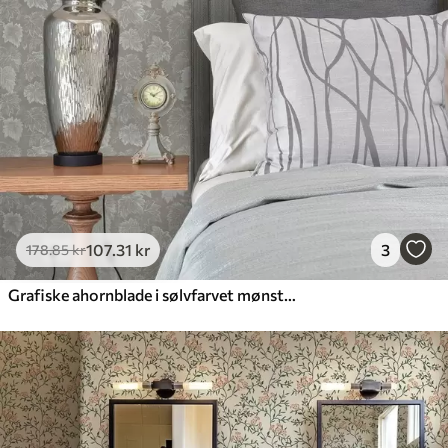
107
.31
kr
3
178
.85
kr
Grafiske ahornblade i sølvfarvet mønster på grå baggrund