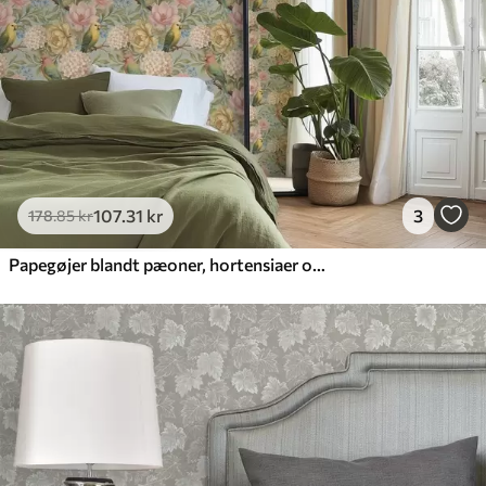
107
.31
kr
3
178
.85
kr
Papegøjer blandt pæoner, hortensiaer og magnolier