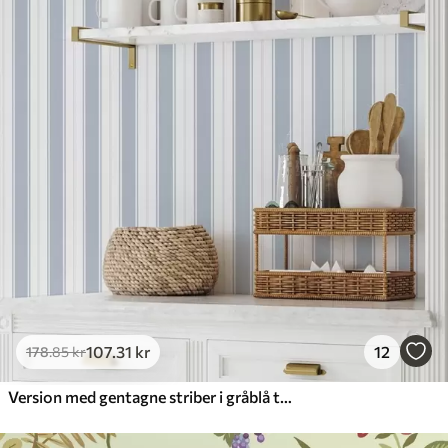
107
.31
kr
12
178
.85
kr
Version med gentagne striber i gråblå toner