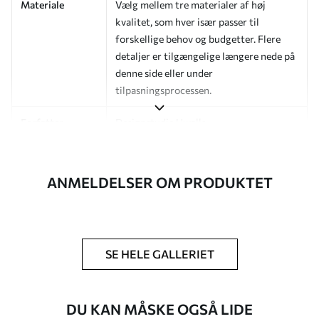
Materiale
Vælg mellem tre materialer af høj
kvalitet, som hver især passer til
forskellige behov og budgetter. Flere
detaljer er tilgængelige længere nede på
denne side eller under
tilpasningsprocessen.
Forfatter
Designstudie Uwalls
Artikelnummer
a01182v1
ANMELDELSER OM PRODUKTET
Efterbehandling
Halvmat.
Produktion
Billedet printes i den størrelse, du har
angivet, og skæres i identiske strimler
med en bredde på op til 50 cm.
SE HELE GALLERIET
Yderligere
Du kan tilføje en lakering og/eller
muligheder
tapetklæber.
DU KAN MÅSKE OGSÅ LIDE