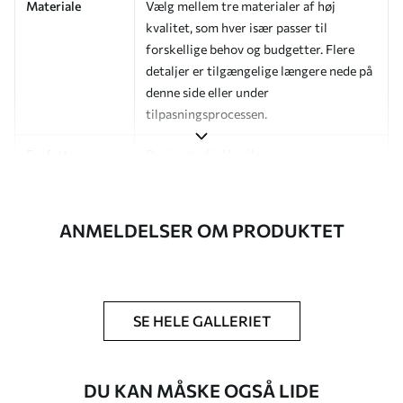
Materiale
Vælg mellem tre materialer af høj
kvalitet, som hver især passer til
forskellige behov og budgetter. Flere
detaljer er tilgængelige længere nede på
denne side eller under
tilpasningsprocessen.
Forfatter
Designstudie Uwalls
Artikelnummer
a01178v3
ANMELDELSER OM PRODUKTET
Efterbehandling
Halvmat.
Produktion
Billedet printes i den størrelse, du har
angivet, og skæres i identiske strimler
med en bredde på op til 50 cm.
SE HELE GALLERIET
Yderligere
Du kan tilføje en lakering og/eller
muligheder
tapetklæber.
DU KAN MÅSKE OGSÅ LIDE