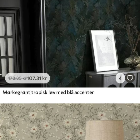
107
.31
kr
4
178
.85
kr
Mørkegrønt tropisk løv med blå accenter