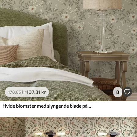
107
.31
kr
8
178
.85
kr
Hvide blomster med slyngende blade på lys baggrund