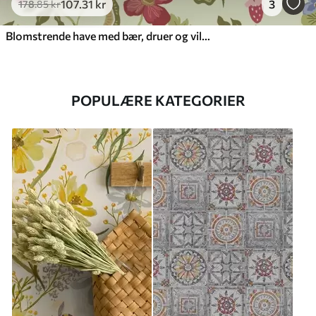
107
.31
kr
3
178
.85
kr
Blomstrende have med bær, druer og vilde blomster
POPULÆRE KATEGORIER