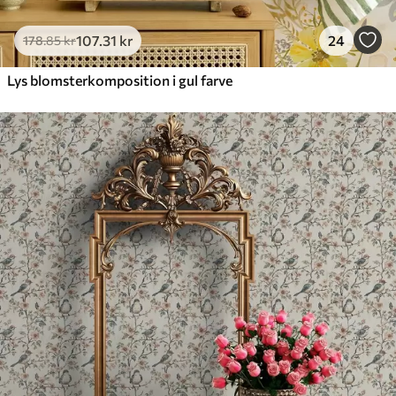
107
.31
kr
24
178
.85
kr
Lys blomsterkomposition i gul farve