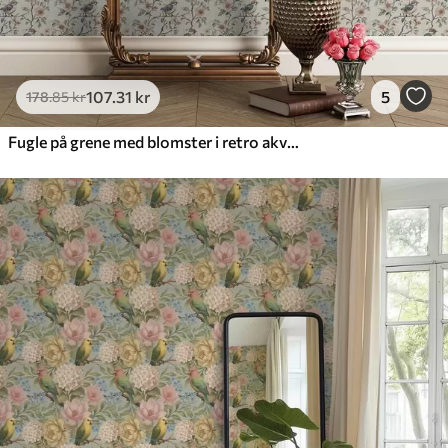
107
.31
kr
5
178
.85
kr
Fugle på grene med blomster i retro akvarel-stil