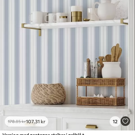
107
.31
kr
12
178
.85
kr
Version med gentagne striber i gråblå toner