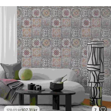
Rengøring
Tapetet kan rengøres forsigtigt med en
blød svamp. Tapeter med lakfinish kan
rengøres med vand.
Anvendelsesmetode
Problemfri anvendelse
Tilgængelige materialer
Standard
365
.00
219
.00
kr
/m²
Premium
448
.33
269
.00
kr
/m²
Premium vinyl
516
.67
310
.00
kr
/m²
107
.31
kr
7
178
.85
kr