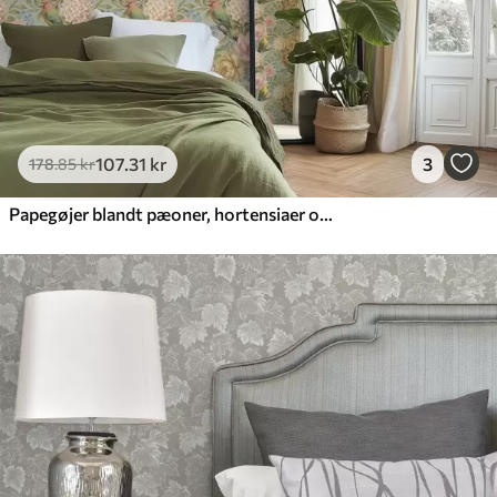
107
.31
kr
3
178
.85
kr
Papegøjer blandt pæoner, hortensiaer og magnolier