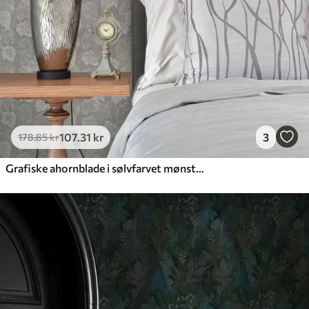
107
.31
kr
3
178
.85
kr
Grafiske ahornblade i sølvfarvet mønster på grå baggrund