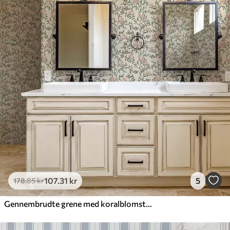
107
.31
kr
5
178
.85
kr
Gennembrudte grene med koralblomster, blomstermønster