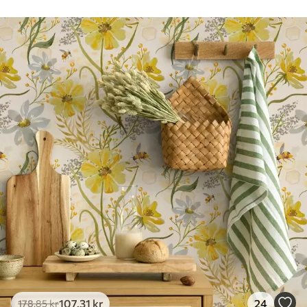
Rengøring
Tapetet kan rengøres forsigtigt med en
blød svamp. Tapeter med lakfinish kan
rengøres med vand.
Anvendelsesmetode
Problemfri anvendelse
Tilgængelige materialer
Standard
365
.00
219
.00
kr
/m²
Premium
448
.33
269
.00
kr
/m²
Premium vinyl
516
.67
310
.00
kr
/m²
107
.31
kr
24
178
.85
kr