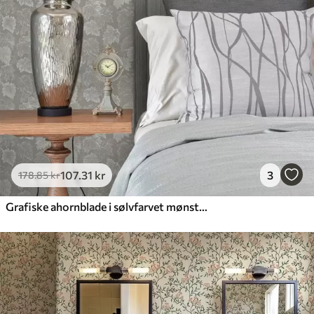
107
.31
kr
3
178
.85
kr
Grafiske ahornblade i sølvfarvet mønster på grå baggrund