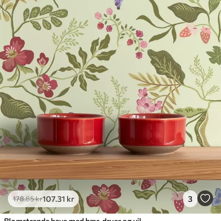
107
.31
kr
3
178
.85
kr
Blomstrende have med bær, druer og vilde blomster