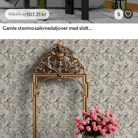
107
.31
kr
5
178
.85
kr
Gamle stenmosaikmedaljoner med slidte detaljer