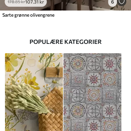
107
.31
kr
6
178
.85
kr
Sarte grønne olivengrene
POPULÆRE KATEGORIER