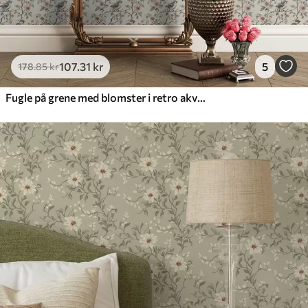
107
.31
kr
5
178
.85
kr
Fugle på grene med blomster i retro akvarel-stil