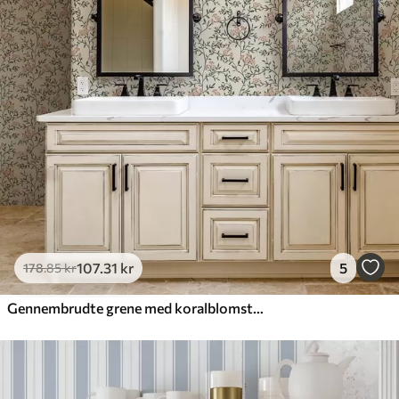
107
.31
kr
5
178
.85
kr
Gennembrudte grene med koralblomster, blomstermønster