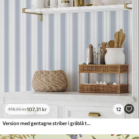
107
.31
kr
12
178
.85
kr
Version med gentagne striber i gråblå toner