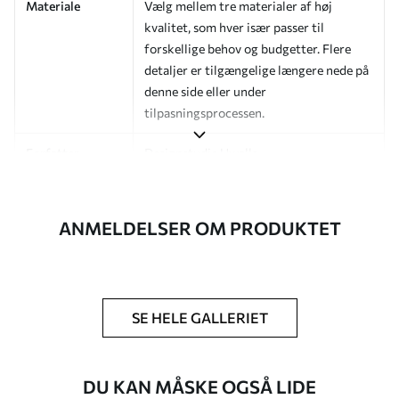
Materiale
Vælg mellem tre materialer af høj
kvalitet, som hver især passer til
forskellige behov og budgetter. Flere
detaljer er tilgængelige længere nede på
denne side eller under
tilpasningsprocessen.
Forfatter
Designstudie Uwalls
Artikelnummer
a01178v1
ANMELDELSER OM PRODUKTET
Efterbehandling
Halvmat.
Produktion
Billedet printes i den størrelse, du har
angivet, og skæres i identiske strimler
med en bredde på op til 50 cm.
SE HELE GALLERIET
Yderligere
Du kan tilføje en lakering og/eller
muligheder
tapetklæber.
DU KAN MÅSKE OGSÅ LIDE