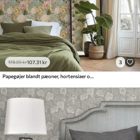
107
.31
kr
3
178
.85
kr
Papegøjer blandt pæoner, hortensiaer og magnolier