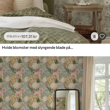
107
.31
kr
8
178
.85
kr
Hvide blomster med slyngende blade på lys baggrund