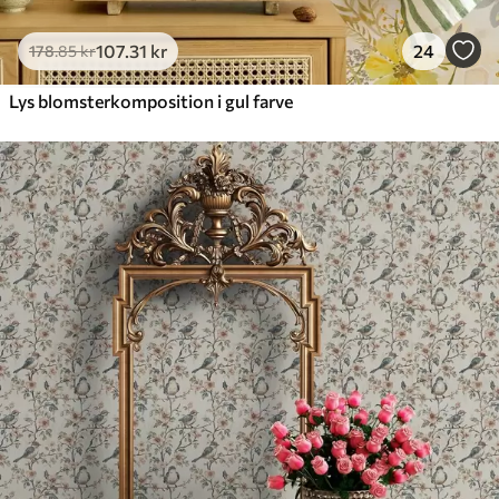
107
.31
kr
24
178
.85
kr
Lys blomsterkomposition i gul farve