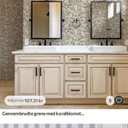
107
.31
kr
5
178
.85
kr
Gennembrudte grene med koralblomster, blomstermønster