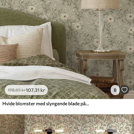
107
.31
kr
8
178
.85
kr
Hvide blomster med slyngende blade på lys baggrund