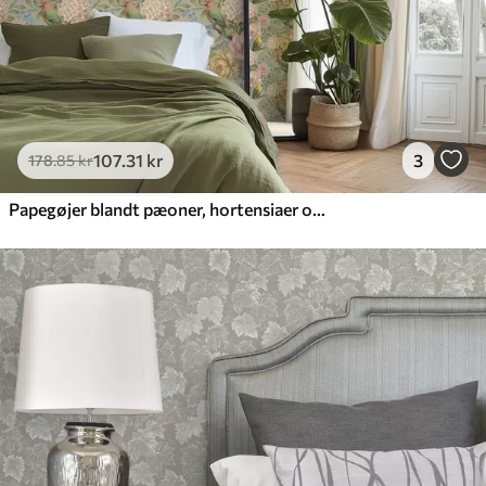
107
.31
kr
3
178
.85
kr
Papegøjer blandt pæoner, hortensiaer og magnolier