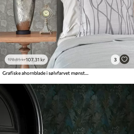
107
.31
kr
3
178
.85
kr
Grafiske ahornblade i sølvfarvet mønster på grå baggrund