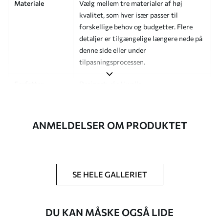
Materiale
Vælg mellem tre materialer af høj
kvalitet, som hver især passer til
forskellige behov og budgetter. Flere
detaljer er tilgængelige længere nede på
denne side eller under
tilpasningsprocessen.
Forfatter
Designstudie Uwalls
Artikelnummer
a01168v3
ANMELDELSER OM PRODUKTET
Efterbehandling
Halvmat.
Produktion
Billedet printes i den størrelse, du har
angivet, og skæres i identiske strimler
med en bredde på op til 50 cm.
SE HELE GALLERIET
Yderligere
Du kan tilføje en lakering og/eller
muligheder
tapetklæber.
DU KAN MÅSKE OGSÅ LIDE