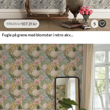
107
.31
kr
5
178
.85
kr
Fugle på grene med blomster i retro akvarel-stil