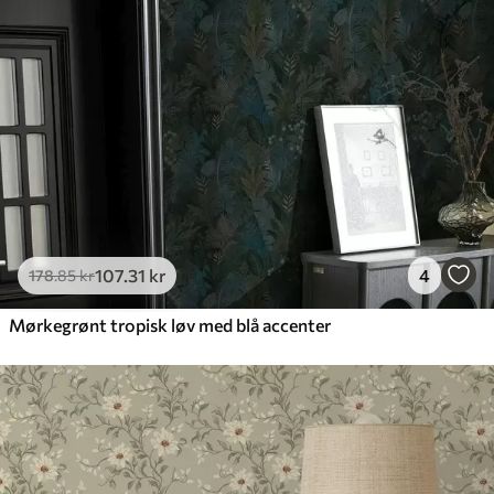
107
.31
kr
4
178
.85
kr
Mørkegrønt tropisk løv med blå accenter