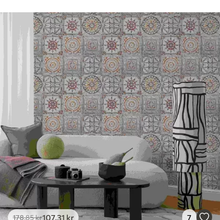
Rengøring
Tapetet kan rengøres forsigtigt med en
blød svamp. Tapeter med lakfinish kan
rengøres med vand.
Anvendelsesmetode
Problemfri anvendelse
Tilgængelige materialer
Standard
365
.00
219
.00
kr
/m²
Premium
448
.33
269
.00
kr
/m²
Premium vinyl
516
.67
310
.00
kr
/m²
107
.31
kr
7
178
.85
kr