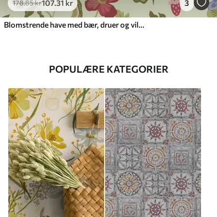
107
.31
kr
3
178
.85
kr
Blomstrende have med bær, druer og vilde blomster
POPULÆRE KATEGORIER