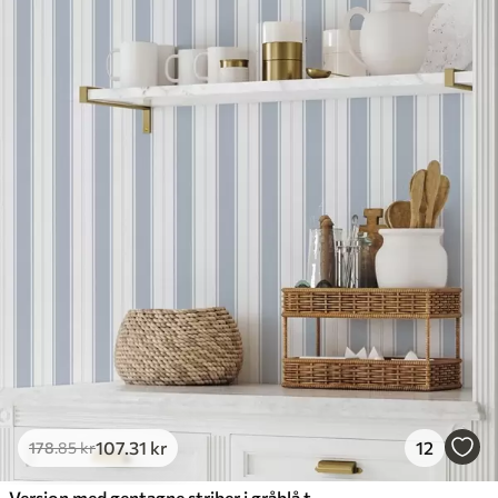
107
.31
kr
12
178
.85
kr
Version med gentagne striber i gråblå toner