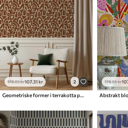
Tilgængelige materialer
Standard
Premium
365
.00
448
.33
219
.00
kr
/m²
269
.00
kr
/m²
107
.31
kr
2
10
178
.85
kr
178
.85
kr
Geometriske former i terrakotta på hørstof
Abstrakt blo