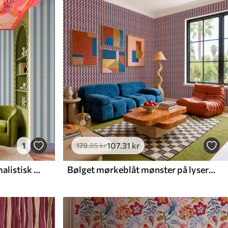
1
107
.31
kr
178
.85
kr
Blå bølgede striber i minimalistisk stil
Bølget mørkeblåt mønster på lyserød baggrund