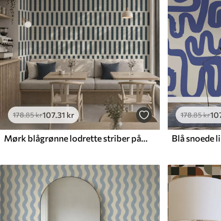
107
.31
kr
10
178
.85
kr
178
.85
kr
Mørk blågrønne lodrette striber på lys baggrund
Blå snoede li