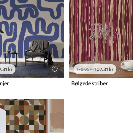
7
.31
kr
107
.31
kr
178
.85
kr
njer
Bølgede striber