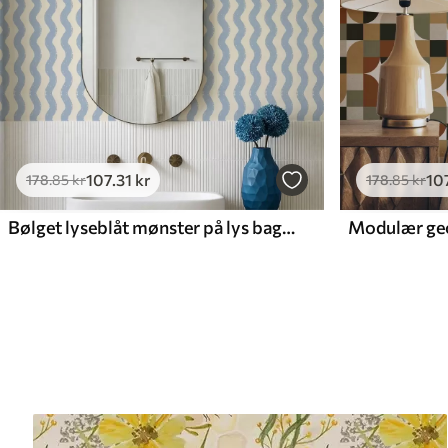
107
.31
kr
10
178
.85
kr
178
.85
kr
Bølget lyseblåt mønster på lys baggrund