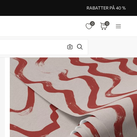
RABATTER PÅ 40 %
0
0