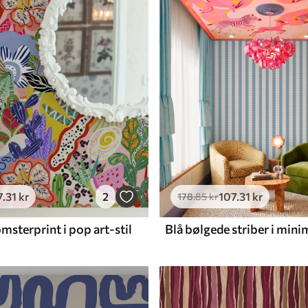
Premium vinyl
516
.67
310
.00
kr
/m²
7
.31
kr
2
107
.31
kr
178
.85
kr
msterprint i pop art-stil