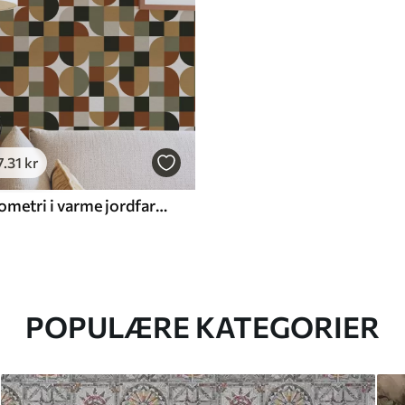
7
.31
kr
Modulær geometri i varme jordfarver
POPULÆRE KATEGORIER