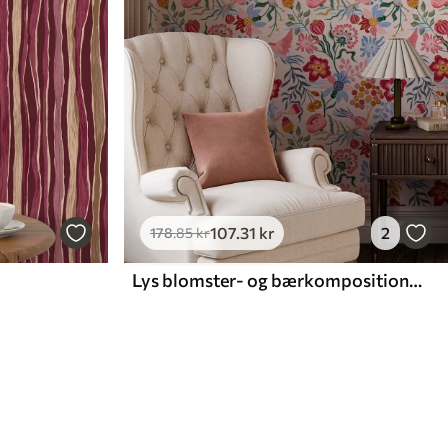
107
.31
kr
2
178
.85
kr
Lys blomster- og bærkomposition med papegøjer