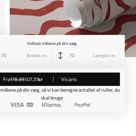
Indtast målene på din væg
Bredde cm
Længde cm
fra
178
.85
107
.31
kr
Vis pris
 målene på din væg, så vi kan beregne antallet af ruller, du
skal bruge