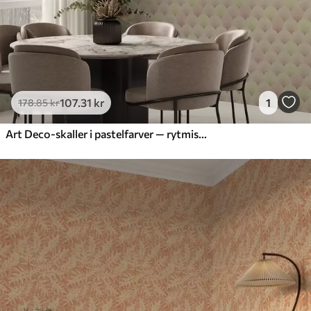
107
.31
kr
1
178
.85
kr
Art Deco-skaller i pastelfarver — rytmisk mønster