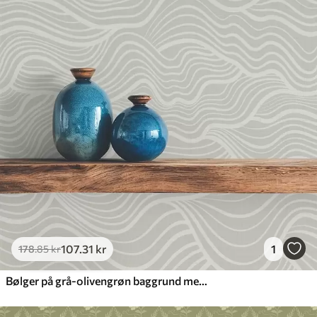
107
.31
kr
1
178
.85
kr
Bølger på grå-olivengrøn baggrund med stofstruktur