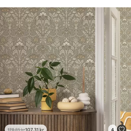
Rengøring
Tapetet kan rengøres forsigtigt med en
blød svamp. Tapeter med lakfinish kan
rengøres med vand.
Anvendelsesmetode
Problemfri anvendelse
Tilgængelige materialer
Standard
365
.00
219
.00
kr
/m²
Premium
448
.33
269
.00
kr
/m²
Premium vinyl
516
.67
310
.00
kr
/m²
107
.31
kr
4
178
.85
kr