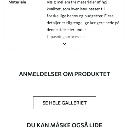
Materiale
Vælg mellem tre materialer af høj
kvalitet, som hver især passer til
forskellige behov og budgetter. Flere
detaljer er tilgængelige længere nede på
denne side eller under
tilpasningsprocessen.
Forfatter
Designstudie Uwalls
Artikelnummer
a00847
ANMELDELSER OM PRODUKTET
Efterbehandling
Halvmat.
Produktion
Billedet printes i den størrelse, du har
angivet, og skæres i identiske strimler
med en bredde på op til 50 cm.
SE HELE GALLERIET
Yderligere
Du kan tilføje en lakering og/eller
muligheder
tapetklæber.
DU KAN MÅSKE OGSÅ LIDE