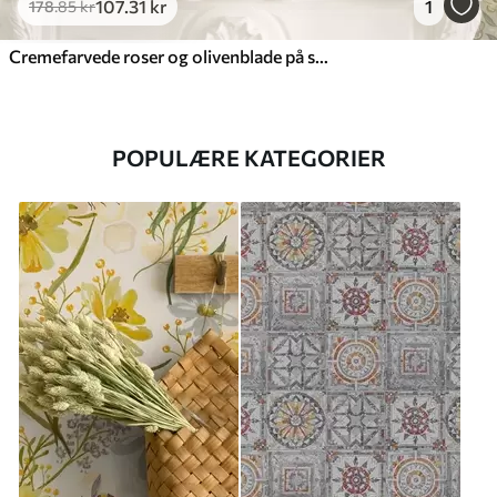
107
.31
kr
1
178
.85
kr
Cremefarvede roser og olivenblade på støvet rosa baggrund
POPULÆRE KATEGORIER