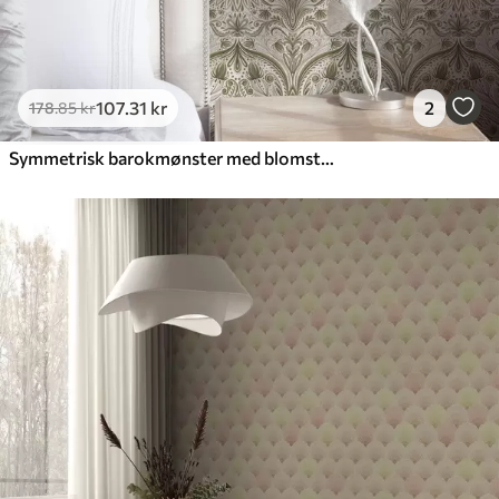
107
.31
kr
2
178
.85
kr
Symmetrisk barokmønster med blomstermotiver