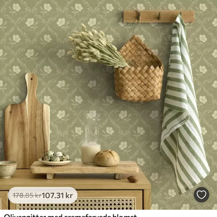
107
.31
kr
178
.85
kr
Olivengitter med cremefarvede blomster, retro ornament