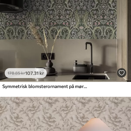
107
.31
kr
178
.85
kr
Symmetrisk blomsterornament på mørkegrøn baggrund