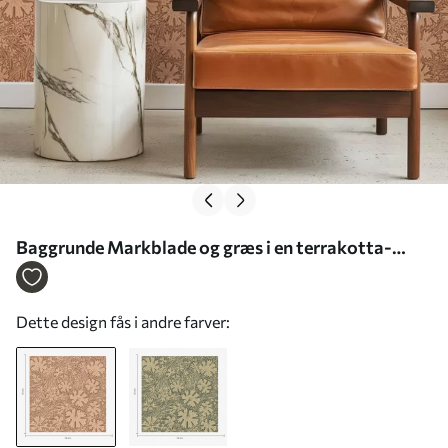
Baggrunde Markblade og græs i en terrakotta-
beige farvepalet Nr. a00847
Dette design fås i andre farver: