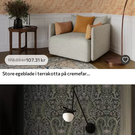
107
.31
kr
178
.85
kr
Store egeblade i terrakotta på cremefarvet baggrund