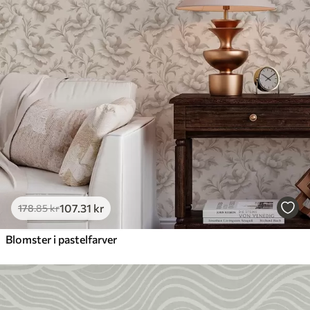
107
.31
kr
178
.85
kr
Blomster i pastelfarver