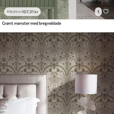
107
.31
kr
1
178
.85
kr
Grønt mønster med bregneblade