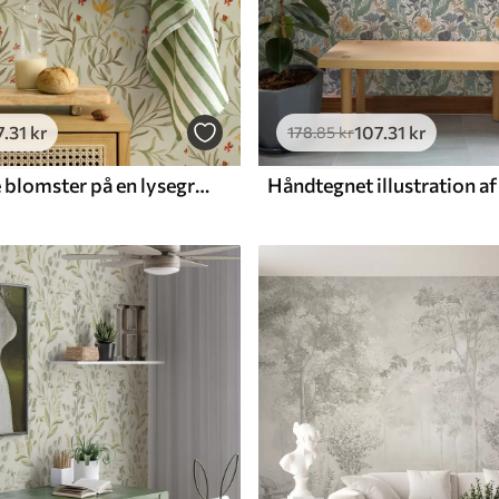
7
.31
kr
107
.31
kr
178
.85
kr
Gule og røde blomster på en lysegrøn baggrund