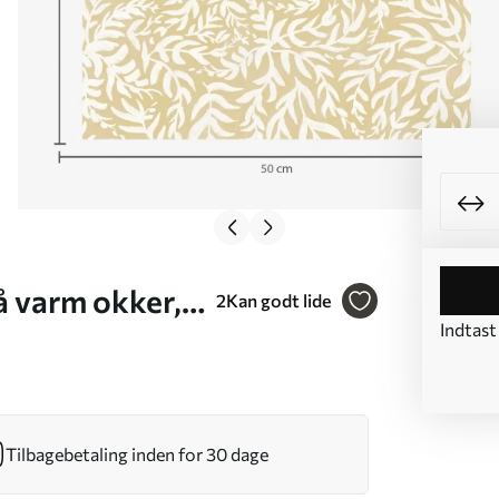
 varm okker,
2
Kan godt lide
Indtast
Tilbagebetaling inden for 30 dage