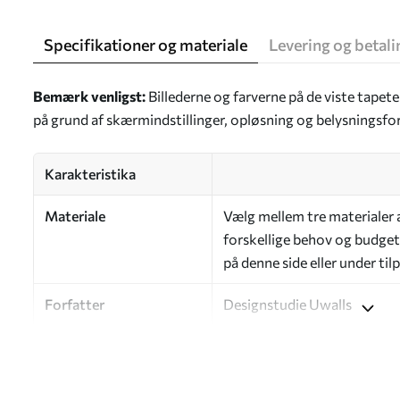
Specifikationer og materiale
Levering og betali
Bemærk venligst:
Billederne og farverne på de viste tapet
på grund af skærmindstillinger, opløsning og belysningsfo
Karakteristika
Materiale
Vælg mellem tre materialer af
forskellige behov og budgett
på denne side eller under ti
Forfatter
Designstudie Uwalls
Artikelnummer
a00845
Efterbehandling
Halvmat.