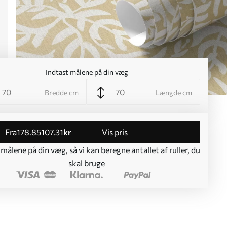
Indtast målene på din væg
Bredde cm
Længde cm
fra
178
.85
107
.31
kr
Vis pris
 målene på din væg, så vi kan beregne antallet af ruller, du
skal bruge