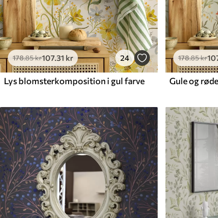
107
.31
kr
24
10
178
.85
kr
178
.85
kr
Lys blomsterkomposition i gul farve