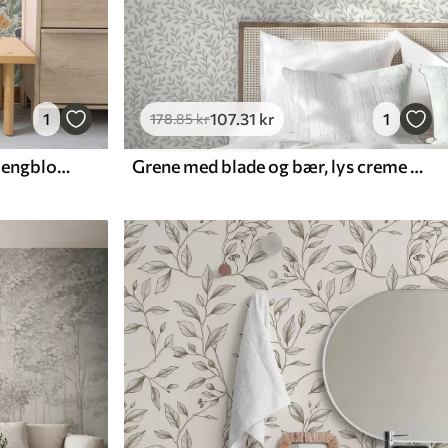
1
107
.31
kr
1
178
.85
kr
Håndtegnet illustration af engblomster i varme farver
Grene med blade og bær, lys creme og salvie