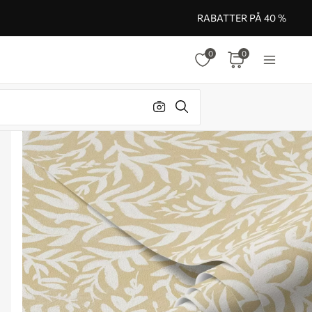
RABATTER PÅ 40 %
0
0