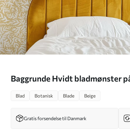
Baggrunde Hvidt bladmønster på
hvirvlende rytme Nr. a00845
Blad
Botanisk
Blade
Beige
Gratis forsendelse til Danmark