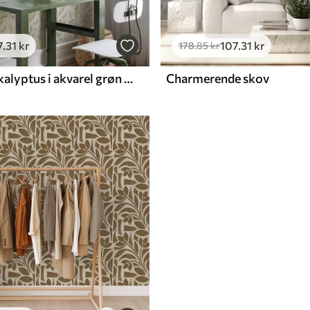
7
.31
kr
107
.31
kr
178
.85
kr
Lysegrøn eukalyptus i akvarel grøn eukalyptus i akvarel med botanisk mønster
Charmerende skov