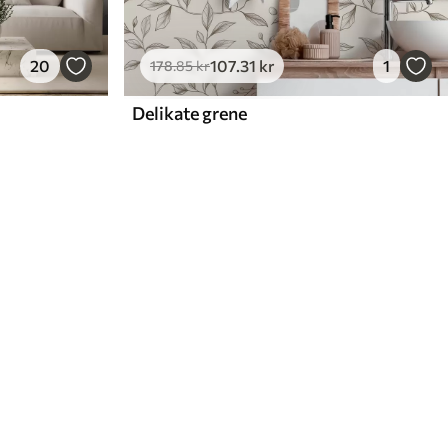
20
107
.31
kr
1
178
.85
kr
Delikate grene