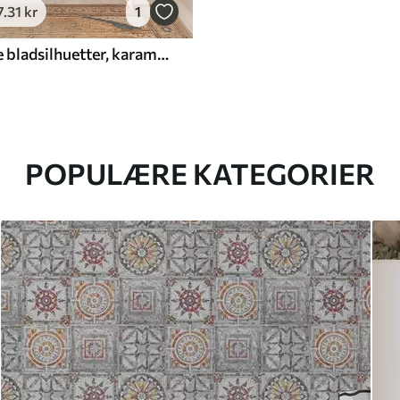
7
.31
kr
1
Geometriske bladsilhuetter, karamelbrun på beige
POPULÆRE KATEGORIER