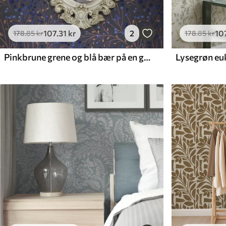
107
.31
kr
2
10
178
.85
kr
178
.85
kr
Pinkbrune grene og blå bær på en grafitbaggrund