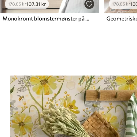
107
.31
kr
10
178
.85
kr
178
.85
kr
Monokromt blomstermønster på gråblå baggrund