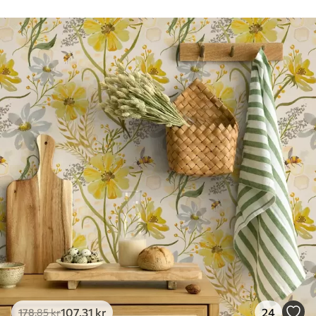
Rengøring
Tapetet kan rengøres forsigtigt med en
blød svamp. Tapeter med lakfinish kan
rengøres med vand.
Anvendelsesmetode
Problemfri anvendelse
Tilgængelige materialer
Standard
365
.00
219
.00
kr
/m²
Premium
448
.33
269
.00
kr
/m²
Premium vinyl
516
.67
310
.00
kr
/m²
107
.31
kr
24
178
.85
kr