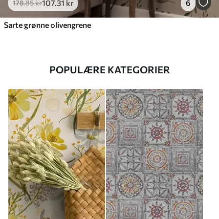
107
.31
kr
6
178
.85
kr
Sarte grønne olivengrene
POPULÆRE KATEGORIER