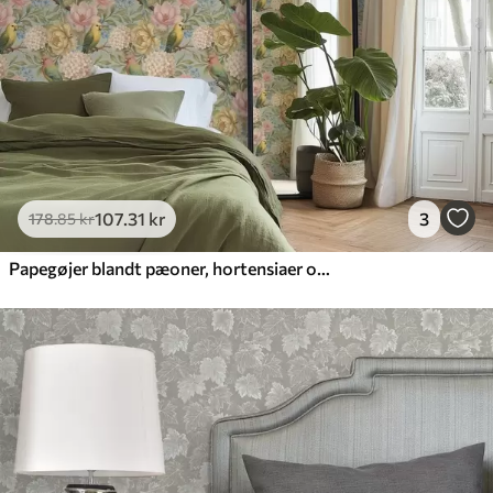
107
.31
kr
3
178
.85
kr
Papegøjer blandt pæoner, hortensiaer og magnolier