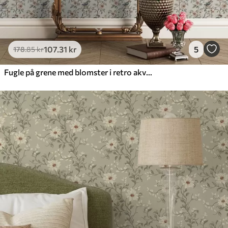
107
.31
kr
5
178
.85
kr
Fugle på grene med blomster i retro akvarel-stil