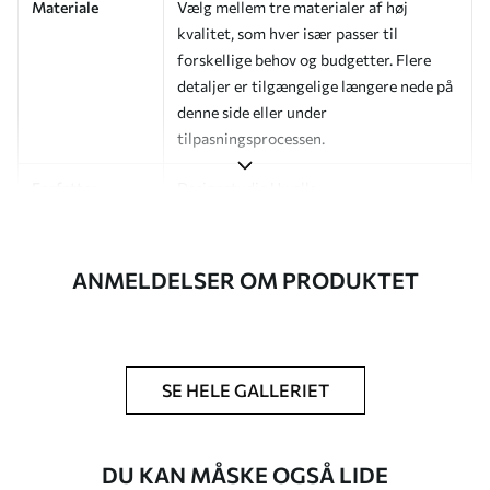
Materiale
Vælg mellem tre materialer af høj
kvalitet, som hver især passer til
forskellige behov og budgetter. Flere
detaljer er tilgængelige længere nede på
denne side eller under
tilpasningsprocessen.
Forfatter
Designstudie Uwalls
Artikelnummer
a00816v1
ANMELDELSER OM PRODUKTET
Efterbehandling
Halvmat.
Produktion
Billedet printes i den størrelse, du har
angivet, og skæres i identiske strimler
med en bredde på op til 50 cm.
SE HELE GALLERIET
Yderligere
Du kan tilføje en lakering og/eller
muligheder
tapetklæber.
DU KAN MÅSKE OGSÅ LIDE