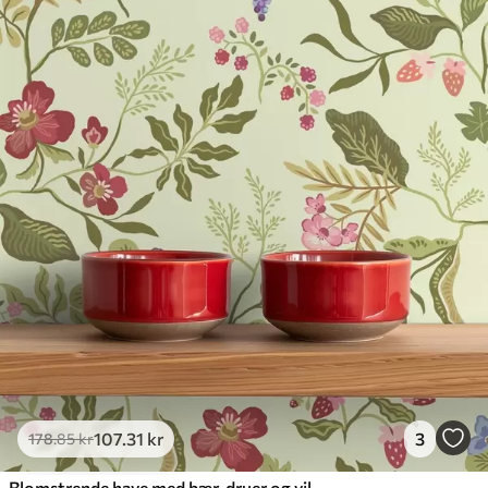
107
.31
kr
3
178
.85
kr
Blomstrende have med bær, druer og vilde blomster