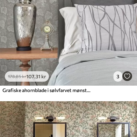
107
.31
kr
3
178
.85
kr
Grafiske ahornblade i sølvfarvet mønster på grå baggrund