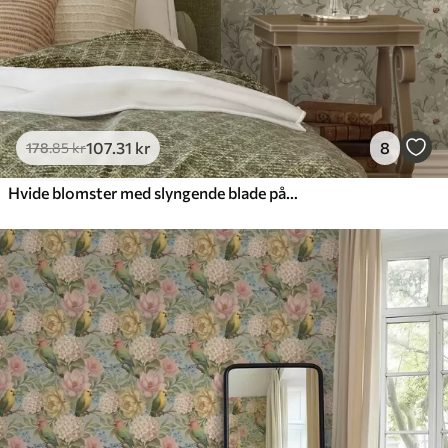
107
.31
kr
8
178
.85
kr
Hvide blomster med slyngende blade på lys baggrund