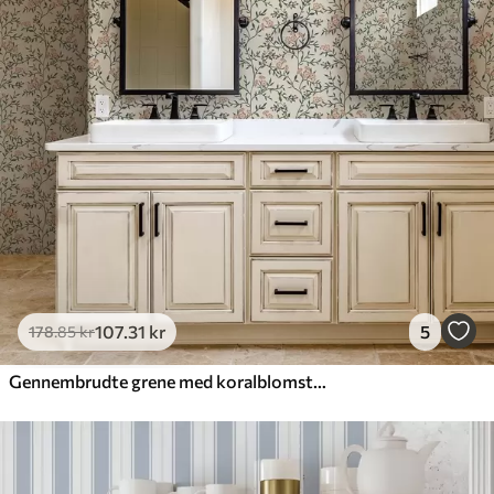
107
.31
kr
5
178
.85
kr
Gennembrudte grene med koralblomster, blomstermønster