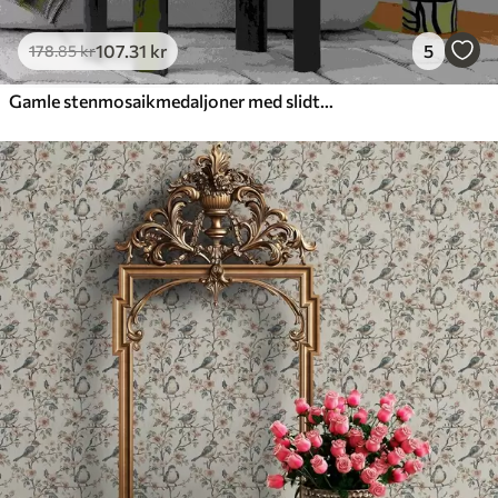
107
.31
kr
5
178
.85
kr
Gamle stenmosaikmedaljoner med slidte detaljer