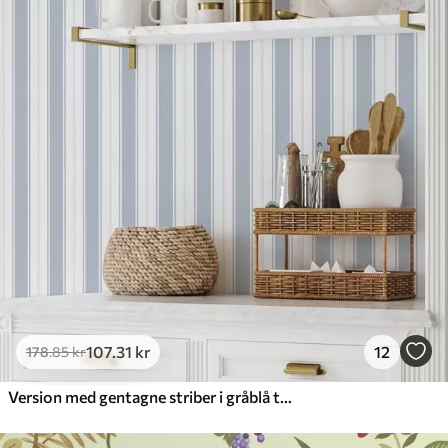
107
.31
kr
12
178
.85
kr
Version med gentagne striber i gråblå toner