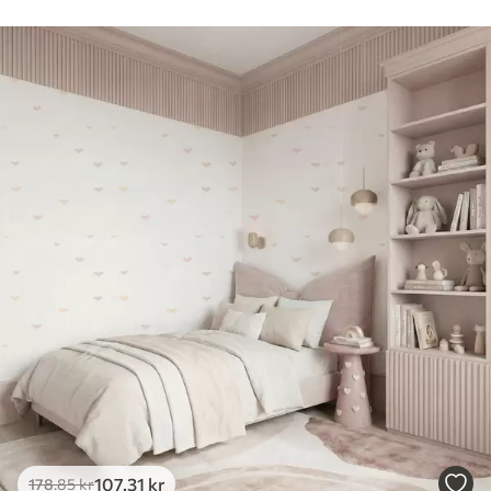
107
.31
kr
178
.85
kr