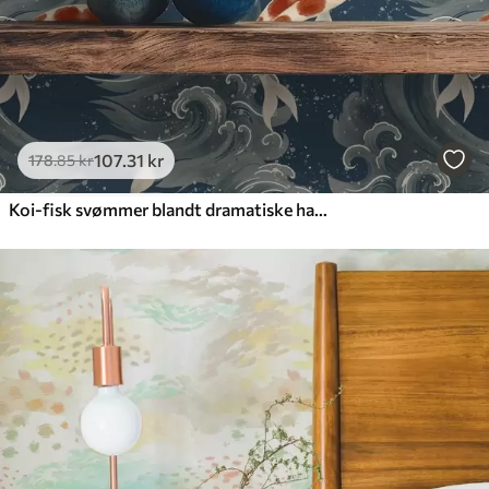
107
.31
kr
178
.85
kr
Koi-fisk svømmer blandt dramatiske havbølger