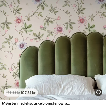
107
.31
kr
178
.85
kr
Mønster med eksotiske blomster og ranker