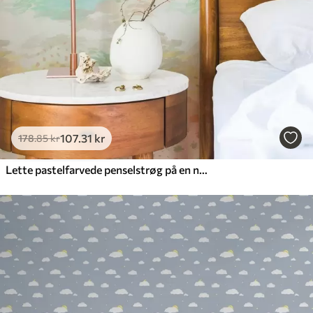
107
.31
kr
178
.85
kr
Lette pastelfarvede penselstrøg på en næsten hvid baggrund