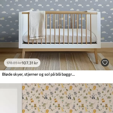
107
.31
kr
178
.85
kr
Bløde skyer, stjerner og sol på blå baggrund