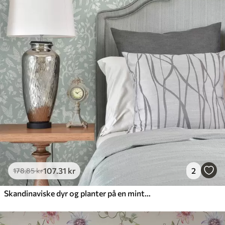
107
.31
kr
2
178
.85
kr
Skandinaviske dyr og planter på en mintfarvet baggrund