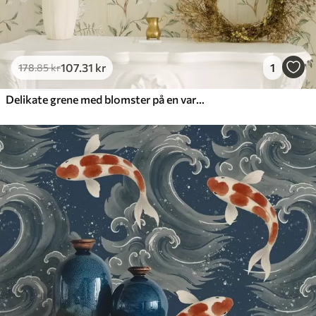
107
.31
kr
1
178
.85
kr
Delikate grene med blomster på en varm cremefarvet baggrund