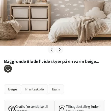
Baggrunde Bløde hvide skyer på en varm beige
baggrund Nr. a00442
Beige
Planteskole
Børn
Gratis forsendelse til
Tilbagebetaling inden
Danmark
for 30 dage