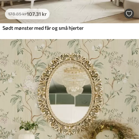
107
.31
kr
178
.85
kr
Sødt mønster med får og små hjerter