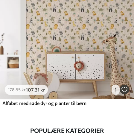
107
.31
kr
1
178
.85
kr
Alfabet med søde dyr og planter til børn
POPULÆRE KATEGORIER