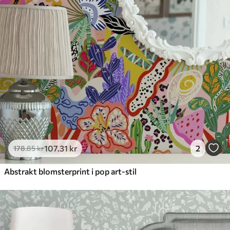
Tilgængelige materialer
Standard
365
.00
219
.00
kr
/m²
Premium
448
.33
269
.00
kr
/m²
Premium vinyl
516
.67
310
.00
kr
/m²
107
.31
kr
2
178
.85
kr
Abstrakt blomsterprint i pop art-stil