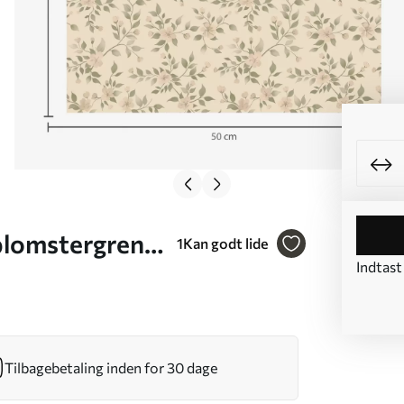
blomstergrene
1
Kan godt lide
Indtast
Tilbagebetaling inden for 30 dage