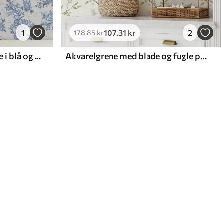
1
107
.31
kr
2
178
.85
kr
Delikate blomster og blade i blå og blå farver på en lys baggrund
Akvarelgrene med blade og fugle på en lys baggrund