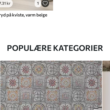
7
.31
kr
1
yd på kviste, varm beige
POPULÆRE KATEGORIER