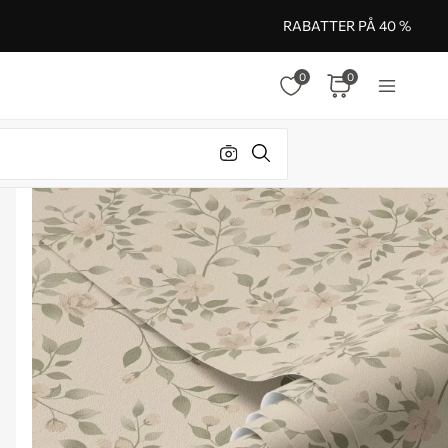
RABATTER PÅ 40 %
0
0