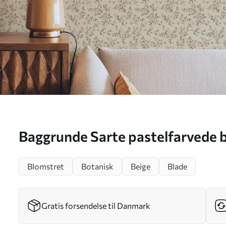
Baggrunde Sarte pastelfarvede 
på beige baggrund Nr. a00390
Blomstret
Botanisk
Beige
Blade
Gratis forsendelse til Danmark