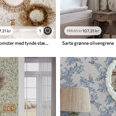
7
.31
kr
1
107
.31
kr
178
.85
kr
Små vilde blomster med tynde stængler på lys baggrund
Sarte grønne olivengrene