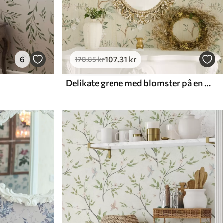
6
107
.31
kr
178
.85
kr
Delikate grene med blomster på en varm cremefarvet baggrund