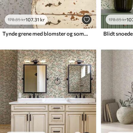
107
.31
kr
10
178
.85
kr
178
.85
kr
Tynde grene med blomster og sommerfugle på hvid baggrund
Blidt snoede