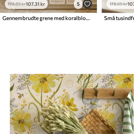
107
.31
kr
5
10
178
.85
kr
178
.85
kr
Gennembrudte grene med koralblomster, blomstermønster
Små tusindfr