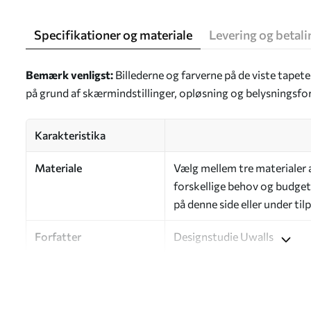
Specifikationer og materiale
Levering og betali
Bemærk venligst:
Billederne og farverne på de viste tapet
på grund af skærmindstillinger, opløsning og belysningsfo
Karakteristika
Materiale
Vælg mellem tre materialer af
forskellige behov og budgett
på denne side eller under ti
Forfatter
Designstudie Uwalls
Artikelnummer
a00390
Efterbehandling
Halvmat.