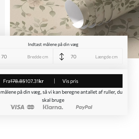
Indtast målene på din væg
Bredde cm
Længde cm
fra
178
.85
107
.31
kr
Vis pris
 målene på din væg, så vi kan beregne antallet af ruller, du
skal bruge