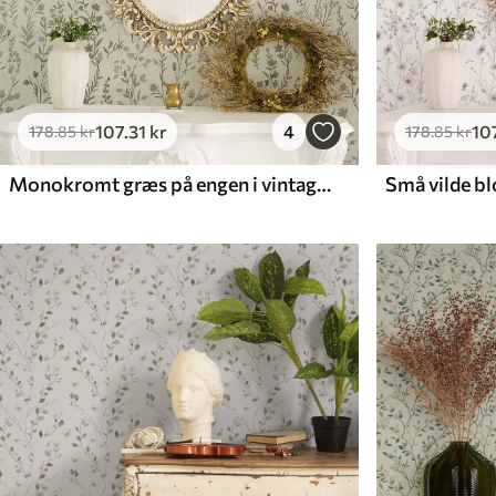
107
.31
kr
4
10
178
.85
kr
178
.85
kr
Monokromt græs på engen i vintagestil