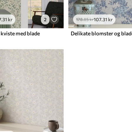
7
.31
kr
2
107
.31
kr
178
.85
kr
 kviste med blade