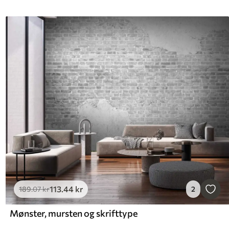
113
.44
kr
189
.07
kr
2
Mønster, mursten og skrifttype