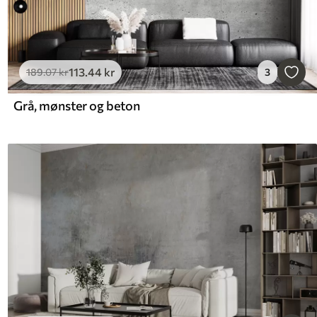
113
.44
kr
189
.07
kr
3
Grå, mønster og beton