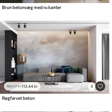
Brun betonvæg med ru kanter
113
.44
kr
189
.07
kr
3
Røgfarvet beton