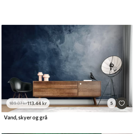
113
.44
kr
189
.07
kr
5
Vand, skyer og grå