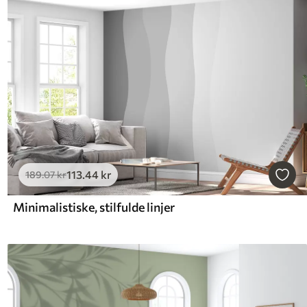
113
.44
kr
189
.07
kr
Minimalistiske, stilfulde linjer