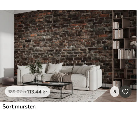
113
.44
kr
189
.07
kr
5
Sort mursten