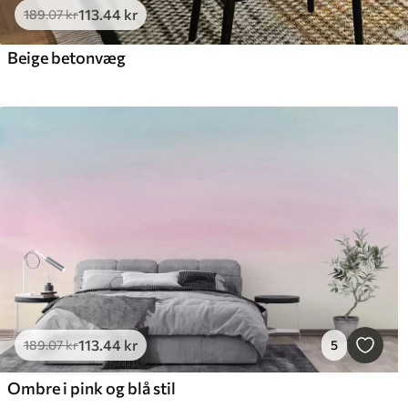
113
.44
kr
189
.07
kr
Beige betonvæg
113
.44
kr
189
.07
kr
5
Ombre i pink og blå stil