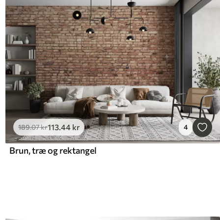
113
.44
kr
189
.07
kr
4
Brun, træ og rektangel