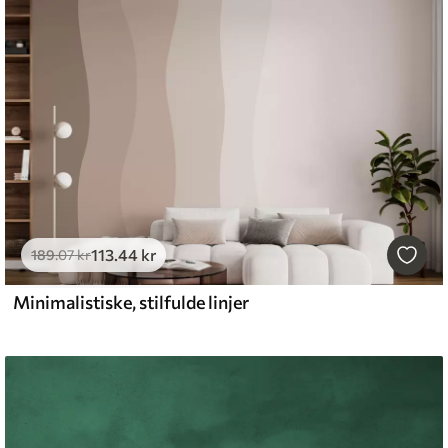
113
.44
kr
189
.07
kr
Minimalistiske, stilfulde linjer