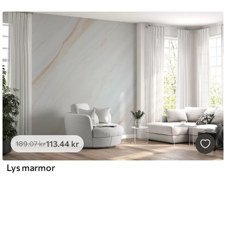
113
.44
kr
189
.07
kr
Lys marmor