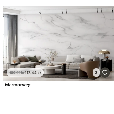
113
.44
kr
189
.07
kr
2
Marmorvæg