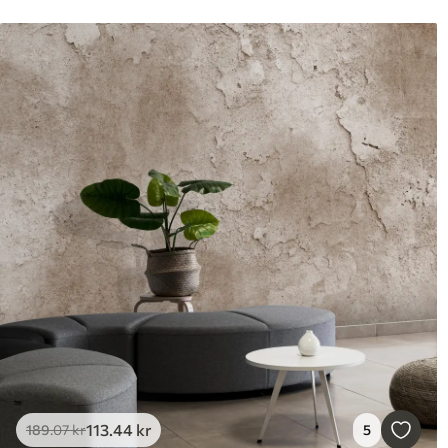
113
.44
kr
189
.07
kr
5