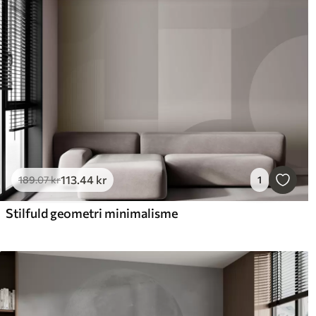
113
.44
kr
189
.07
kr
1
Stilfuld geometri minimalisme