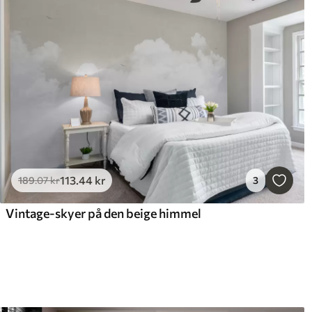
113
.44
kr
189
.07
kr
3
Vintage-skyer på den beige himmel