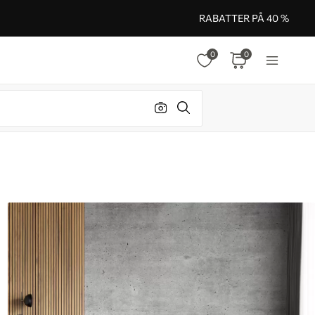
RABATTER PÅ 40 %
0
0