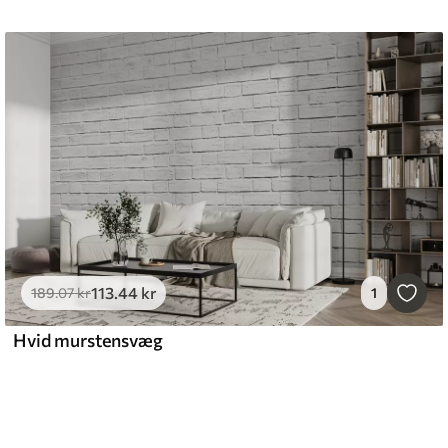
113
.44
kr
189
.07
kr
1
Hvid murstensvæg