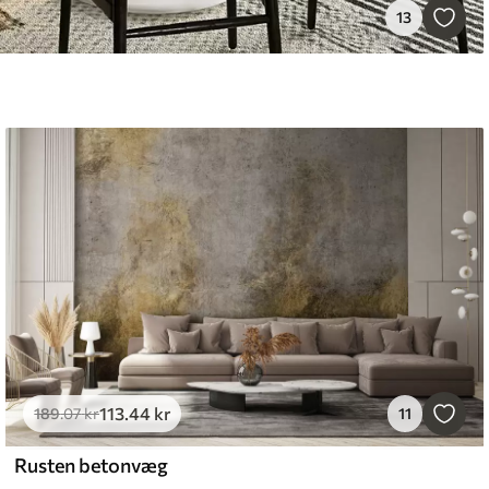
13
113
.44
kr
189
.07
kr
11
Rusten betonvæg