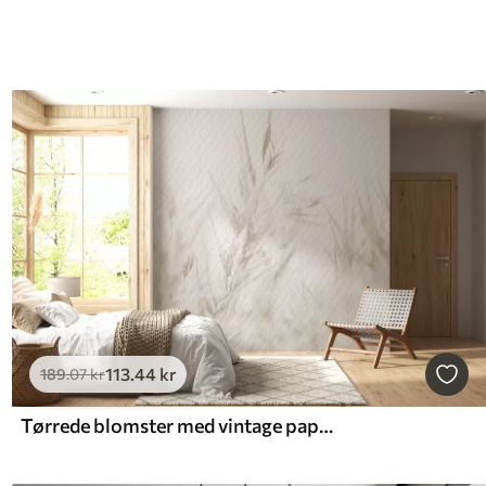
113
.44
kr
189
.07
kr
Tørrede blomster med vintage papirstruktur