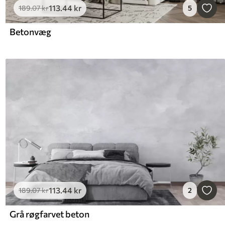
113
.44
kr
189
.07
kr
5
Betonvæg
113
.44
kr
189
.07
kr
2
Grå røgfarvet beton