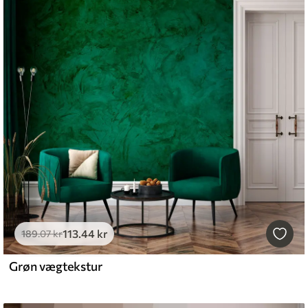
113
.44
kr
189
.07
kr
Grøn vægtekstur