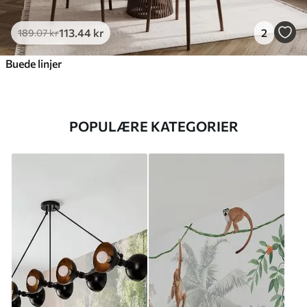
113
.44
kr
2
189
.07
kr
Buede linjer
POPULÆRE KATEGORIER