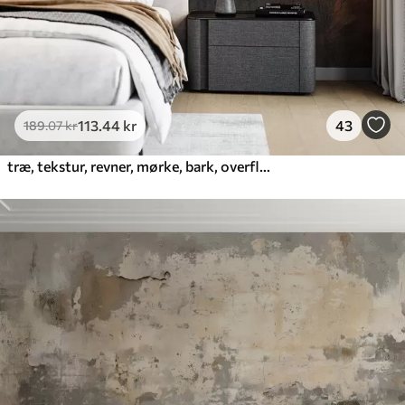
113
.44
kr
43
189
.07
kr
træ, tekstur, revner, mørke, bark, overflade