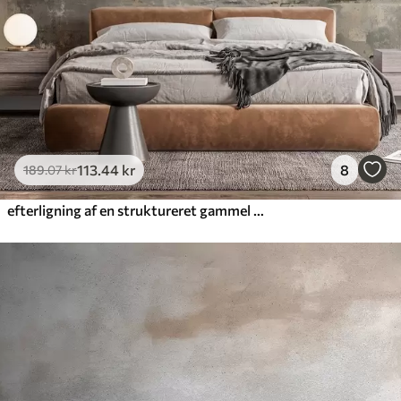
113
.44
kr
8
189
.07
kr
efterligning af en struktureret gammel væg