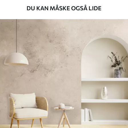
Anvendelsesmetode
Problemfri anvendelse
DU KAN MÅSKE OGSÅ LIDE
Tilgængelige materialer
Standard
385
.83
231
.50
kr
/m²
Premium
448
.33
269
.00
kr
/m²
Premium vinyl
516
.67
310
.00
kr
/m²
Peel and Stick
666
.67
400
.00
kr
/m²