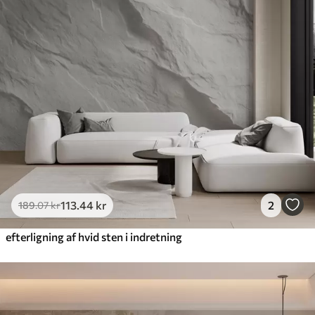
113
.44
kr
2
189
.07
kr
efterligning af hvid sten i indretning