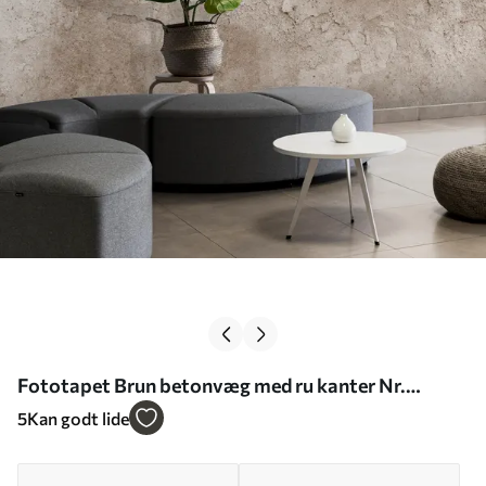
Fototapet Brun betonvæg med ru kanter Nr.
u97237
5
Kan godt lide