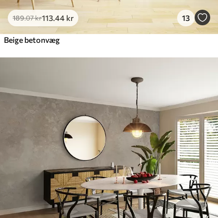
113
.44
kr
13
189
.07
kr
Beige betonvæg