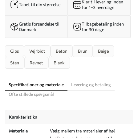
Klar til levering inden
Tapet til din størrelse
for 1–3 hverdage
Gratis forsendelse til
Tilbagebetaling inden
Danmark
for 30 dage
Gips
Vejrbidt
Beton
Brun
Beige
Sten
Revnet
Blank
Specifikationer og materiale
Levering og betaling
Ofte stillede spørgsmål
Karakteristika
Materiale
Vælg mellem tre materialer af høj