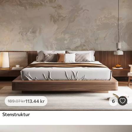
113
.44
kr
6
189
.07
kr
Stenstruktur