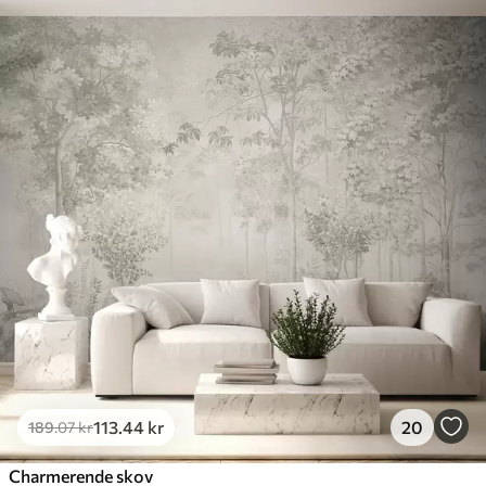
113
.44
kr
20
189
.07
kr
Charmerende skov