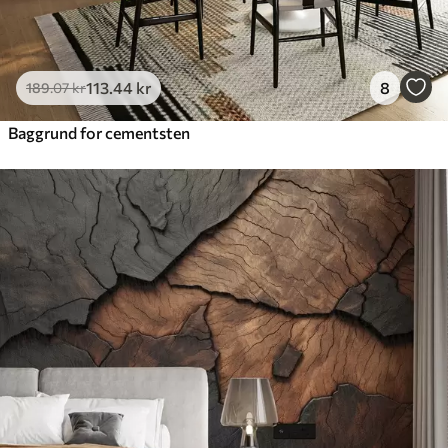
113
.44
kr
8
189
.07
kr
Baggrund for cementsten