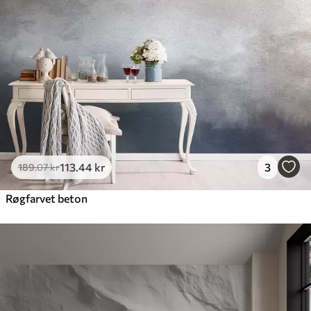
113
.44
kr
3
189
.07
kr
Røgfarvet beton