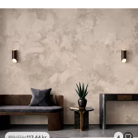
113
.44
kr
4
189
.07
kr