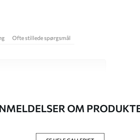
ng
Ofte stillede spørgsmål
 høj kvalitet, som hver især passer til
. Du kan få flere oplysninger nedenfor eller
NMELDELSER OM PRODUKT