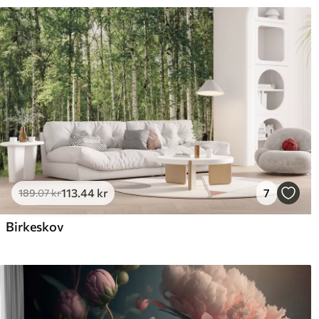
113
.44
kr
7
189
.07
kr
Birkeskov