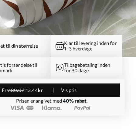
Klar til levering inden for
et til din størrelse
1–3 hverdage
tis forsendelse til
Tilbagebetaling inden
nmark
for 30 dage
fra
189
.07
113
.44
kr
Vis pris
Prisen er angivet med
40% rabat
.