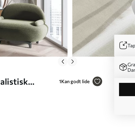
Tap
Gra
Da
alistisk
1
Kan godt lide
ster og blade
er Nr.