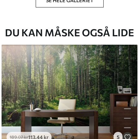
SE HELE GALLERIET
lse, du har angivet, og skæres i identiske
 til 50 cm.
g/eller tapetklæber.
DU KAN MÅSKE OGSÅ LIDE
tigt med en blød svamp. Tapeter med lakfinish
emium
8
.33
269
.00
kr
/m²
l and Stick
6
.67
400
.00
kr
/m²
113
.44
kr
5
189
.07
kr