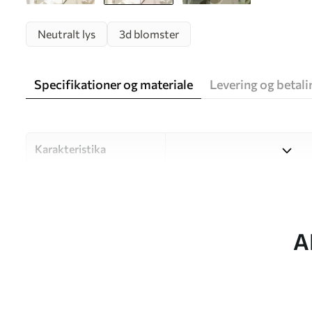
Neutralt lys
3d blomster
Specifikationer og materiale
Levering og betali
Karakteristika
Materiale
Vælg mellem tre materialer af
forskellige rum og budgetter
under tilpasningsprocessen.
A
Forfatter
UWALLS
Artikel nummer
w09906v1