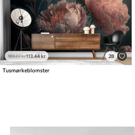
113
.44
kr
28
189
.07
kr
Tusmørkeblomster