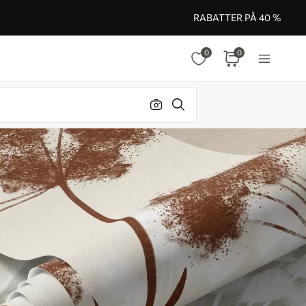
RABATTER PÅ 40 %
0
0