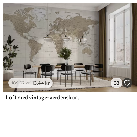
113
.44
kr
33
189
.07
kr
Loft med vintage-verdenskort