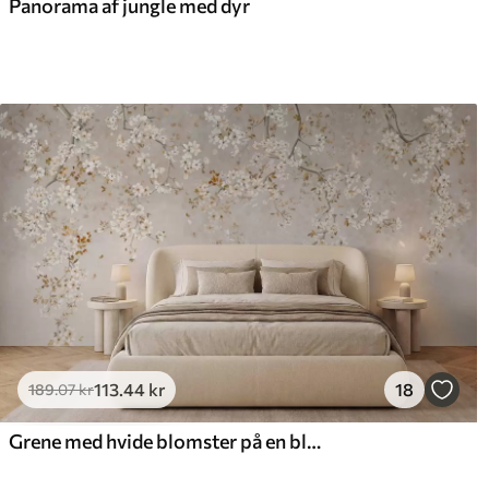
Panorama af jungle med dyr
113
.44
kr
18
189
.07
kr
Grene med hvide blomster på en blød beige baggrund