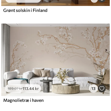
Grønt solskin i Finland
113
.44
kr
13
189
.07
kr
Magnolietræ i haven