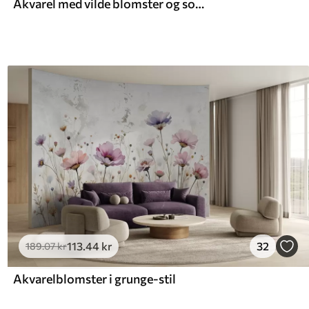
Akvarel med vilde blomster og sommerfugle
113
.44
kr
32
189
.07
kr
Akvarelblomster i grunge-stil