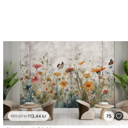
113
.44
kr
75
189
.07
kr