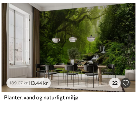
113
.44
kr
22
189
.07
kr
Planter, vand og naturligt miljø